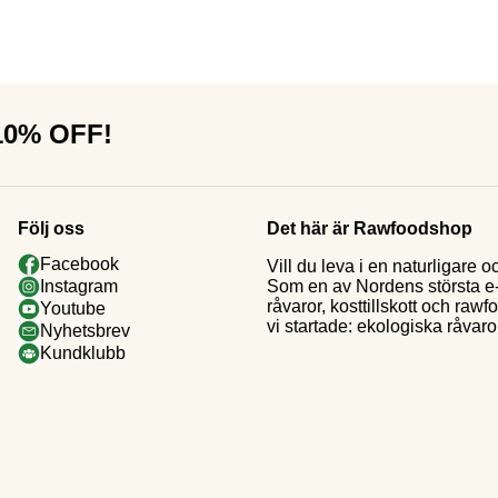
 10% OFF!
Följ oss
Det här är Rawfoodshop
Facebook
Vill du leva i en naturligar
Som en av Nordens största e-h
Instagram
råvaror, kosttillskott och raw
Youtube
vi startade: ekologiska råvaror
Nyhetsbrev
Kundklubb