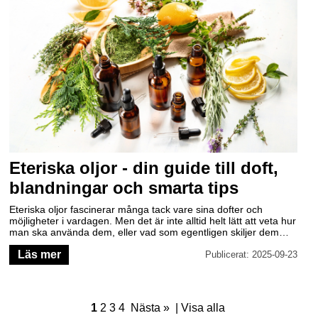
Eteriska oljor - din guide till doft,
blandningar och smarta tips
Eteriska oljor fascinerar många tack vare sina dofter och
möjligheter i vardagen. Men det är inte alltid helt lätt att veta hur
man ska använda dem, eller vad som egentligen skiljer dem
från åt. Här får du svar på några av de vanligaste frågorna – på
Läs mer
ett enkelt och inspirerande sätt.
Publicerat: 2025-09-23
1
2
3
4
Nästa »
|
Visa alla