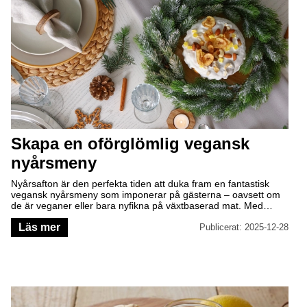
Skapa en oförglömlig vegansk
nyårsmeny
Nyårsafton är den perfekta tiden att duka fram en fantastisk
vegansk nyårsmeny som imponerar på gästerna – oavsett om
de är veganer eller bara nyfikna på växtbaserad mat. Med
enkla ingredienser och lite kreativitet kan du skapa en elegant
Läs mer
och smakrik middag som passar kvällen till ära.
Publicerat: 2025-12-28