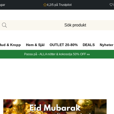
agar
4,2/5 på Trustpilot
Hud & Kropp
Hem & Själ
OUTLET 20-80%
DEALS
Nyheter
Passa på - ALLA nötter & kokosolja 50% OFF 🥜