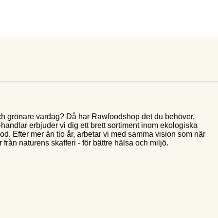
e och grönare vardag? Då har Rawfoodshop det du behöver.
andlar erbjuder vi dig ett brett sortiment inom ekologiska
food. Efter mer än tio år, arbetar vi med samma vision som när
 från naturens skafferi - för bättre hälsa och miljö.