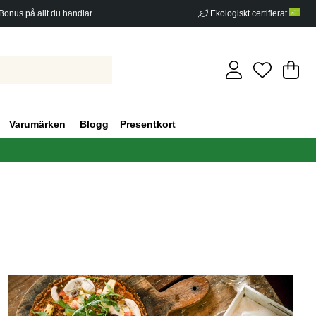
Bonus på allt du handlar
Ekologiskt certifierat
Di
An
.
Varumärken
Blogg
Presentkort