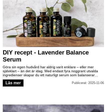
DIY recept - Lavender Balance
Serum
Göra sin egen hudvård har aldrig varit enklare – eller mer
självklart – än det är idag. Med endast fyra noggrant utvalda
ingredienser skapar du ett naturligt serum som balanserar
huden, stödjer hudens förnyelse, skyddar mot fria radikaler och
Läs mer
ger en rogivande upplevelse med doft av lavendel. En ren,
Publicerat: 2025-11-06
enkel och ärlig rutin – där du vet exakt vad du använder på din
hud.