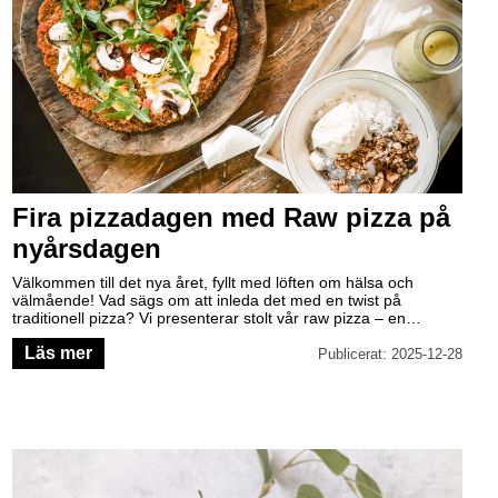
Fira pizzadagen med Raw pizza på
nyårsdagen
Välkommen till det nya året, fyllt med löften om hälsa och
välmående! Vad sägs om att inleda det med en twist på
traditionell pizza? Vi presenterar stolt vår raw pizza – en
hälsosam och utsökt rätt som passar perfekt för internationella
Läs mer
pizzadagen och nyårsfirandet.
Publicerat: 2025-12-28