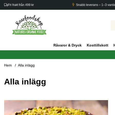
Fri frakt från 499 kr
Snabb leverans – 1–3 vard
Råvaror & Dryck
Kosttillskott
Hem
Alla inlägg
Alla inlägg