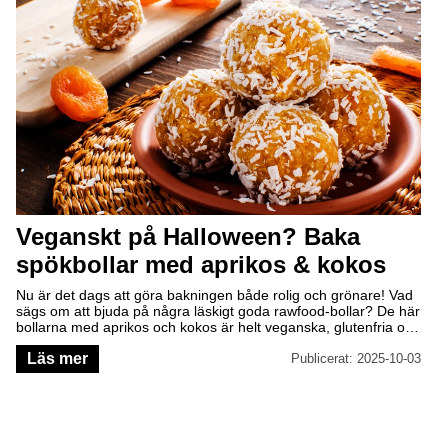
Veganskt på Halloween? Baka
spökbollar med aprikos & kokos
Nu är det dags att göra bakningen både rolig och grönare! Vad
sägs om att bjuda på några läskigt goda rawfood-bollar? De här
bollarna med aprikos och kokos är helt veganska, glutenfria och
perfekta för alla hälsoentusiaster som vill njuta av något gott
Läs mer
utan dåligt samvete. Dessutom kräver de ingen ugn – så enkelt
Publicerat: 2025-10-03
att till och med spöken kan fixa dem!