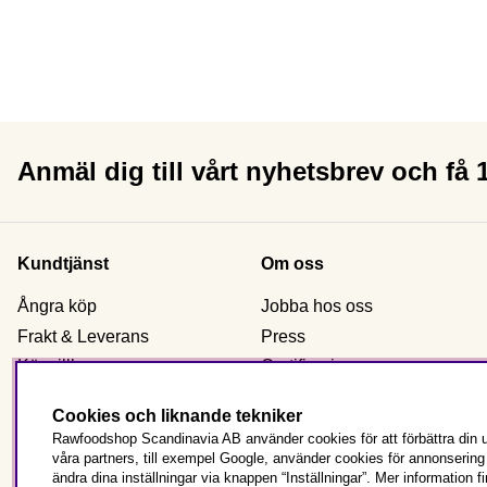
Anmäl dig till vårt nyhetsbrev och få
Kundtjänst
Om oss
Ångra köp
Jobba hos oss
Frakt & Leverans
Press
Köpvillkor
Certificering
Reklamation & retur
Om Rawfoodshop
Cookies och liknande tekniker
Kontakta oss
Våra butiker
Rawfoodshop Scandinavia AB använder cookies för att förbättra din u
Beställ som företag
våra partners, till exempel Google, använder cookies för annonserin
ändra dina inställningar via knappen “Inställningar”. Mer information f
Vanliga frågor