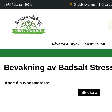
Fri frakt från 499 kr
Snabb leverans – 1–3 vard
Råvaror & Dryck
Kosttillskott
Bevakning av Badsalt Stres
Ange din e-postadress:
Skicka »