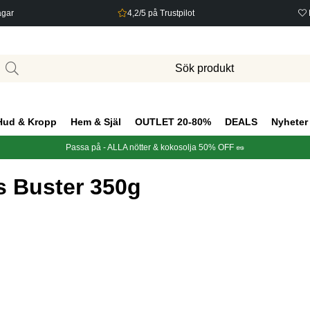
agar
4,2/5 på Trustpilot
Hud & Kropp
Hem & Själ
OUTLET 20-80%
DEALS
Nyheter
Passa på - ALLA nötter & kokosolja 50% OFF 🥜
s Buster 350g