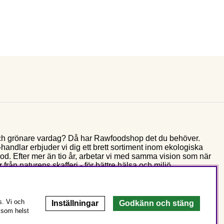
e och grönare vardag? Då har Rawfoodshop det du behöver.
andlar erbjuder vi dig ett brett sortiment inom ekologiska
food. Efter mer än tio år, arbetar vi med samma vision som när
 från naturens skafferi - för bättre hälsa och miljö.
s. Vi och
Inställningar
Godkänn och stäng
 som helst