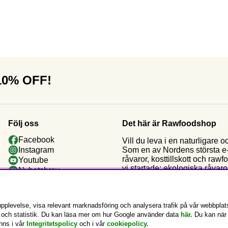
 10% OFF!
Följ oss
Det här är Rawfoodshop
Facebook
Vill du leva i en naturligar
Som en av Nordens största e-h
Instagram
råvaror, kosttillskott och raw
Youtube
vi startade: ekologiska råvaror
Nyhetsbrev
Kundklubb
pplevelse, visa relevant marknadsföring och analysera trafik på vår webbplat
g och statistik. Du kan läsa mer om hur Google använder data
här.
Du kan när
inns i vår
Integritetspolicy
och i vår
cookiepolicy
.