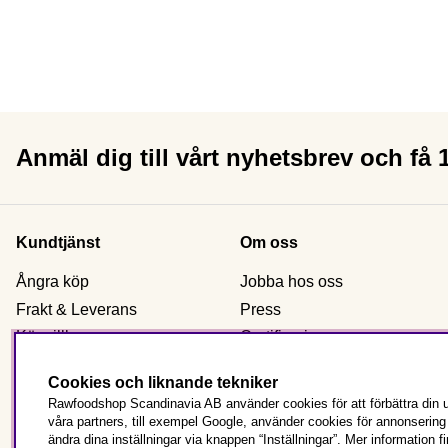
Anmäl dig till vårt nyhetsbrev och få
Kundtjänst
Om oss
Ångra köp
Jobba hos oss
Frakt & Leverans
Press
Köpvillkor
Certificering
Reklamation & retur
Om Rawfoodshop
Cookies och liknande tekniker
Kontakta oss
Våra butiker
Rawfoodshop Scandinavia AB använder cookies för att förbättra din u
Beställ som företag
våra partners, till exempel Google, använder cookies för annonserin
ändra dina inställningar via knappen “Inställningar”. Mer information f
Vanliga frågor