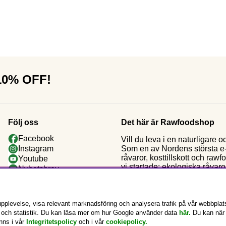
 10% OFF!
Följ oss
Det här är Rawfoodshop
Facebook
Vill du leva i en naturligar
Som en av Nordens största e-h
Instagram
råvaror, kosttillskott och raw
Youtube
vi startade: ekologiska råvaror
Nyhetsbrev
Kundklubb
pplevelse, visa relevant marknadsföring och analysera trafik på vår webbplat
g och statistik. Du kan läsa mer om hur Google använder data
här.
Du kan när
inns i vår
Integritetspolicy
och i vår
cookiepolicy
.