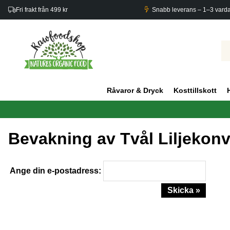
Fri frakt från 499 kr
Snabb leverans – 1–3 vard
Råvaror & Dryck
Kosttillskott
Bevakning av Tvål Liljekonv
Ange din e-postadress:
Skicka »