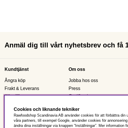
Anmäl dig till vårt nyhetsbrev och få
Kundtjänst
Om oss
Ångra köp
Jobba hos oss
Frakt & Leverans
Press
Köpvillkor
Certificering
Reklamation & retur
Om Rawfoodshop
Cookies och liknande tekniker
Kontakta oss
Våra butiker
Rawfoodshop Scandinavia AB använder cookies för att förbättra din u
Beställ som företag
våra partners, till exempel Google, använder cookies för annonserin
ändra dina inställningar via knappen “Inställningar”. Mer information f
Vanliga frågor