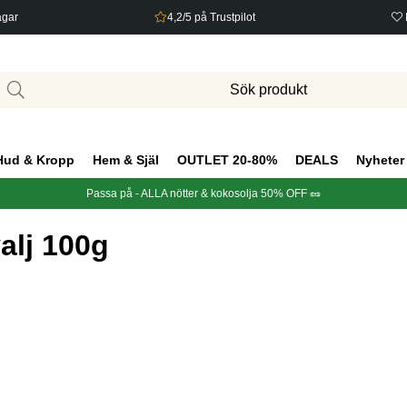
agar
4,2/5 på Trustpilot
Hud & Kropp
Hem & Själ
OUTLET 20-80%
DEALS
Nyheter
Passa på - ALLA nötter & kokosolja 50% OFF 🥜
alj 100g