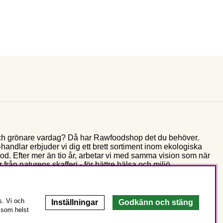
e och grönare vardag? Då har Rawfoodshop det du behöver.
andlar erbjuder vi dig ett brett sortiment inom ekologiska
food. Efter mer än tio år, arbetar vi med samma vision som när
 från naturens skafferi - för bättre hälsa och miljö.
s. Vi och
Inställningar
Godkänn och stäng
 som helst