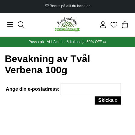
Bonus på allt du handlar
Din
Anta
.
Passa på - ALLA nötter & kokosolja 50% OFF 🥜
Bevakning av Tvål
Verbena 100g
Ange din e-postadress:
Skicka »