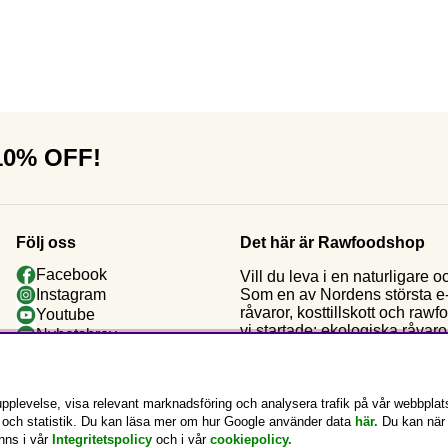
 10% OFF!
Följ oss
Det här är Rawfoodshop
Facebook
Vill du leva i en naturligar
Som en av Nordens största e-h
Instagram
råvaror, kosttillskott och raw
Youtube
vi startade: ekologiska råvaror
Nyhetsbrev
Kundklubb
pplevelse, visa relevant marknadsföring och analysera trafik på vår webbplat
g och statistik. Du kan läsa mer om hur Google använder data
här.
Du kan när
inns i vår
Integritetspolicy
och i vår
cookiepolicy
.