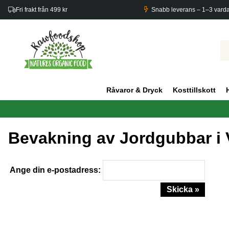
Fri frakt från 499 kr
Snabb leverans – 1–3 vard
Råvaror & Dryck
Kosttillskott
Bevakning av Jordgubbar i 
Ange din e-postadress:
Skicka »