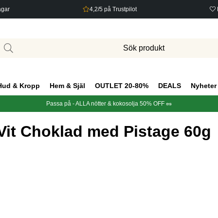
agar
4,2/5 på Trustpilot
Hud & Kropp
Hem & Själ
OUTLET 20-80%
DEALS
Nyheter
Passa på - ALLA nötter & kokosolja 50% OFF 🥜
Vit Choklad med Pistage 60g