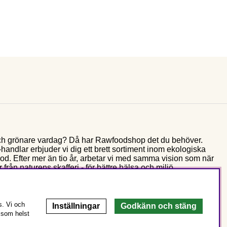
e och grönare vardag? Då har Rawfoodshop det du behöver.
andlar erbjuder vi dig ett brett sortiment inom ekologiska
food. Efter mer än tio år, arbetar vi med samma vision som när
 från naturens skafferi - för bättre hälsa och miljö.
s. Vi och
Inställningar
Godkänn och stäng
 som helst