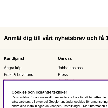
Anmäl dig till vårt nyhetsbrev och få
Kundtjänst
Om oss
Ångra köp
Jobba hos oss
Frakt & Leverans
Press
Köpvillkor
Certificering
Reklamation & retur
Om Rawfoodshop
Cookies och liknande tekniker
Kontakta oss
Våra butiker
Rawfoodshop Scandinavia AB använder cookies för att förbättra din u
Beställ som företag
våra partners, till exempel Google, använder cookies för annonserin
ändra dina inställningar via knappen “Inställningar”. Mer information f
Vanliga frågor