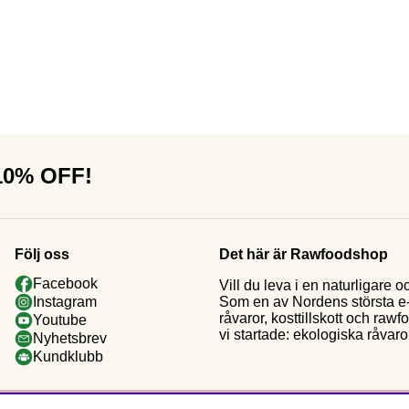
 10% OFF!
Följ oss
Det här är Rawfoodshop
Facebook
Vill du leva i en naturligar
Som en av Nordens största e-h
Instagram
råvaror, kosttillskott och raw
Youtube
vi startade: ekologiska råvaror
Nyhetsbrev
Kundklubb