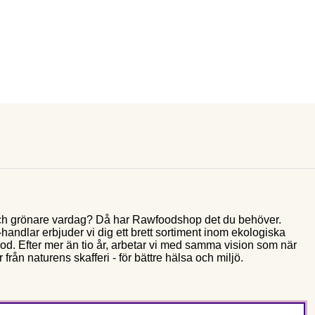
e och grönare vardag? Då har Rawfoodshop det du behöver.
andlar erbjuder vi dig ett brett sortiment inom ekologiska
food. Efter mer än tio år, arbetar vi med samma vision som när
 från naturens skafferi - för bättre hälsa och miljö.