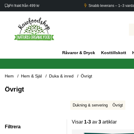
Fri frakt från 499 kr
Snabb leverans – 1–3 vard
Råvaror & Dryck
Kosttillskott
Hem
Hem & Själ
Duka & inred
Övrigt
Övrigt
Dukning & servering
Övrigt
Visar
1-3
av
3
artiklar
Filtrera
Produkter