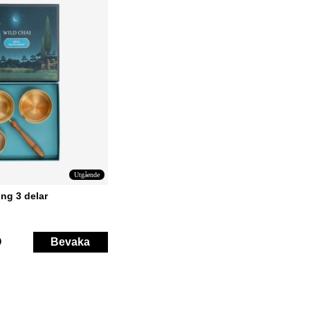
Utgående
ing 3 delar
Bevaka