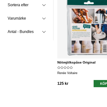
Sortera efter
Varumärke
Antal - Bundles
Nötmjölkspåse Original
Renée Voltaire
125 kr
KÖP