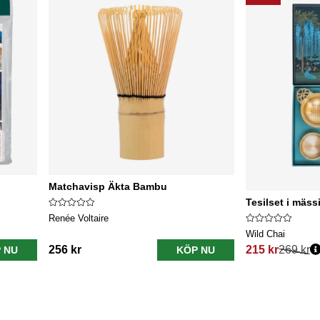
Matchavisp Äkta Bambu
Tesilset i mäss
Renée Voltaire
Wild Chai
256 kr
215 kr
269 kr
 NU
KÖP NU
Ordinarie pris: