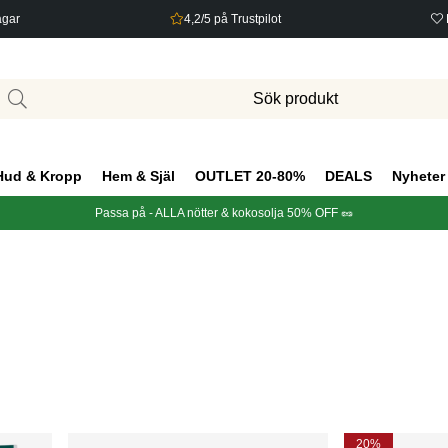
agar
4,2/5 på Trustpilot
Hud & Kropp
Hem & Själ
OUTLET 20-80%
DEALS
Nyheter
Passa på - ALLA nötter & kokosolja 50% OFF 🥜
20%