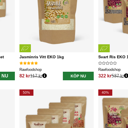
ket
Jasminris Vitt EKO 1kg
Svart Ris EKO 
Rawfoodshop
Rawfoodshop
 NU
82 kr
117 kr
322 kr
537 kr
KÖP NU
Ordinarie pris:
Ordinarie pris:
50%
40%