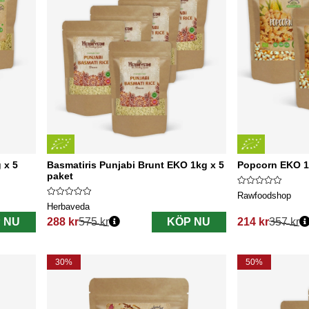
 x 5
Basmatiris Punjabi Brunt EKO 1kg x 5
Popcorn EKO 1
paket
Rawfoodshop
Herbaveda
 NU
288 kr
575 kr
KÖP NU
214 kr
357 kr
Ordinarie pris:
Ordinarie pris:
30%
50%