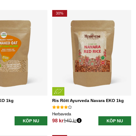
30%
KO 1kg
Ris Rött Ayurveda Navara EKO 1kg
Herbaveda
98 kr
140 kr
KÖP NU
KÖP NU
Ordinarie pris: