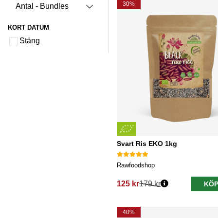
30%
Antal - Bundles
KORT DATUM
Stäng
Svart Ris EKO 1kg
Rawfoodshop
125 kr
179 kr
KÖP
Ordinarie pris:
40%