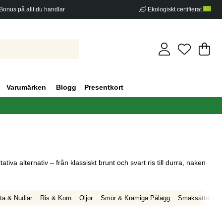
Bonus på allt du handlar
Ekologiskt certifierat
Di
An
.
Varumärken
Blogg
Presentkort
va alternativ – från klassiskt brunt och svart ris till durra, naken
ta & Nudlar
Ris & Korn
Oljor
Smör & Krämiga Pålägg
Smaksättning