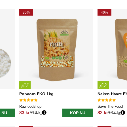
30%
40%
Popcorn EKO 1kg
Naken Havre E
Rawfoodshop
Save The Food
83 kr
119 kr
82 kr
137 kr
 NU
KÖP NU
Ordinarie pris:
Ordinarie pris: