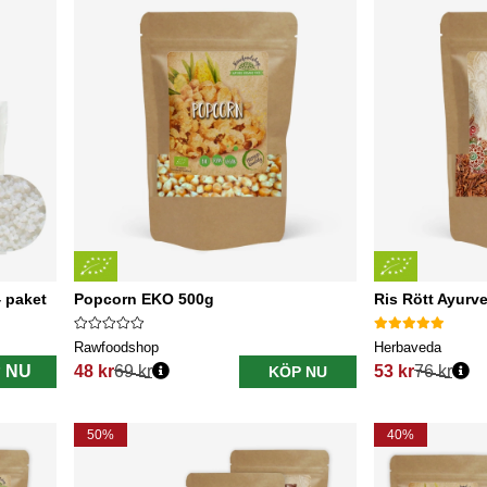
4 paket
Popcorn EKO 500g
Ris Rött Ayurv
Rawfoodshop
Herbaveda
 NU
48 kr
69 kr
53 kr
76 kr
KÖP NU
Ordinarie pris:
Ordinarie pris:
50%
40%