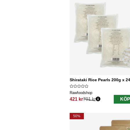
Shirataki Rice Pearls 200g x 2
Rawfoodshop
421 kr
701 kr
KÖP
Ordinarie pris:
50%