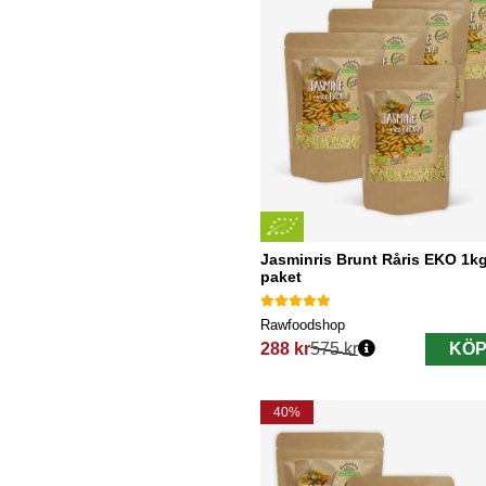
Jasminris Brunt Råris EKO 1kg
paket
Rawfoodshop
288 kr
575 kr
KÖP
Ordinarie pris:
40%