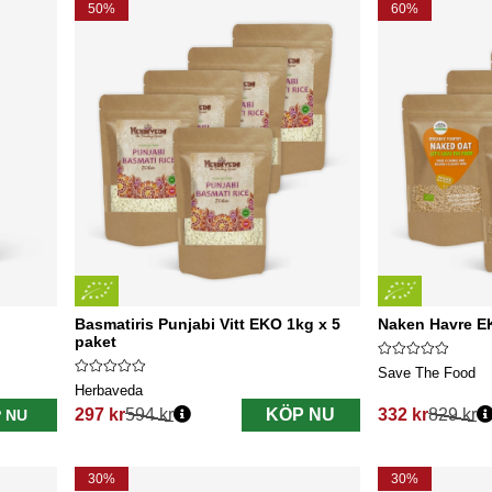
50%
60%
Basmatiris Punjabi Vitt EKO 1kg x 5
Naken Havre EK
paket
Save The Food
Herbaveda
297 kr
594 kr
KÖP NU
332 kr
829 kr
 NU
Ordinarie pris:
Ordinarie pris:
30%
30%