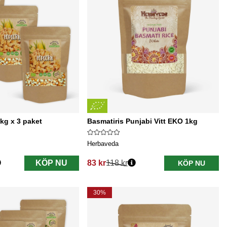
kg x 3 paket
Basmatiris Punjabi Vitt EKO 1kg
Herbaveda
KÖP NU
83 kr
118 kr
KÖP NU
Ordinarie pris:
30%