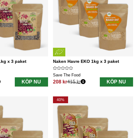
1kg x 3 paket
Naken Havre EKO 1kg x 3 paket
Save The Food
KÖP NU
208 kr
415 kr
KÖP NU
Ordinarie pris:
40%