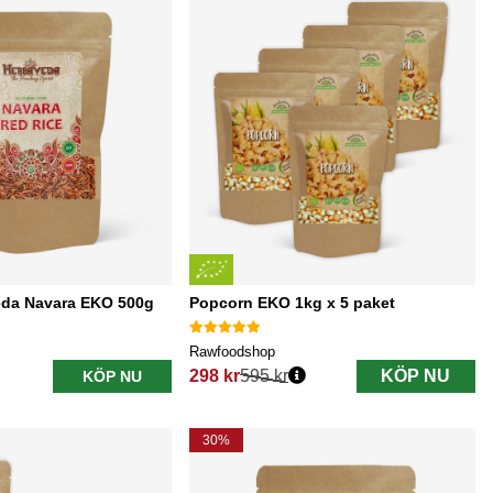
eda Navara EKO 500g
Popcorn EKO 1kg x 5 paket
Rawfoodshop
298 kr
595 kr
KÖP NU
KÖP NU
Ordinarie pris:
30%