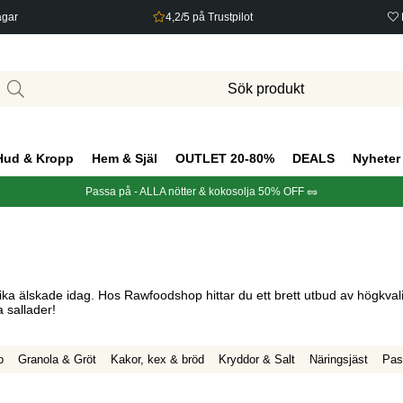
agar
4,2/5 på Trustpilot
Hud & Kropp
Hem & Själ
OUTLET 20-80%
DEALS
Nyheter
Passa på - ALLA nötter & kokosolja 50% OFF 🥜
a älskade idag. Hos Rawfoodshop hittar du ett brett utbud av högkvalitati
a sallader!
o
Granola & Gröt
Kakor, kex & bröd
Kryddor & Salt
Näringsjäst
Pas