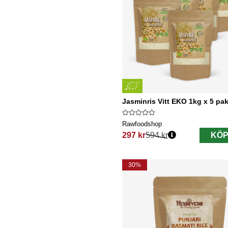
Jasminris Vitt EKO 1kg x 5 pa
Rawfoodshop
297 kr
594 kr
KÖP
Ordinarie pris:
30%