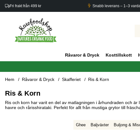
Fri frakt från 499 kr
Snabb leverans – 1–3 vard
Råvaror & Dryck
Kosttillskott
Hem
Råvaror & Dryck
Skafferiet
Ris & Korn
Ris & Korn
Ris och korn har varit en del av matlagningen i århundraden och är lik
havre och rårisshirataki. Perfekt för allt från mustiga grytor till fräsch
Ghee
Baljväxter
Buljong & Mis