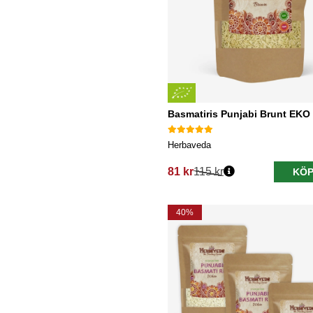
Basmatiris Punjabi Brunt EKO
Herbaveda
81 kr
115 kr
KÖP
Ordinarie pris:
40%