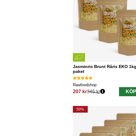
Jasminris Brunt Råris EKO 1kg
paket
Rawfoodshop
207 kr
345 kr
KÖP
Ordinarie pris:
50%