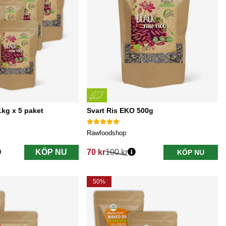
1kg x 5 paket
Svart Ris EKO 500g
Rawfoodshop
KÖP NU
70 kr
100 kr
KÖP NU
Ordinarie pris:
50%