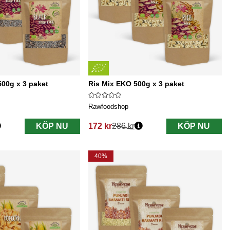
500g x 3 paket
Ris Mix EKO 500g x 3 paket
Rawfoodshop
KÖP NU
172 kr
286 kr
KÖP NU
Ordinarie pris:
40%