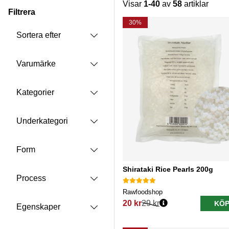
Visar
1-40
av
58
artiklar
Filtrera
Produkter
30%
Sortera efter
Varumärke
Kategorier
Underkategori
Form
Shirataki Rice Pearls 200g
Process
Rawfoodshop
20 kr
29 kr
KÖP
Egenskaper
Ordinarie pris: