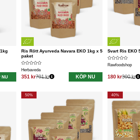
 1kg
Ris Rött Ayurveda Navara EKO 1kg x 5
Svart Ris EKO 
paket
Rawfoodshop
Herbaveda
351 kr
701 kr
KÖP NU
180 kr
300 kr
 NU
Ordinarie pris:
Ordinarie pris:
50%
40%