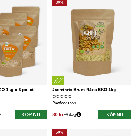
30%
O 1kg x 6 paket
Jasminris Brunt Råris EKO 1kg
Rawfoodshop
KÖP NU
80 kr
114 kr
KÖP NU
Ordinarie pris:
50%