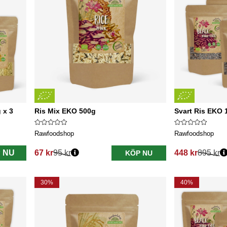
 x 3
Ris Mix EKO 500g
Svart Ris EKO 
Rawfoodshop
Rawfoodshop
 NU
67 kr
95 kr
448 kr
895 kr
KÖP NU
Ordinarie pris:
Ordinarie pris:
30%
40%