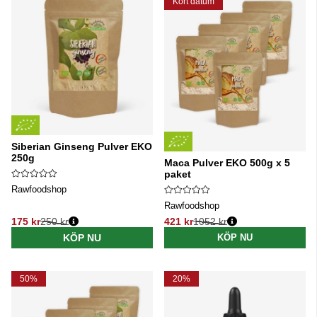
Kort datum
Siberian Ginseng Pulver EKO
250g
Maca Pulver EKO 500g x 5
paket
Rawfoodshop
Rawfoodshop
175 kr
250 kr
421 kr
1052 kr
Ordinarie pris:
Ordinarie pris:
KÖP NU
KÖP NU
50%
20%