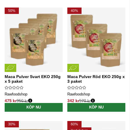
50%
40%
Maca Pulver Svart EKO 250g
Maca Pulver Röd EKO 250g x
x 5 paket
3 paket
Rawfoodshop
Rawfoodshop
475 kr
950 kr
342 kr
570 kr
Ordinarie pris:
Ordinarie pris:
KÖP NU
KÖP NU
30%
60%