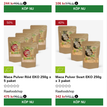
244 kr
406 kr
106 kr
176 kr
Ordinarie pris:
Ordinarie pris:
KÖP NU
KÖP NU
50%
40%
Maca Pulver Röd EKO 250g x
Maca Pulver Svart EKO 250g
5 paket
x 3 paket
Rawfoodshop
Rawfoodshop
475 kr
950 kr
342 kr
570 kr
Ordinarie pris:
Ordinarie pris:
KÖP NU
KÖP NU