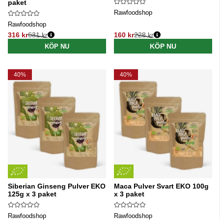
paket
Rawfoodshop
Rawfoodshop
316 kr
631 kr
160 kr
228 kr
Ordinarie pris:
Ordinarie pris:
KÖP NU
KÖP NU
40%
40%
Siberian Ginseng Pulver EKO
Maca Pulver Svart EKO 100g
125g x 3 paket
x 3 paket
Rawfoodshop
Rawfoodshop