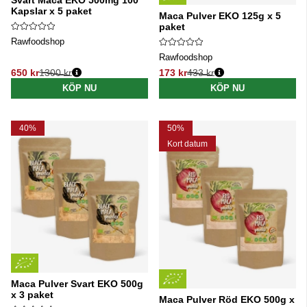
Kapslar x 5 paket
Maca Pulver EKO 125g x 5
paket
Rawfoodshop
Rawfoodshop
650 kr
1300 kr
173 kr
433 kr
Ordinarie pris:
Ordinarie pris:
KÖP NU
KÖP NU
40%
50%
Kort datum
Maca Pulver Svart EKO 500g
x 3 paket
Maca Pulver Röd EKO 500g x