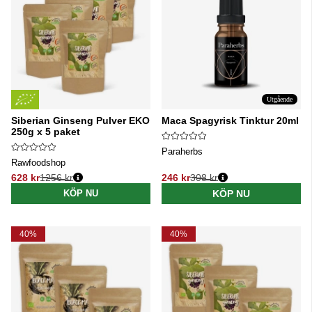
Utgående
Siberian Ginseng Pulver EKO
Maca Spagyrisk Tinktur 20ml
250g x 5 paket
Paraherbs
Rawfoodshop
628 kr
1256 kr
246 kr
308 kr
Ordinarie pris:
Ordinarie pris:
KÖP NU
KÖP NU
40%
40%