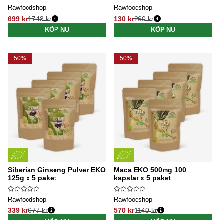
Rawfoodshop
Rawfoodshop
699 kr
1748 kr
130 kr
260 kr
Ordinarie pris:
Ordinarie pris:
KÖP NU
KÖP NU
50%
50%
Siberian Ginseng Pulver EKO
Maca EKO 500mg 100
125g x 5 paket
kapslar x 5 paket
Rawfoodshop
Rawfoodshop
339 kr
677 kr
570 kr
1140 kr
Ordinarie pris:
Ordinarie pris: