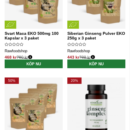
Svart Maca EKO 500mg 100
Siberian Ginseng Pulver EKO
Kapslar x 3 paket
250g x 3 paket
Rawfoodshop
Rawfoodshop
468 kr
780 kr
443 kr
739 kr
Ordinarie pris:
Ordinarie pris:
KÖP NU
KÖP NU
50%
20%