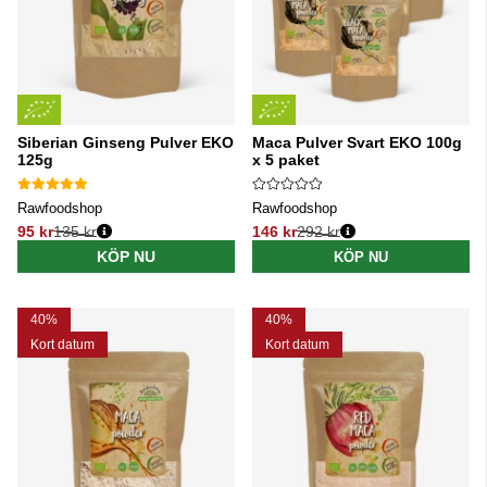
Siberian Ginseng Pulver EKO
Maca Pulver Svart EKO 100g
125g
x 5 paket
Rawfoodshop
Rawfoodshop
95 kr
135 kr
146 kr
292 kr
Ordinarie pris:
Ordinarie pris:
KÖP NU
KÖP NU
40%
40%
Kort datum
Kort datum