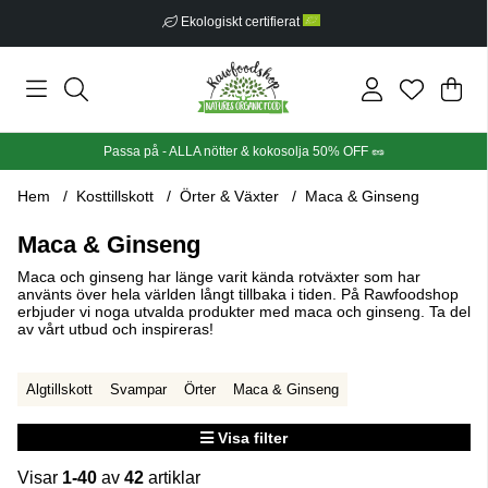
Fri frakt från 499 kr
Din
Anta
.
Passa på - ALLA nötter & kokosolja 50% OFF 🥜
Hem
Kosttillskott
Örter & Växter
Maca & Ginseng
Maca & Ginseng
Maca och ginseng har länge varit kända rotväxter som har
använts över hela världen långt tillbaka i tiden. På Rawfoodshop
erbjuder vi noga utvalda produkter med maca och ginseng. Ta del
av vårt utbud och inspireras!
Algtillskott
Svampar
Örter
Maca & Ginseng
Visa filter
Visar
1-40
av
42
artiklar