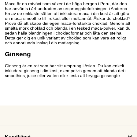
Maca är en rotväxt som växer i de höga bergen i Peru, där den
har använts i århundraden av ursprungsbefolkningen i Anderna.
En av de enklaste sätten att inkludera maca i din kost är att göra
en maca-smoothie till frukost eller mellanmål. Älskar du choklad?
Prova då att skapa din egen maca-förstärkta choklad. Genom att
smälta mörk choklad och blanda i en tesked maca-pulver, kan du
sedan hälla blandningen i chokladformar och låta den stelna.
Detta ger dig en unik variant av choklad som kan vara ett roligt
och annorlunda inslag i din matlagning.
Ginseng
Ginseng är en rot som har sitt ursprung i Asien. Du kan enkelt
inkludera ginseng i din kost, exempelvis genom att blanda det i
smoothies, juice eller vatten eller testa att brygga ginsengte
Kundtjänst