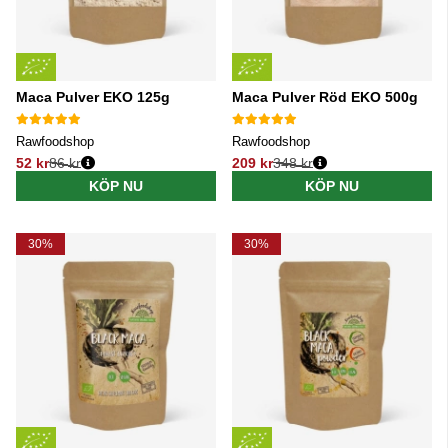
Maca Pulver EKO 125g
Maca Pulver Röd EKO 500g
Rawfoodshop
Rawfoodshop
52 kr
86 kr
209 kr
348 kr
Ordinarie pris:
Ordinarie pris:
KÖP NU
KÖP NU
30%
30%