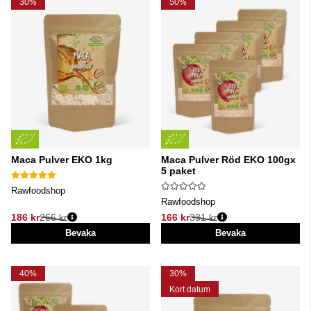
30%
50%
Maca Pulver EKO 1kg
Maca Pulver Röd EKO 100gx
5 paket
Rawfoodshop
Rawfoodshop
186 kr
266 kr
166 kr
331 kr
Ordinarie pris:
Ordinarie pris:
Bevaka
Bevaka
40%
30%
Kort datum