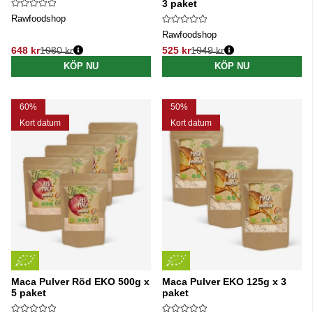
3 paket
Rawfoodshop
Rawfoodshop
648 kr
1080 kr
525 kr
1049 kr
Ordinarie pris:
Ordinarie pris:
KÖP NU
KÖP NU
60%
50%
Kort datum
Kort datum
Maca Pulver Röd EKO 500g x
Maca Pulver EKO 125g x 3
5 paket
paket