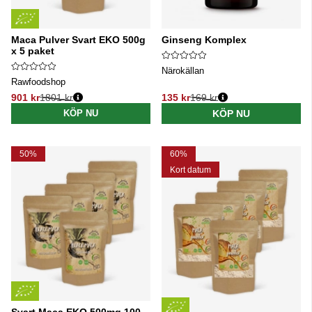
Maca Pulver Svart EKO 500g
Ginseng Komplex
x 5 paket
Närokällan
Rawfoodshop
901 kr
1801 kr
135 kr
169 kr
Ordinarie pris:
Ordinarie pris:
KÖP NU
KÖP NU
50%
60%
Kort datum
Svart Maca EKO 500mg 100