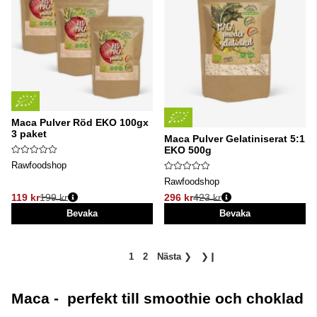
Maca Pulver Röd EKO 100gx
3 paket
Maca Pulver Gelatiniserat 5:1
EKO 500g
Rawfoodshop
Rawfoodshop
119 kr
199 kr
296 kr
423 kr
Ordinarie pris:
Ordinarie pris:
Bevaka
Bevaka
1
2
Nästa
❯
❯❙
Maca - perfekt till smoothie och choklad