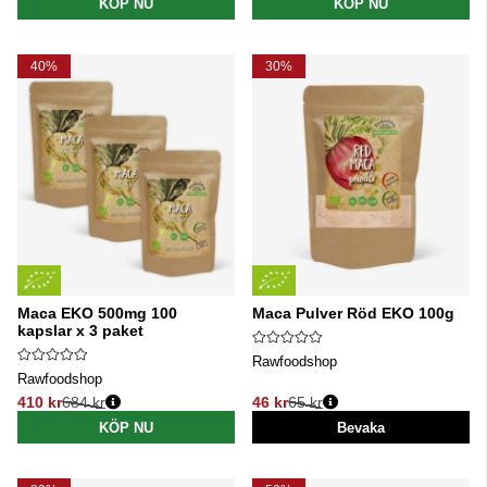
KÖP NU
KÖP NU
40%
30%
Maca EKO 500mg 100
Maca Pulver Röd EKO 100g
kapslar x 3 paket
Rawfoodshop
Rawfoodshop
410 kr
684 kr
46 kr
65 kr
Ordinarie pris:
Ordinarie pris:
KÖP NU
Bevaka