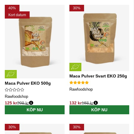
Produkter
40%
30%
Kort datum
Maca Pulver Svart EKO 250g
Maca Pulver EKO 500g
Rawfoodshop
Rawfoodshop
125 kr
209 kr
132 kr
188 kr
Ordinarie pris:
Ordinarie pris:
KÖP NU
KÖP NU
30%
30%