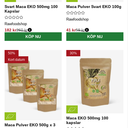
Svart Maca EKO 500mg 100
Maca Pulver Svart EKO 100g
Kapslar
Rawfoodshop
Rawfoodshop
182 kr
260 kr
41 kr
59 kr
Ordinarie pris:
Ordinarie pris:
KÖP NU
KÖP NU
50%
30%
Kort datum
Maca EKO 500mg 100
kapslar
Maca Pulver EKO 500g x 3