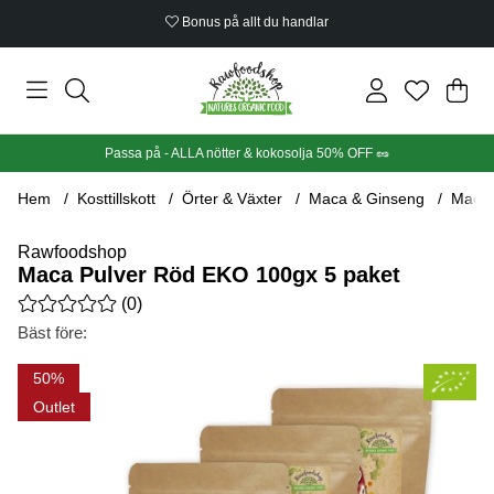
Bonus på allt du handlar
Din
Anta
.
Passa på - ALLA nötter & kokosolja 50% OFF 🥜
Hem
Kosttillskott
Örter & Växter
Maca & Ginseng
Maca 
Rawfoodshop
Maca Pulver Röd EKO 100gx 5 paket
Medelbetyg 0 av 5 Antal betyg 0
(
0
)
Bäst före:
Produktbilder Maca Pulver Röd EKO 100gx 5 paket
50
Outlet