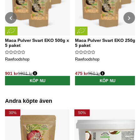
Maca Pulver Svart EKO 500g x
Maca Pulver Svart EKO 250g x
5 paket
5 paket
Rawfoodshop
Rawfoodshop
901 kr
1801 kr
475 kr
950 kr
Ordinarie pris:
Ordinarie pris:
KÖP NU
KÖP NU
Andra köpte även
30%
50%