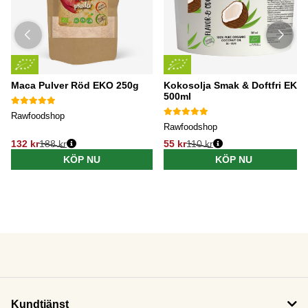
Maca Pulver Röd EKO 250g
Kokosolja Smak & Doftfri EKO
500ml
Rawfoodshop
Rawfoodshop
132 kr
188 kr
55 kr
110 kr
KÖP NU
KÖP NU
Kundtjänst