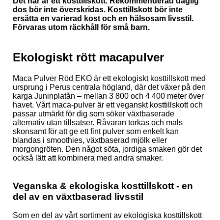
Det här är ett kosttillskott. Rekommenderad daglig
dos bör inte överskridas. Kosttillskott bör inte
ersätta en varierad kost och en hälsosam livsstil.
Förvaras utom räckhåll för små barn.
Ekologiskt rött macapulver
Maca Pulver Röd EKO är ett ekologiskt kosttillskott med
ursprung i Perus centrala högland, där det växer på den
karga Juninplatån – mellan 3 800 och 4 400 meter över
havet. Vårt maca-pulver är ett veganskt kosttillskott och
passar utmärkt för dig som söker växtbaserade
alternativ utan tillsatser. Råvaran torkas och mals
skonsamt för att ge ett fint pulver som enkelt kan
blandas i smoothies, växtbaserad mjölk eller
morgongröten. Den något söta, jordiga smaken gör det
också lätt att kombinera med andra smaker.
Veganska & ekologiska kosttillskott - en
del av en växtbaserad livsstil
Som en del av vårt sortiment av ekologiska kosttillskott