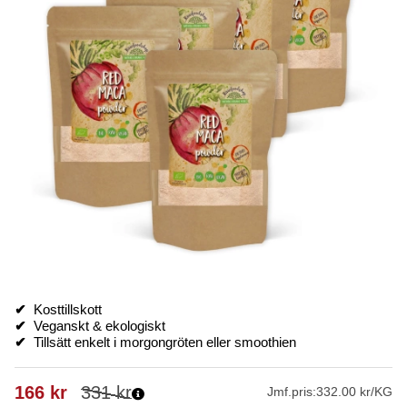
✔
Kosttillskott
✔
Veganskt & ekologiskt
✔
Tillsätt enkelt i morgongröten eller smoothien
166
kr
331
kr
Jmf.pris:
332.00 kr/KG