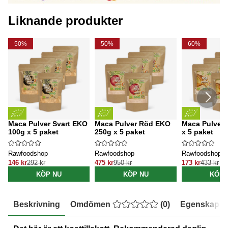
Liknande produkter
50%
50%
60%
Maca Pulver Svart EKO
Maca Pulver Röd EKO
Maca Pulver
100g x 5 paket
250g x 5 paket
x 5 paket
Rawfoodshop
Rawfoodshop
Rawfoodshop
146 kr
292 kr
475 kr
950 kr
173 kr
433 kr
KÖP NU
KÖP NU
KÖP 
Beskrivning
Omdömen
(
0
)
Egenskaper