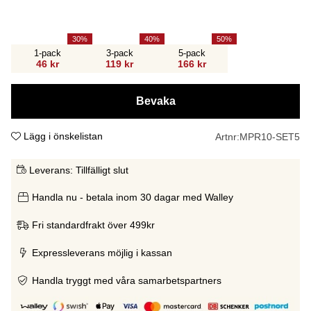
30
40
50
1-pack
3-pack
5-pack
46 kr
119 kr
166 kr
Bevaka
Lägg i önskelistan
Artnr:
MPR10-SET5
Leverans:
Tillfälligt slut
Handla nu - betala inom 30 dagar med Walley
Fri standardfrakt över 499kr
Expressleverans möjlig i kassan
Handla tryggt med våra samarbetspartners