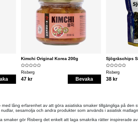
Kimchi Original Korea 200g
Sjögräschips 
Risberg
Risberg
aka
47 kr
Bevaka
38 kr
 med lång erfarenhet av att göra asiatiska smaker tillgängliga på den
 nudlar, sesamolja och andra produkter som används i asiatisk matlagn
a smaker gör Risberg det enkelt att laga smakrika rätter inspirerade a