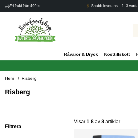
Fri frakt från 499 kr
Snabb leverans – 1–3 vard
Råvaror & Dryck
Kosttillskott
Hem
Risberg
Risberg
Visar
1-8
av
8
artiklar
Filtrera
Produkter