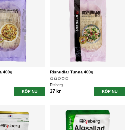
a 400g
Risnudlar Tunna 400g
Risberg
37 kr
KÖP NU
KÖP NU