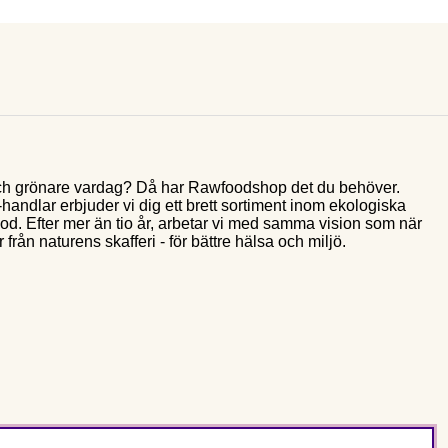
e och grönare vardag? Då har Rawfoodshop det du behöver.
andlar erbjuder vi dig ett brett sortiment inom ekologiska
food. Efter mer än tio år, arbetar vi med samma vision som när
 från naturens skafferi - för bättre hälsa och miljö.