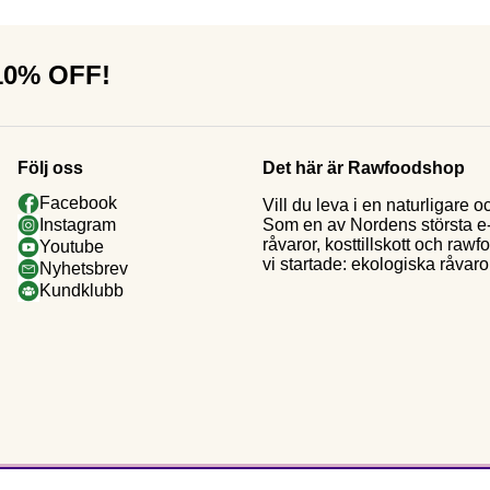
 10% OFF!
Följ oss
Det här är Rawfoodshop
Facebook
Vill du leva i en naturligar
Som en av Nordens största e-h
Instagram
råvaror, kosttillskott och raw
Youtube
vi startade: ekologiska råvaror
Nyhetsbrev
Kundklubb