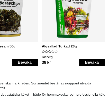
Sesam 50g
Algsallad Torkad 20g
Risberg
Bevaka
38 kr
Bevaka
 svenska marknaden. Sortimentet består av noggrant utvalda
ing.
v det asiatiska köket – både för hemmakockar och professionella kök.