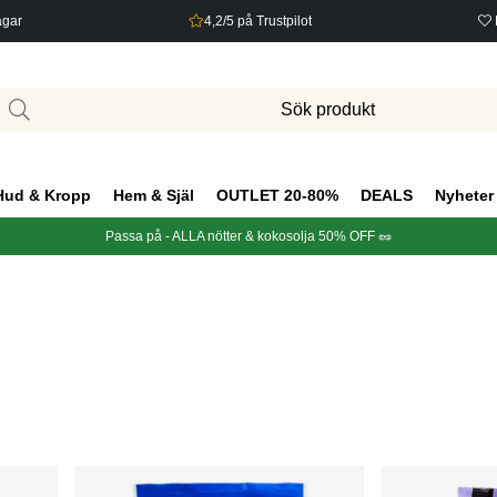
agar
4,2/5 på Trustpilot
Hud & Kropp
Hem & Själ
OUTLET 20-80%
DEALS
Nyheter
Passa på - ALLA nötter & kokosolja 50% OFF 🥜