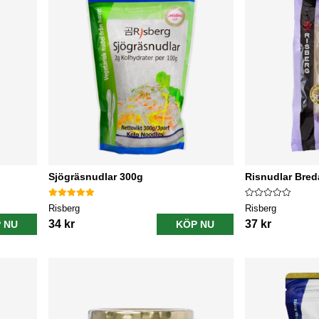
Sjögräsnudlar 300g
Risnudlar Bred
Risberg
Risberg
34 kr
37 kr
 NU
KÖP NU