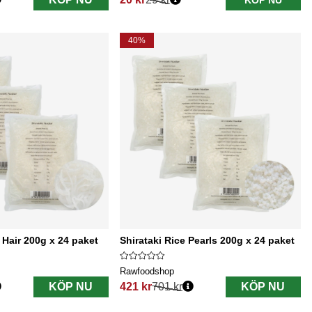
KÖP NU
Ordinarie pris:
40%
 Hair 200g x 24 paket
Shirataki Rice Pearls 200g x 24 paket
Rawfoodshop
KÖP NU
421 kr
701 kr
KÖP NU
Ordinarie pris: