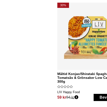
30%
Måltid Konjac/Shirataki Spaghe
Tomatsås & Grönsaker Low C
300g
LIV Happy Food
59 kr
84 kr
Bev
Ordinarie pris: