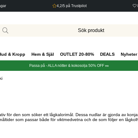
agar
4,2/5 på Trustpilot
Hud & Kropp
Hem & Själ
OUTLET 20-80%
DEALS
Nyheter
Passa på - ALLA nötter & kokosolja 50% OFF 🥜
ki
iv för den som söker ett lågkalorimål. Dessa nudlar är gjorda av konjakro
tta måltider som passar både för viktmedvetna och de som följer en lågko