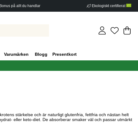
Bonus på allt du handlar
Ekologiskt certifierat
Di
An
.
Varumärken
Blogg
Presentkort
tens stärkelse och är naturligt glutenfria, fettfria och nästan helt
lhydrat- eller keto-diet. De absorberar smaker väl och passar utmärkt