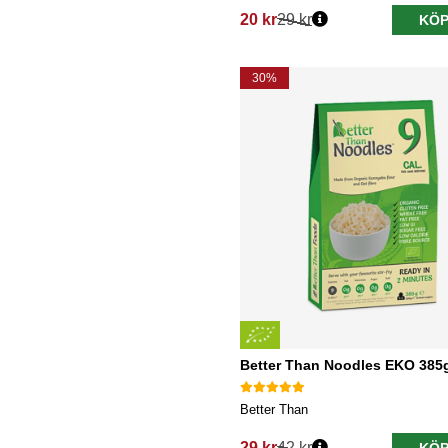
20 kr
29 kr
KÖP
Ordinarie pris:
30%
Better Than Noodles EKO 385
Better Than
29 kr
42 kr