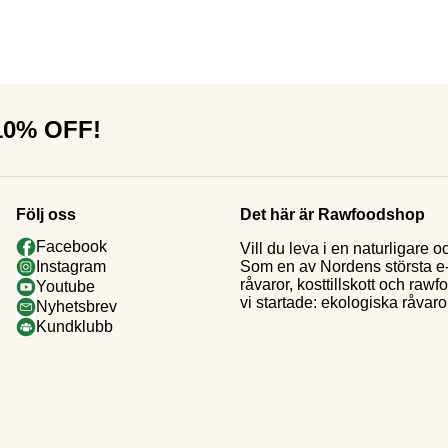
 10% OFF!
Följ oss
Det här är Rawfoodshop
Facebook
Vill du leva i en naturligar
Som en av Nordens största e-h
Instagram
råvaror, kosttillskott och raw
Youtube
vi startade: ekologiska råvaror
Nyhetsbrev
Kundklubb