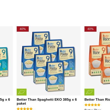
40%
40%
5g x 6
Better Than Spaghetti EKO 385g x 6
Better Than Ri
paket