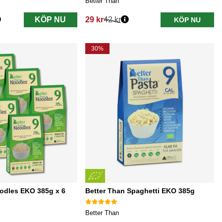
Better Than
KÖP NU
29 kr
42 kr
KÖP NU
Ordinarie pris:
30%
odles EKO 385g x 6
Better Than Spaghetti EKO 385g
Better Than