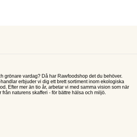
e och grönare vardag? Då har Rawfoodshop det du behöver.
andlar erbjuder vi dig ett brett sortiment inom ekologiska
food. Efter mer än tio år, arbetar vi med samma vision som när
 från naturens skafferi - för bättre hälsa och miljö.