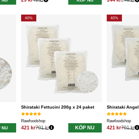
 NU
KÖP NU
Ordinarie pris:
Ordinarie pris:
40%
40%
Shirataki Fettucini 200g x 24 paket
Shirataki Angel
Rawfoodshop
Rawfoodshop
421 kr
701 kr
KÖP NU
421 kr
701 kr
 NU
Ordinarie pris:
Ordinarie pris: