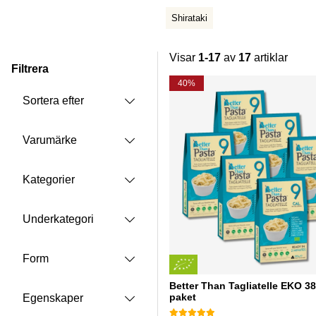
Shirataki
Visar
1-17
av
17
artiklar
Filtrera
Produkter
40%
Sortera efter
Varumärke
Kategorier
Underkategori
Form
Better Than Tagliatelle EKO 38
paket
Egenskaper