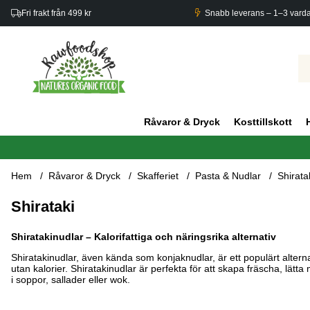
Fri frakt från 499 kr
Snabb leverans – 1–3 vard
Råvaror & Dryck
Kosttillskott
Hem
Råvaror & Dryck
Skafferiet
Pasta & Nudlar
Shirata
Shirataki
Shiratakinudlar – Kalorifattiga och näringsrika alternativ
Shiratakinudlar, även kända som konjaknudlar, är ett populärt alternat
utan kalorier. Shiratakinudlar är perfekta för att skapa fräscha, lä
i soppor, sallader eller wok.