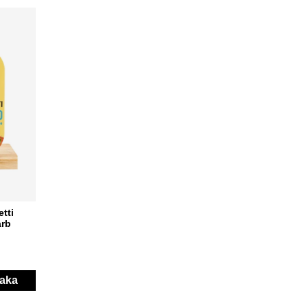
tti
arb
aka