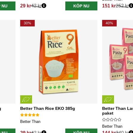
29 kr
42 kr
151 kr
252 kr
 NU
KÖP NU
Ordinarie pris:
Ordinarie pris:
30%
40%
g
Better Than Rice EKO 385g
Better Than L
paket
Better Than
Better Than
29 kr
42 kr
144 kr
240 kr