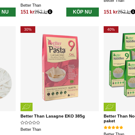
Better Than
Better Than
 NU
151 kr
252 kr
KÖP NU
151 kr
252 kr
Ordinarie pris:
Ordinarie pris:
30%
40%
Better Than Lasagne EKO 385g
Better Than No
paket
Better Than
Better Than