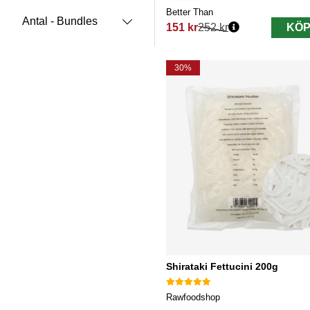
Better Than
Antal - Bundles
151 kr
252 kr
KÖP
Ordinarie pris:
30%
Shirataki Fettucini 200g
Rawfoodshop