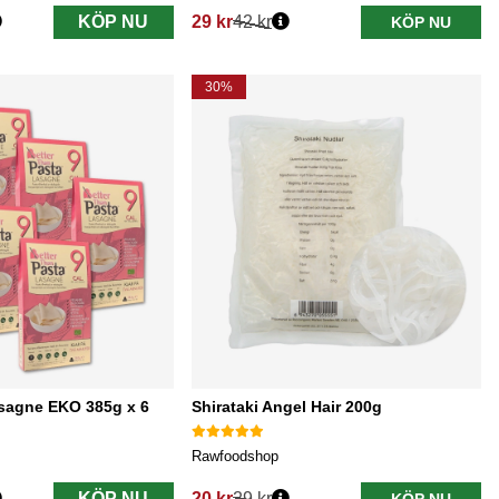
KÖP NU
29 kr
42 kr
KÖP NU
Ordinarie pris:
30%
asagne EKO 385g x 6
Shirataki Angel Hair 200g
Rawfoodshop
KÖP NU
20 kr
29 kr