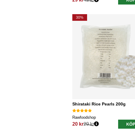
KÖP
Ordinarie pris:
30%
Shirataki Rice Pearls 200g
Rawfoodshop
20 kr
29 kr
KÖP
Ordinarie pris: