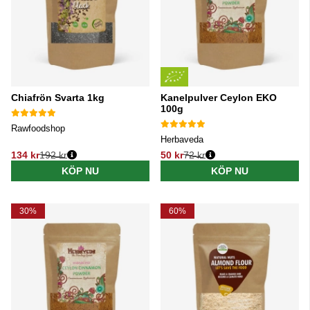
Chiafrön Svarta 1kg
Kanelpulver Ceylon EKO
100g
Rawfoodshop
Herbaveda
134 kr
192 kr
50 kr
72 kr
Ordinarie pris:
Ordinarie pris:
KÖP NU
KÖP NU
30%
60%