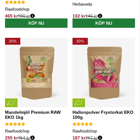
Herbaveda
Rawfoodshop
465 kr
930 kr
102 kr
145 kr
Ordinarie pris:
Ordinarie pris:
KÖP NU
KÖP NU
30%
30%
Mandelmjöl Premium RAW
Hallonpulver Frystorkat EKO
EKO 1kg
100g
Rawfoodshop
Rawfoodshop
255 kr
364 kr
187 kr
267 kr