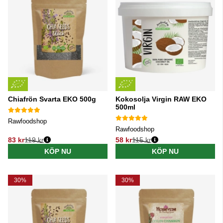
Chiafrön Svarta EKO 500g
Kokosolja Virgin RAW EKO
500ml
Rawfoodshop
Rawfoodshop
83 kr
119 kr
58 kr
115 kr
Ordinarie pris:
Ordinarie pris:
KÖP NU
KÖP NU
30%
30%