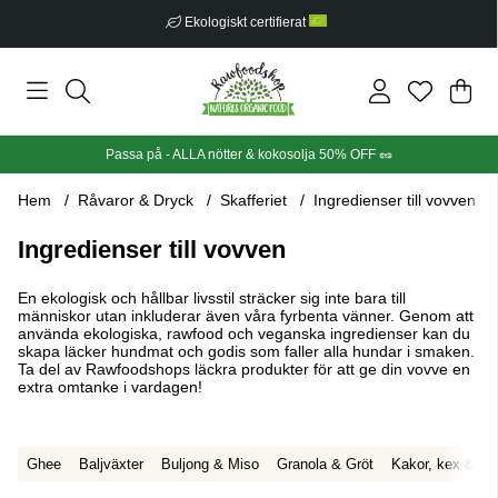
Ekologiskt certifierat
Din
Anta
.
Passa på - ALLA nötter & kokosolja 50% OFF 🥜
Hem
Råvaror & Dryck
Skafferiet
Ingredienser till vovven
Ingredienser till vovven
En ekologisk och hållbar livsstil sträcker sig inte bara till
människor utan inkluderar även våra fyrbenta vänner. Genom att
använda ekologiska, rawfood och veganska ingredienser kan du
skapa läcker hundmat och godis som faller alla hundar i smaken.
Ta del av Rawfoodshops läckra produkter för att ge din vovve en
extra omtanke i vardagen!
Ghee
Baljväxter
Buljong & Miso
Granola & Gröt
Kakor, kex & br