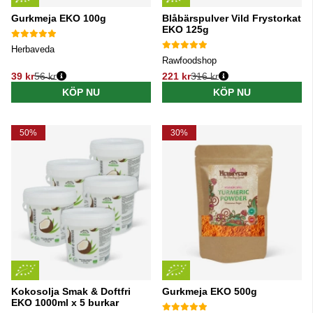
Gurkmeja EKO 100g
Blåbärspulver Vild Frystorkat
EKO 125g
Herbaveda
Rawfoodshop
39 kr
56 kr
221 kr
316 kr
Ordinarie pris:
Ordinarie pris:
KÖP NU
KÖP NU
50%
30%
Kokosolja Smak & Doftfri
Gurkmeja EKO 500g
EKO 1000ml x 5 burkar