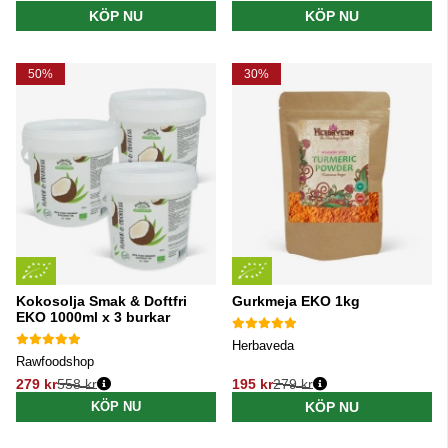
Ordinarie pris:
Ordinarie pris:
KÖP NU
KÖP NU
50%
30%
Kokosolja Smak & Doftfri
Gurkmeja EKO 1kg
EKO 1000ml x 3 burkar
Herbaveda
Rawfoodshop
279 kr
558 kr
195 kr
279 kr
Ordinarie pris:
Ordinarie pris:
KÖP NU
KÖP NU