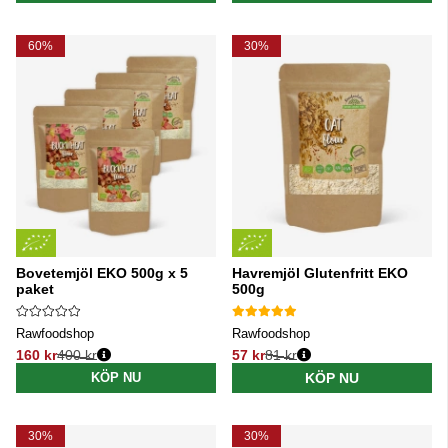
60%
30%
Bovetemjöl EKO 500g x 5
Havremjöl Glutenfritt EKO
paket
500g
Rawfoodshop
Rawfoodshop
160 kr
400 kr
57 kr
81 kr
Ordinarie pris:
Ordinarie pris:
KÖP NU
KÖP NU
30%
30%