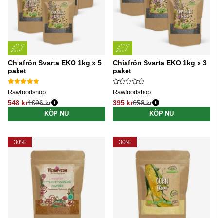
Chiafrön Svarta EKO 1kg x 5
Chiafrön Svarta EKO 1kg x 3
paket
paket
Rawfoodshop
Rawfoodshop
548 kr
1096 kr
395 kr
658 kr
Ordinarie pris:
Ordinarie pris:
KÖP NU
KÖP NU
30%
30%