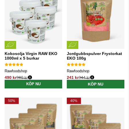
Kokosolja Virgin RAW EKO
Jordgubbspulver Frystorkat
1000ml x 5 burkar
EKO 100g
Rawfoodshop
Rawfoodshop
490 kr
980 kr
241 kr
344 kr
Ordinarie pris:
Ordinarie pris:
KÖP NU
KÖP NU
50%
40%