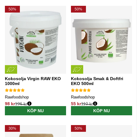
50%
50%
Kokosolja Virgin RAW EKO
Kokosolja Smak & Doftfri
1000ml
EKO 500ml
Rawfoodshop
Rawfoodshop
98 kr
196 kr
55 kr
110 kr
Ordinarie pris:
Ordinarie pris:
KÖP NU
KÖP NU
30%
50%