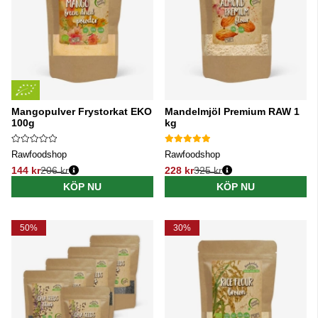
Mangopulver Frystorkat EKO
Mandelmjöl Premium RAW 1
100g
kg
Rawfoodshop
Rawfoodshop
144 kr
206 kr
228 kr
325 kr
Ordinarie pris:
Ordinarie pris:
KÖP NU
KÖP NU
50%
30%