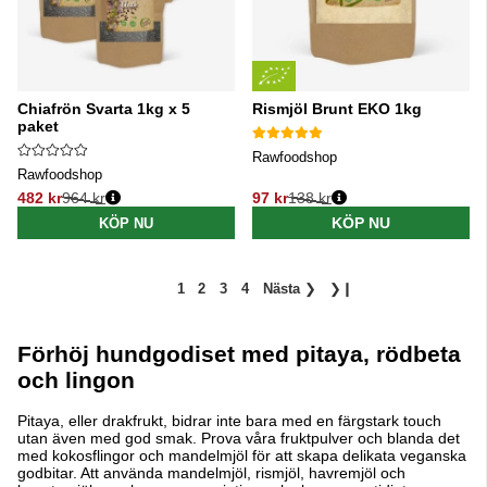
Chiafrön Svarta 1kg x 5
Rismjöl Brunt EKO 1kg
paket
Rawfoodshop
Rawfoodshop
482 kr
964 kr
97 kr
138 kr
Ordinarie pris:
Ordinarie pris:
KÖP NU
KÖP NU
1
2
3
4
Nästa
❯
❯❙
Förhöj hundgodiset med pitaya, rödbeta
och lingon
Pitaya, eller drakfrukt, bidrar inte bara med en färgstark touch
utan även med god smak. Prova våra fruktpulver och blanda det
med kokosflingor och mandelmjöl för att skapa delikata veganska
godbitar. Att använda mandelmjöl, rismjöl, havremjöl och