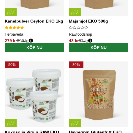
Kanelpulver Ceylon EKO 1kg
Majsmjöl EKO 500g
Herbaveda
Rawfoodshop
279 kr
399 kr
43 kr
62 kr
Ordinarie pris:
Ordinarie pris:
KÖP NU
KÖP NU
50%
30%
Kokosolja Virgin RAW EKO
Havregryn Glutenfritt EKO