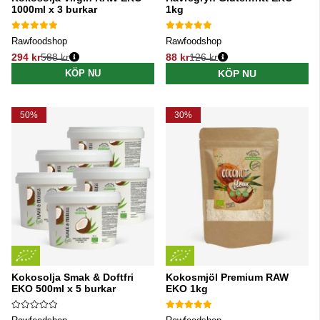
1000ml x 3 burkar
1kg
Rawfoodshop
Rawfoodshop
294 kr
588 kr
88 kr
126 kr
Ordinarie pris:
Ordinarie pris:
KÖP NU
KÖP NU
50%
30%
Kokosolja Smak & Doftfri
Kokosmjöl Premium RAW
EKO 500ml x 5 burkar
EKO 1kg