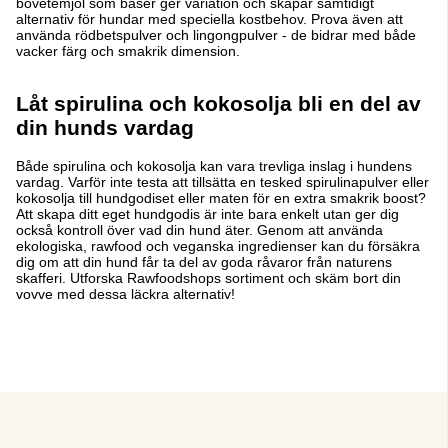
bovetemjöl som baser ger variation och skapar samtidigt
alternativ för hundar med speciella kostbehov. Prova även att
använda rödbetspulver och lingongpulver - de bidrar med både
vacker färg och smakrik dimension.
Låt spirulina och kokosolja bli en del av
din hunds vardag
Både spirulina och kokosolja kan vara trevliga inslag i hundens
vardag. Varför inte testa att tillsätta en tesked spirulinapulver eller
kokosolja till hundgodiset eller maten för en extra smakrik boost?
Att skapa ditt eget hundgodis är inte bara enkelt utan ger dig
också kontroll över vad din hund äter. Genom att använda
ekologiska, rawfood och veganska ingredienser kan du försäkra
dig om att din hund får ta del av goda råvaror från naturens
skafferi. Utforska Rawfoodshops sortiment och skäm bort din
vovve med dessa läckra alternativ!