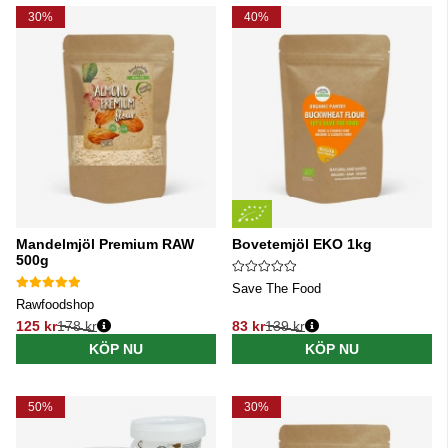
30%
40%
Mandelmjöl Premium RAW
Bovetemjöl EKO 1kg
500g
Save The Food
Rawfoodshop
125 kr
178 kr
83 kr
139 kr
Ordinarie pris:
Ordinarie pris:
KÖP NU
KÖP NU
50%
30%