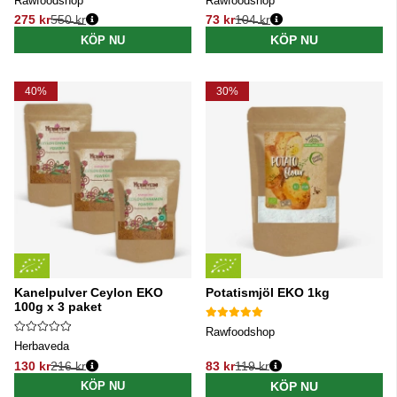
Rawfoodshop
Rawfoodshop
275 kr
550 kr
73 kr
104 kr
Ordinarie pris:
Ordinarie pris:
KÖP NU
KÖP NU
40%
30%
Kanelpulver Ceylon EKO
Potatismjöl EKO 1kg
100g x 3 paket
Rawfoodshop
Herbaveda
130 kr
216 kr
83 kr
119 kr
Ordinarie pris:
Ordinarie pris:
KÖP NU
KÖP NU