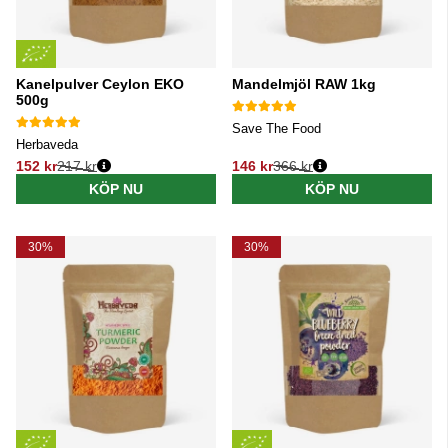
Kanelpulver Ceylon EKO
Mandelmjöl RAW 1kg
500g
Save The Food
Herbaveda
152 kr
217 kr
146 kr
366 kr
Ordinarie pris:
Ordinarie pris:
KÖP NU
KÖP NU
30%
30%