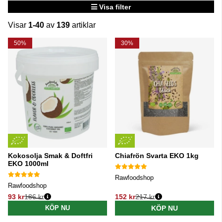
Visa filter
Visar
1-40
av
139
artiklar
Produkter
50%
30%
Kokosolja Smak & Doftfri
Chiafrön Svarta EKO 1kg
EKO 1000ml
Rawfoodshop
Rawfoodshop
93 kr
186 kr
152 kr
217 kr
Ordinarie pris:
Ordinarie pris:
KÖP NU
KÖP NU