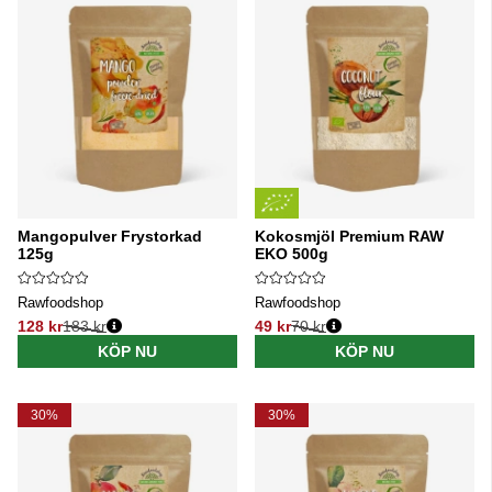
Mangopulver Frystorkad
Kokosmjöl Premium RAW
125g
EKO 500g
Rawfoodshop
Rawfoodshop
128 kr
183 kr
49 kr
70 kr
Ordinarie pris:
Ordinarie pris:
KÖP NU
KÖP NU
30%
30%