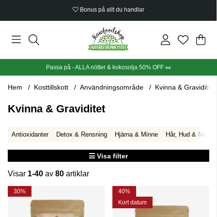
Ekologiskt certifierat
Din
Anta
.
Passa på - ALLA nötter & kokosolja 50% OFF 🥜
Hem
Kosttillskott
Användningsområde
Kvinna & Graviditet
Kvinna & Graviditet
Antioxidanter
Detox & Rensning
Hjärna & Minne
Hår, Hud & Naglar
Visa filter
Visar
1-40
av
80
artiklar
Produkter
30%
40%
Kort datum