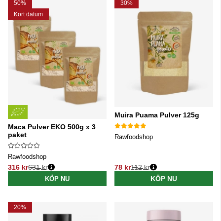
50%
30%
Kort datum
Muira Puama Pulver 125g
Maca Pulver EKO 500g x 3
paket
Rawfoodshop
Rawfoodshop
316 kr
631 kr
78 kr
112 kr
Ordinarie pris:
Ordinarie pris:
KÖP NU
KÖP NU
20%