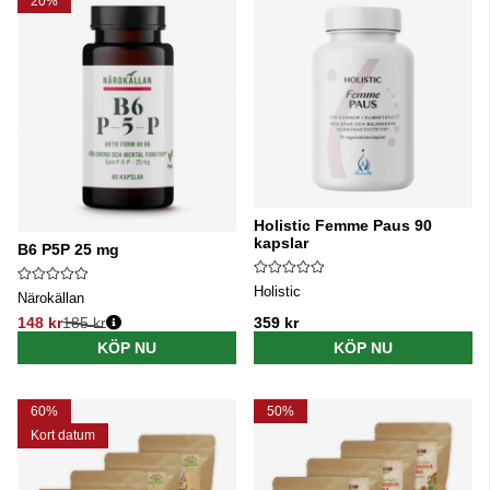
20%
Holistic Femme Paus 90
kapslar
B6 P5P 25 mg
Holistic
Närokällan
148 kr
185 kr
359 kr
Ordinarie pris:
KÖP NU
KÖP NU
60%
50%
Kort datum