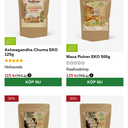
Ashwagandha Churna EKO
125g
Maca Pulver EKO 500g
Herbaveda
Rawfoodshop
115 kr
164 kr
125 kr
209 kr
Ordinarie pris:
Ordinarie pris:
KÖP NU
KÖP NU
30%
30%