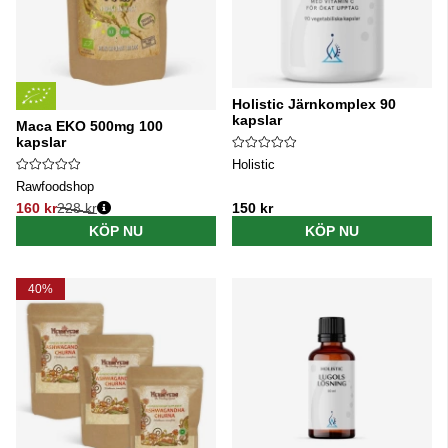
Holistic Järnkomplex 90
kapslar
Maca EKO 500mg 100
kapslar
Holistic
Rawfoodshop
160 kr
228 kr
150 kr
Ordinarie pris:
KÖP NU
KÖP NU
40%