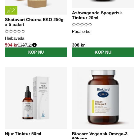
Ashwaganda Spagyrisk
Tinktur 20ml
Shatavari Churna EKO 250g
x 5 paket
Paraherbs
Herbaveda
594 kr
1187 kr
308 kr
Ordinarie pris:
KÖP NU
KÖP NU
Njur Tinktur 50ml
Biocare Vegansk Omega-3
60kaps