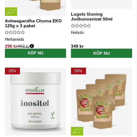
Lugols lösning
Jodkoncentrat 50ml
Ashwagandha Churna EKO
125g x 3 paket
Holistic
Herbaveda
296 kr
493 kr
349 kr
Ordinarie pris:
KÖP NU
KÖP NU
20%
50%