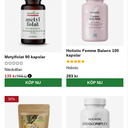
Holistic Femme Balans 100
kapslar
Metylfolat 90 kapslar
Holistic
Närokällan
135 kr
169 kr
283 kr
Ordinarie pris:
KÖP NU
KÖP NU
30%