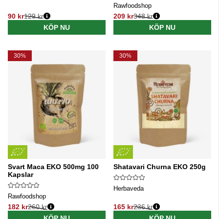
Rawfoodshop
90 kr
129 kr
209 kr
348 kr
Ordinarie pris:
Ordinarie pris:
KÖP NU
KÖP NU
30%
30%
Svart Maca EKO 500mg 100
Shatavari Churna EKO 250g
Kapslar
Herbaveda
Rawfoodshop
182 kr
260 kr
165 kr
236 kr
Ordinarie pris:
Ordinarie pris:
KÖP NU
KÖP NU