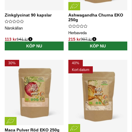
Zinkglycinat 90 kapslar
Ashwagandha Churna EKO
250g
Närokällan
Herbaveda
113 kr
141 kr
215 kr
307 kr
Ordinarie pris:
Ordinarie pris:
KÖP NU
KÖP NU
30%
40%
Kort datum
Maca Pulver Röd EKO 250g