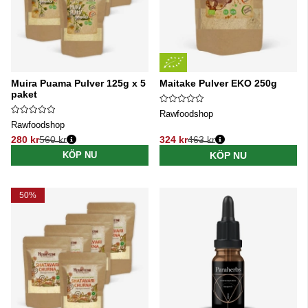
Muira Puama Pulver 125g x 5
Maitake Pulver EKO 250g
paket
Rawfoodshop
Rawfoodshop
280 kr
560 kr
324 kr
463 kr
Ordinarie pris:
Ordinarie pris:
KÖP NU
KÖP NU
50%