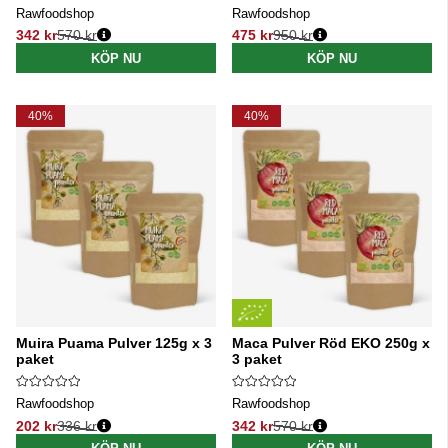
Rawfoodshop
Rawfoodshop
342 kr
570 kr
475 kr
950 kr
Ordinarie pris:
Ordinarie pris:
KÖP NU
KÖP NU
40%
40%
Muira Puama Pulver 125g x 3
Maca Pulver Röd EKO 250g x
paket
3 paket
Rawfoodshop
Rawfoodshop
202 kr
336 kr
342 kr
570 kr
Ordinarie pris:
Ordinarie pris: