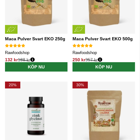
Maca Pulver Svart EKO 250g
Maca Pulver Svart EKO 500g
Rawfoodshop
Rawfoodshop
132 kr
188 kr
250 kr
357 kr
Ordinarie pris:
Ordinarie pris:
KÖP NU
KÖP NU
20%
30%