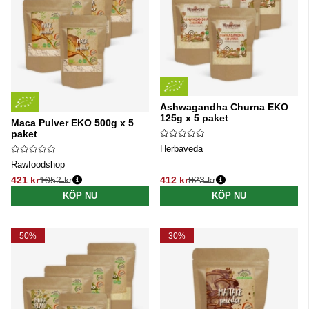
Ashwagandha Churna EKO
125g x 5 paket
Maca Pulver EKO 500g x 5
paket
Herbaveda
Rawfoodshop
421 kr
1052 kr
412 kr
823 kr
Ordinarie pris:
Ordinarie pris:
KÖP NU
KÖP NU
50%
30%