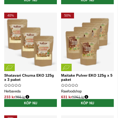
KÖP NU
KÖP NU
40%
50%
Shatavari Churna EKO 125g
Maitake Pulver EKO 125g x 5
x 3 paket
paket
Herbaveda
Rawfoodshop
233 kr
388 kr
631 kr
1261 kr
Ordinarie pris:
Ordinarie pris:
KÖP NU
KÖP NU