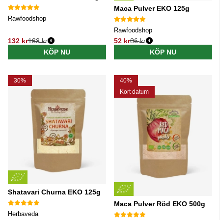
Maca Pulver EKO 125g
Rawfoodshop
Rawfoodshop
132 kr
188 kr
52 kr
86 kr
Ordinarie pris:
Ordinarie pris:
KÖP NU
KÖP NU
30%
40%
Kort datum
Shatavari Churna EKO 125g
Maca Pulver Röd EKO 500g
Herbaveda