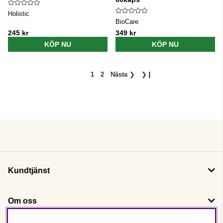
Holistic
BioCare
245 kr
349 kr
KÖP NU
KÖP NU
1
2
Nästa
❯
❯❙
Kundtjänst
Om oss