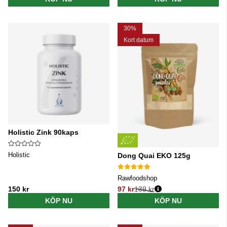
30%
Kort datum
Holistic Zink 90kaps
Holistic
Dong Quai EKO 125g
Rawfoodshop
150 kr
97 kr
139 kr
Ordinarie pris:
KÖP NU
KÖP NU