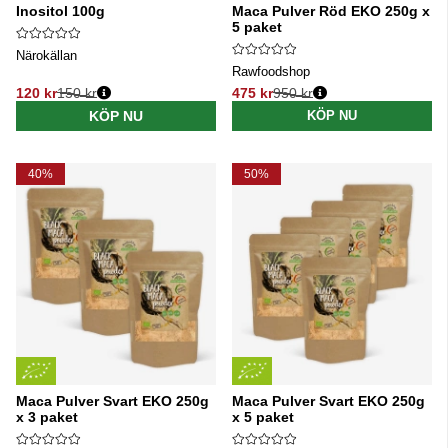
Inositol 100g
Maca Pulver Röd EKO 250g x
5 paket
Närokällan
Rawfoodshop
120 kr
150 kr
475 kr
950 kr
Ordinarie pris:
Ordinarie pris:
KÖP NU
KÖP NU
40%
50%
Maca Pulver Svart EKO 250g
Maca Pulver Svart EKO 250g
x 3 paket
x 5 paket