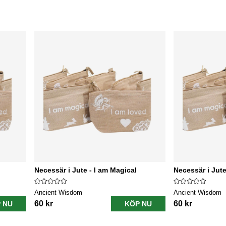
Necessär i Jute - I am Magical
Necessär i Jute
Ancient Wisdom
Ancient Wisdom
60 kr
60 kr
 NU
KÖP NU