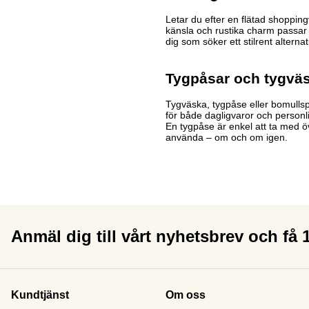
Letar du efter en flätad shoppin
känsla och rustika charm passar 
dig som söker ett stilrent alterna
Tygpåsar och tygväs
Tygväska, tygpåse eller bomullspå
för både dagligvaror och personli
En tygpåse är enkel att ta med öv
använda – om och om igen.
Anmäl dig till vårt nyhetsbrev och få
Kundtjänst
Om oss