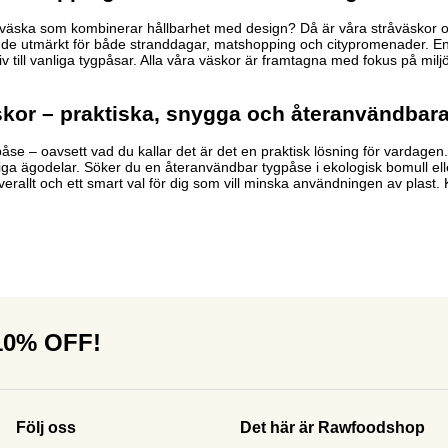
gväska som kombinerar hållbarhet med design? Då är våra stråväskor och
de utmärkt för både stranddagar, matshopping och citypromenader. En sho
tiv till vanliga tygpåsar. Alla våra väskor är framtagna med fokus på mil
kor – praktiska, snygga och återanvändbar
se – oavsett vad du kallar det är det en praktisk lösning för vardagen.
ga ägodelar. Söker du en återanvändbar tygpåse i ekologisk bomull eller
erallt och ett smart val för dig som vill minska användningen av plast. 
 10% OFF!
Följ oss
Det här är Rawfoodshop