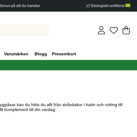
Bonus på allt du handlar
Ekologiskt certifierat
Di
An
.
Varumärken
Blogg
Presentkort
påsar kan du hitta du allt från stråväskor i halm och rotting till
llt komplement till din vardag.