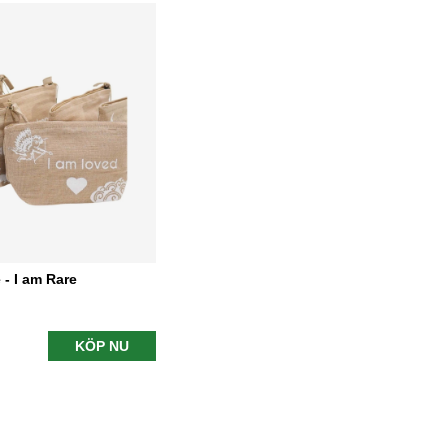
 - I am Rare
KÖP NU