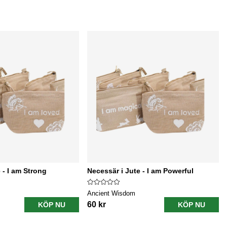
 - I am Strong
Necessär i Jute - I am Powerful
Ancient Wisdom
60 kr
KÖP NU
KÖP NU