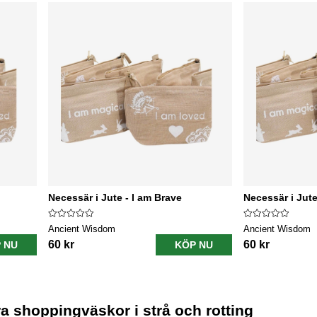
Necessär i Jute - I am Brave
Necessär i Jute
Ancient Wisdom
Ancient Wisdom
60 kr
60 kr
 NU
KÖP NU
a shoppingväskor i strå och rotting