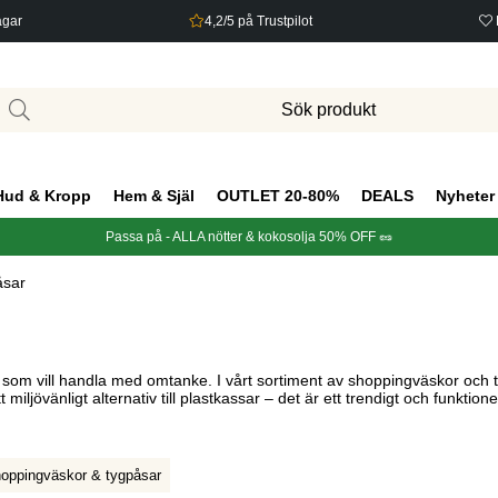
agar
4,2/5 på Trustpilot
Hud & Kropp
Hem & Själ
OUTLET 20-80%
DEALS
Nyheter
Passa på - ALLA nötter & kokosolja 50% OFF 🥜
åsar
g som vill handla med omtanke. I vårt sortiment av shoppingväskor och tyg
iljövänligt alternativ till plastkassar – det är ett trendigt och funktione
oppingväskor & tygpåsar