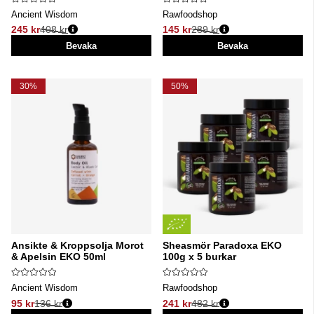
Ancient Wisdom
Rawfoodshop
245 kr
408 kr
145 kr
289 kr
Ordinarie pris:
Ordinarie pris:
Bevaka
Bevaka
30%
50%
Ansikte & Kroppsolja Morot
Sheasmör Paradoxa EKO
& Apelsin EKO 50ml
100g x 5 burkar
Ancient Wisdom
Rawfoodshop
95 kr
136 kr
241 kr
482 kr
Ordinarie pris:
Ordinarie pris: