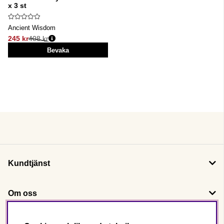
x 3 st
Ancient Wisdom
245 kr
408 kr
Ordinarie pris:
Bevaka
Kundtjänst
Om oss
Följ oss