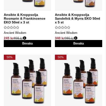
Ansikte & Kroppsolja
Ansikte & Kroppsolja
Rosmarin & Frankincence
Sandelträ & Myrra EKO 50ml
EKO 50ml x 3 st
x 5 st
Ancient Wisdom
Ancient Wisdom
245 kr
408 kr
340 kr
680 kr
Ordinarie pris:
Ordinarie pris:
Bevaka
Bevaka
50%
50%