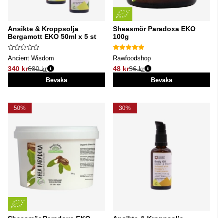
Ansikte & Kroppsolja
Sheasmör Paradoxa EKO
Bergamott EKO 50ml x 5 st
100g
Ancient Wisdom
Rawfoodshop
340 kr
680 kr
48 kr
96 kr
Ordinarie pris:
Ordinarie pris:
Bevaka
Bevaka
50%
30%