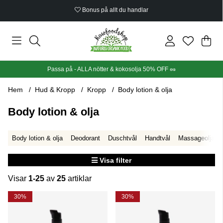
Ekologiskt certifierat
Din
Anta
.
Passa på - ALLA nötter & kokosolja 50% OFF 🥜
Hem
Hud & Kropp
Kropp
Body lotion & olja
Body lotion & olja
Body lotion & olja
Deodorant
Duschtvål
Handtvål
Massageolja
Visa filter
Visar
1-25
av
25
artiklar
Produkter
30%
30%