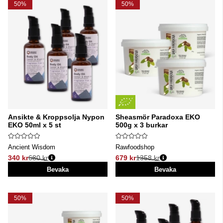
50%
50%
Ansikte & Kroppsolja Nypon
Sheasmör Paradoxa EKO
EKO 50ml x 5 st
500g x 3 burkar
Ancient Wisdom
Rawfoodshop
340 kr
680 kr
679 kr
1358 kr
Ordinarie pris:
Ordinarie pris:
Bevaka
Bevaka
50%
50%