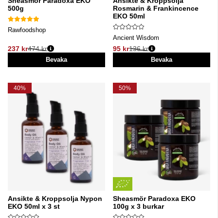
Sheasmör Paradoxa EKO
Ansikte & Kroppsolja
500g
Rosmarin & Frankincence
EKO 50ml
Rawfoodshop
Ancient Wisdom
237 kr
474 kr
95 kr
136 kr
Ordinarie pris:
Ordinarie pris:
Bevaka
Bevaka
40%
50%
Ansikte & Kroppsolja Nypon
Sheasmör Paradoxa EKO
EKO 50ml x 3 st
100g x 3 burkar