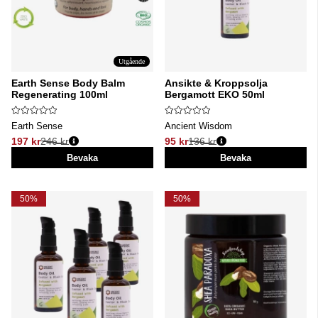
Utgående
Earth Sense Body Balm
Ansikte & Kroppsolja
Regenerating 100ml
Bergamott EKO 50ml
Earth Sense
Ancient Wisdom
197 kr
246 kr
95 kr
136 kr
Ordinarie pris:
Ordinarie pris:
Bevaka
Bevaka
50%
50%