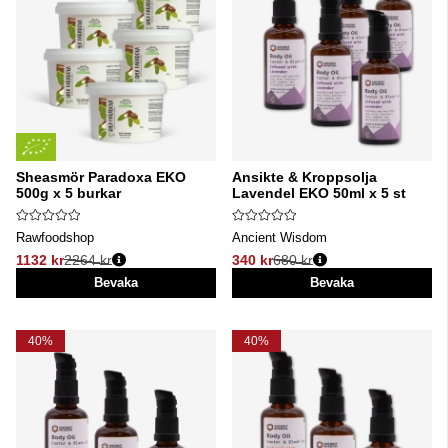
Sheasmör Paradoxa EKO
Ansikte & Kroppsolja
500g x 5 burkar
Lavendel EKO 50ml x 5 st
Rawfoodshop
Ancient Wisdom
1132 kr
2264 kr
340 kr
680 kr
Ordinarie pris:
Ordinarie pris:
Bevaka
Bevaka
40%
40%