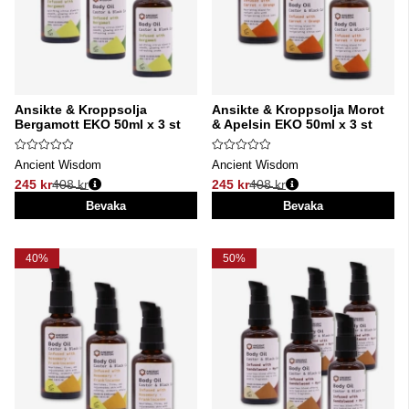
Ansikte & Kroppsolja
Ansikte & Kroppsolja Morot
Bergamott EKO 50ml x 3 st
& Apelsin EKO 50ml x 3 st
Ancient Wisdom
Ancient Wisdom
245 kr
408 kr
245 kr
408 kr
Ordinarie pris:
Ordinarie pris:
Bevaka
Bevaka
40%
50%