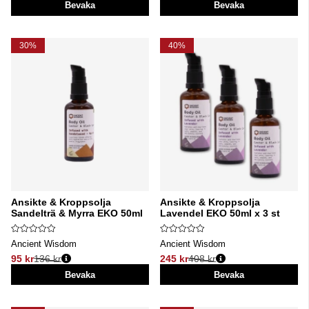
Bevaka
Bevaka
30%
40%
Ansikte & Kroppsolja
Ansikte & Kroppsolja
Sandelträ & Myrra EKO 50ml
Lavendel EKO 50ml x 3 st
Ancient Wisdom
Ancient Wisdom
95 kr
136 kr
245 kr
408 kr
Ordinarie pris:
Ordinarie pris:
Bevaka
Bevaka