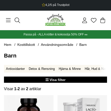
4,2/5 på Trustpilot
Din
Anta
.
Passa på - ALLA nötter & kokosolja 50% OFF 🥜
Hem
Kosttillskott
Användningsområde
Barn
Barn
Antioxidanter
Detox & Rensning
Hjärna & Minne
Hår, Hud & Naglar
Visa filter
Visar
1-2
av
2
artiklar
Produkter