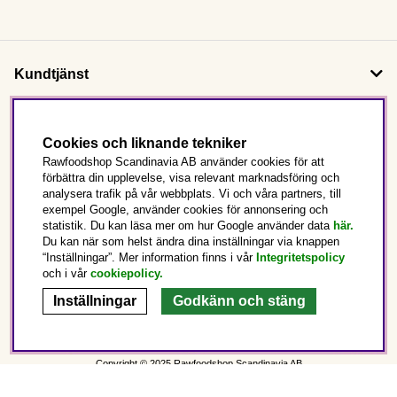
Kundtjänst
Om oss
Cookies och liknande tekniker
Rawfoodshop Scandinavia AB använder cookies för att
förbättra din upplevelse, visa relevant marknadsföring och
Följ oss
analysera trafik på vår webbplats. Vi och våra partners, till
exempel Google, använder cookies för annonsering och
statistik. Du kan läsa mer om hur Google använder data
här.
Det här är Rawfoodshop
Du kan när som helst ändra dina inställningar via knappen
“Inställningar”. Mer information finns i vår
Integritetspolicy
och i vår
cookiepolicy
.
Sverige
Inställningar
Godkänn och stäng
Copyright © 2025 Rawfoodshop Scandinavia AB