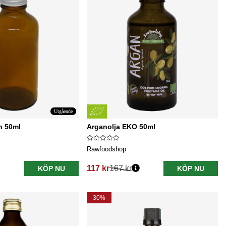
Utgående
n 50ml
Arganolja EKO 50ml
Rawfoodshop
117 kr
167 kr
KÖP NU
KÖP NU
Ordinarie pris:
30%