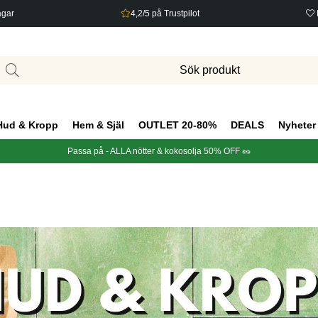
agar
4,2/5 på Trustpilot
Hud & Kropp
Hem & Själ
OUTLET 20-80%
DEALS
Nyheter
Passa på - ALLA nötter & kokosolja 50% OFF 🥜