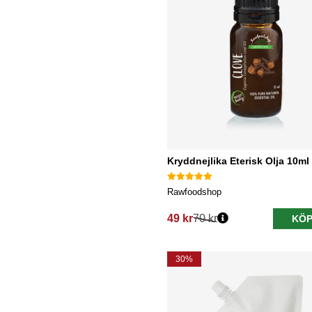
Kryddnejlika Eterisk Olja 10ml
Rawfoodshop
49 kr
70 kr
KÖP
Ordinarie pris:
30%