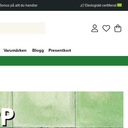
Bonus på allt du handlar
Ekologiskt certifierat
Di
An
.
Varumärken
Blogg
Presentkort