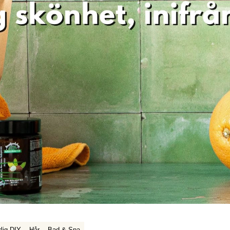
lig DIY
Hår
Bad & Spa