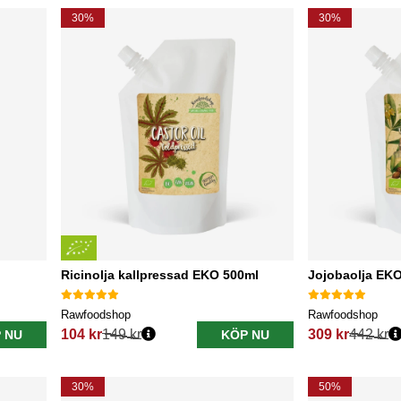
30%
30%
Ricinolja kallpressad EKO 500ml
Jojobaolja EK
Rawfoodshop
Rawfoodshop
104 kr
149 kr
309 kr
442 kr
 NU
KÖP NU
Ordinarie pris:
Ordinarie pris:
30%
50%