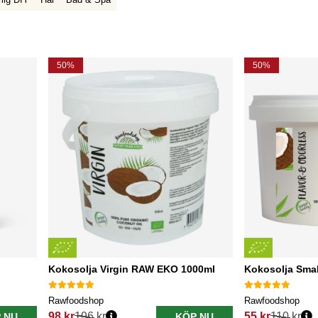
50%
50%
Kokosolja Virgin RAW EKO 1000ml
Kokosolja Smak
Rawfoodshop
Rawfoodshop
98 kr
196 kr
55 kr
110 kr
 NU
KÖP NU