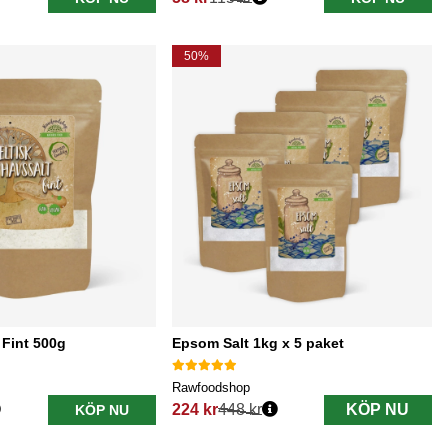
Ordinarie pris:
50%
 Fint 500g
Epsom Salt 1kg x 5 paket
Rawfoodshop
224 kr
448 kr
KÖP NU
KÖP NU
Ordinarie pris: