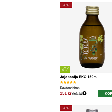
30%
Jojobaolja EKO 150ml
Rawfoodshop
151 kr
215 kr
KÖP
Ordinarie pris:
30%