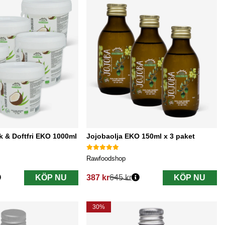
 & Doftfri EKO 1000ml
Jojobaolja EKO 150ml x 3 paket
Rawfoodshop
KÖP NU
387 kr
645 kr
KÖP NU
Ordinarie pris:
30%