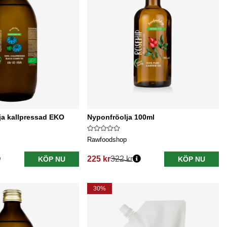
ja kallpressad EKO
Nyponfröolja 100ml
Rawfoodshop
225 kr
322 kr
KÖP NU
KÖP NU
Ordinarie pris:
30%