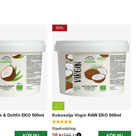
50%
 & Doftfri EKO 500ml
Kokosolja Virgin RAW EKO 500ml
Rawfoodshop
58 kr
115 kr
KÖP NU
KÖP NU