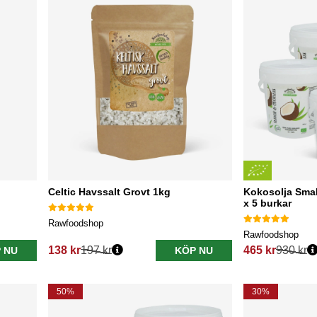
Celtic Havssalt Grovt 1kg
Kokosolja Smak
x 5 burkar
Rawfoodshop
Rawfoodshop
138 kr
197 kr
465 kr
930 kr
 NU
KÖP NU
Ordinarie pris:
Ordinarie pris:
50%
30%