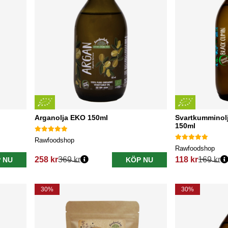
Arganolja EKO 150ml
Svartkumminol
150ml
Rawfoodshop
Rawfoodshop
258 kr
369 kr
118 kr
169 kr
 NU
KÖP NU
Ordinarie pris:
Ordinarie pris:
30%
30%