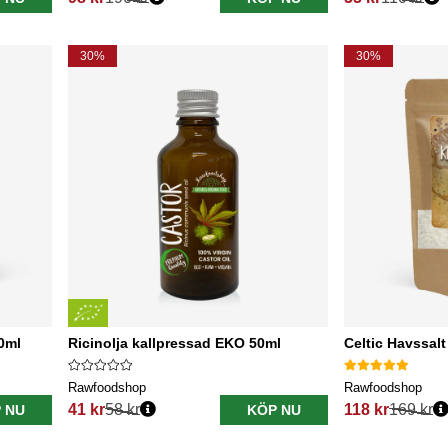
Ordinarie pris:
Ordinarie pris:
30%
30%
0ml
Ricinolja kallpressad EKO 50ml
Celtic Havssalt
Rawfoodshop
Rawfoodshop
41 kr
58 kr
118 kr
169 kr
 NU
KÖP NU
Ordinarie pris:
Ordinarie pris: