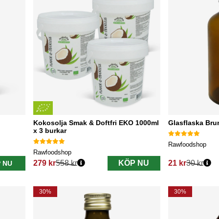
Kokosolja Smak & Doftfri EKO 1000ml
Glasflaska Bru
x 3 burkar
Rawfoodshop
Rawfoodshop
279 kr
558 kr
KÖP NU
21 kr
30 kr
 NU
Ordinarie pris:
Ordinarie pris:
30%
30%