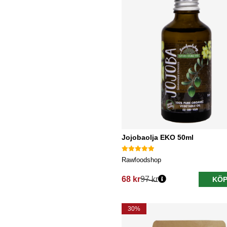
Jojobaolja EKO 50ml
Rawfoodshop
68 kr
97 kr
KÖP
Ordinarie pris:
30%