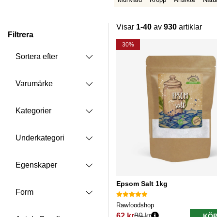
Visar
1-40
av
930
artiklar
Filtrera
Produkter
30%
Sortera efter
Varumärke
Kategorier
Underkategori
Egenskaper
Epsom Salt 1kg
Form
Rawfoodshop
62 kr
89 kr
KÖP