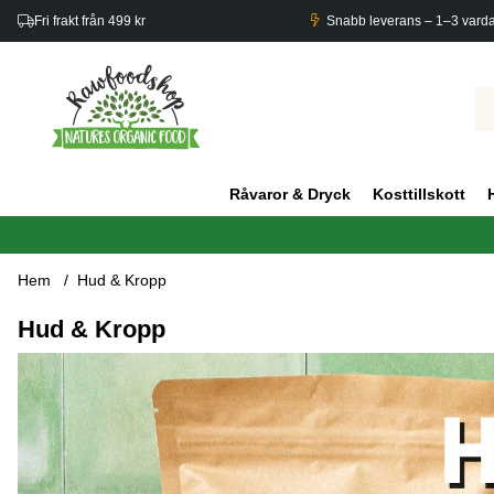
Fri frakt från 499 kr
Snabb leverans – 1–3 vard
Råvaror & Dryck
Kosttillskott
Hem
Hud & Kropp
Hud & Kropp