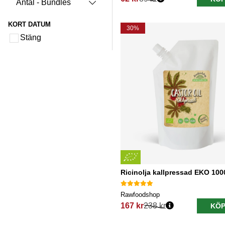
Antal - Bundles
Ordinarie pris:
KORT DATUM
30%
Stäng
Ricinolja kallpressad EKO 100
Rawfoodshop
167 kr
238 kr
KÖP
Ordinarie pris: