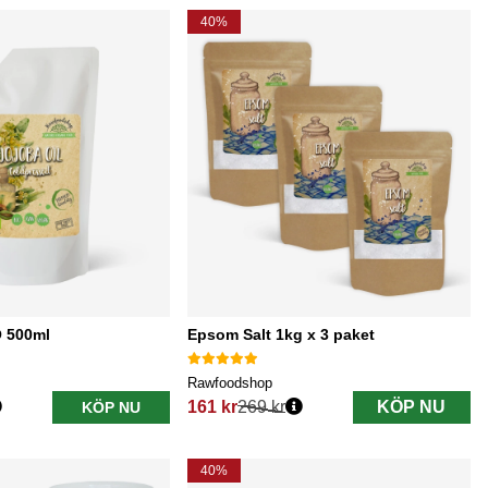
40%
O 500ml
Epsom Salt 1kg x 3 paket
Rawfoodshop
161 kr
269 kr
KÖP NU
KÖP NU
Ordinarie pris:
40%