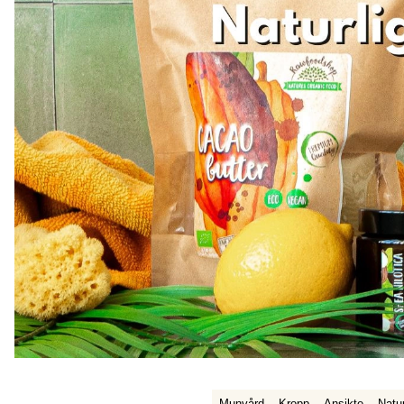
Munvård
Kropp
Ansikte
Natur