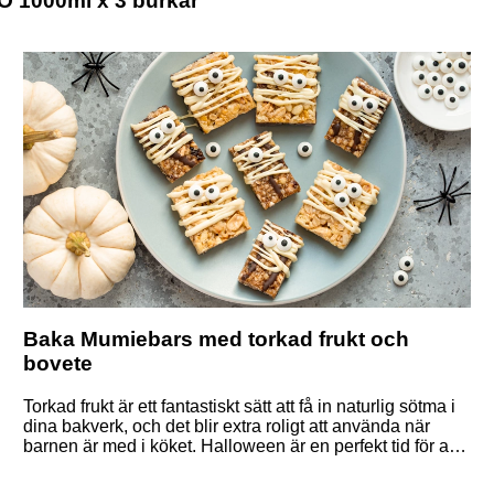
O 1000ml x 3 burkar
Baka Mumiebars med torkad frukt och
bovete
Torkad frukt är ett fantastiskt sätt att få in naturlig sötma i
dina bakverk, och det blir extra roligt att använda när
barnen är med i köket. Halloween är en perfekt tid för att
skapa både roliga och goda recept som ni kan njuta av
tillsammans - prova därför att baka Mumiebars med