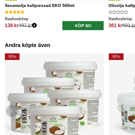
Sesamolja kallpressad EKO 500ml
Olivolja kal
Rawfoodshop
Rawfoodshop
138 kr
197 kr
361 kr
601 k
KÖP NU
Ordinarie pris:
Ordinarie pri
Andra köpte även
50%
50%