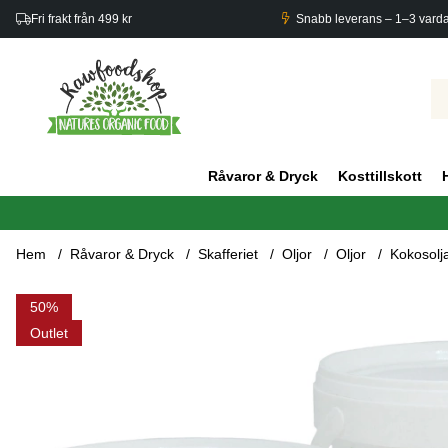
Fri frakt från 499 kr
Snabb leverans – 1–3 vard
Råvaror & Dryck
Kosttillskott
Hem
Råvaror & Dryck
Skafferiet
Oljor
Oljor
Kokosolj
Produktbilder Kokosolja Smak & Doftfri EKO 1000ml x 3 burkar
50
Outlet