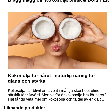
Blogginlägg om Kokosolja Smak & Doftfri EK
Kokosolja för håret - naturlig näring för
glans och styrka
Kokosolja har blivit en favorit i många skönhetsrutiner,
särskilt för hårvård. Men varför är kokosolja bra för håret?
Här får du veta mer om kokosolja och ta del av enkla tips
på hur du kan svänga ihop din egna hårinpackning. Läs
Liknande produkter
mer!