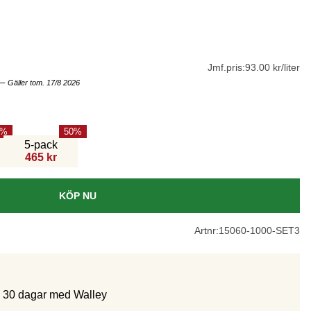
Jmf.pris:
93.00 kr/liter
–
Gäller tom. 17/8 2026
50
5-pack
465 kr
KÖP NU
Artnr:
15060-1000-SET3
m 30 dagar med Walley