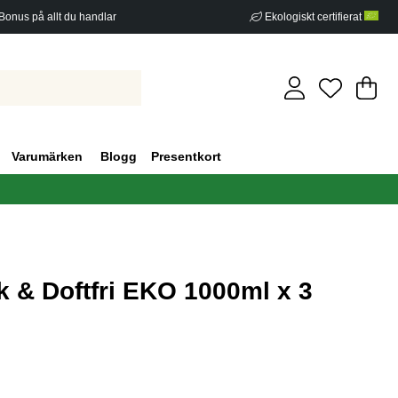
Bonus på allt du handlar
Ekologiskt certifierat
Di
An
.
Varumärken
Blogg
Presentkort
 & Doftfri EKO 1000ml x 3
g 2