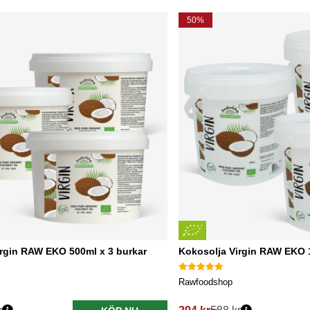
torkad frukt och bovete!
50%
irgin RAW EKO 500ml x 3 burkar
Kokosolja Virgin RAW EKO 1
Rawfoodshop