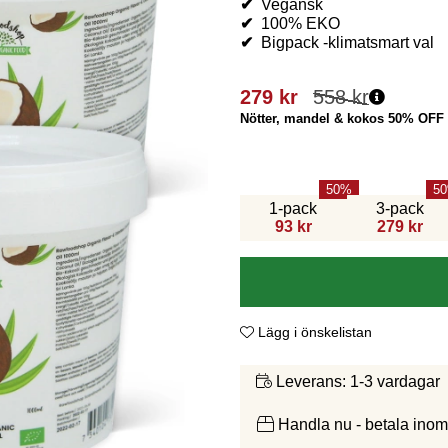
✔
Vegansk
✔
100% EKO
✔
Bigpack -klimatsmart val
279
kr
558
kr
Nötter, mandel & kokos 50% OFF
50
50
1-pack
3-pack
93 kr
279 kr
Lägg i önskelistan
1-3 vardagar
Leverans:
Handla nu - betala ino