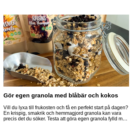
Gör egen granola med blåbär och kokos
Vill du lyxa till frukosten och få en perfekt start på dagen?
En krispig, smakrik och hemmagjord granola kan vara
precis det du söker. Testa att göra egen granola fylld med
blåbär och kokos – perfekt för veganer och alla som gillar
växtbaserade alternativ!