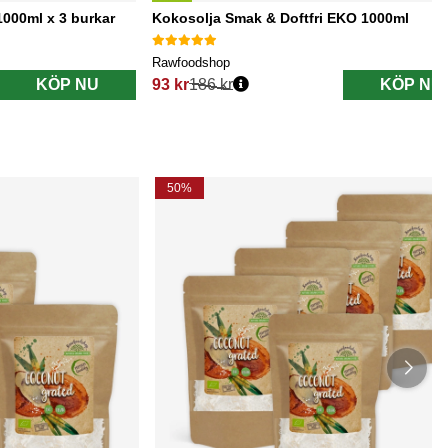
000ml x 3 burkar
Kokosolja Smak & Doftfri EKO 1000ml
Rawfoodshop
KÖP NU
93 kr
186 kr
KÖP NU
Ordinarie pris:
50%