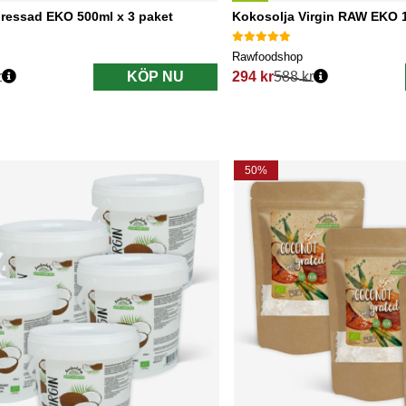
lpressad EKO 500ml x 3 paket
Kokosolja Virgin RAW EKO 1
Rawfoodshop
r
KÖP NU
294 kr
588 kr
s:
Ordinarie pris:
50%