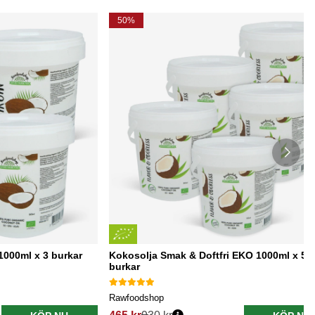
50%
000ml x 3 burkar
Kokosolja Smak & Doftfri EKO 1000ml x 5
burkar
Rawfoodshop