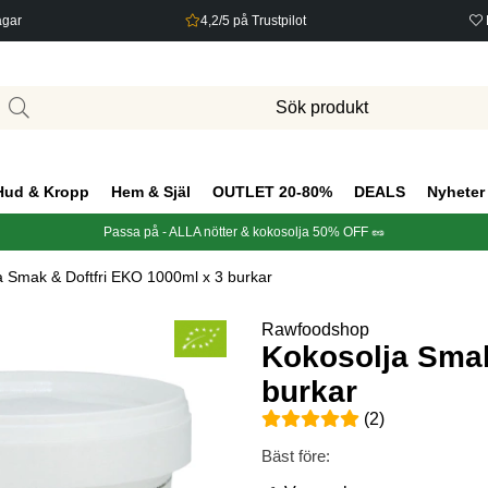
agar
4,2/5 på Trustpilot
Hud & Kropp
Hem & Själ
OUTLET 20-80%
DEALS
Nyheter
Passa på - ALLA nötter & kokosolja 50% OFF 🥜
a Smak & Doftfri EKO 1000ml x 3 burkar
Rawfoodshop
Kokosolja Smak
burkar
Medelbetyg 5 av 5 Antal bety
(
2
)
Bäst före: