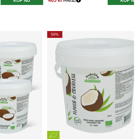
465 kr
930 kr
KÖP NU
KÖP NU
50%