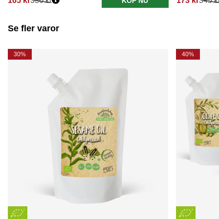
165 kr
330 kr
173 kr
345 k
KÖP NU
Se fler varor
30%
40%