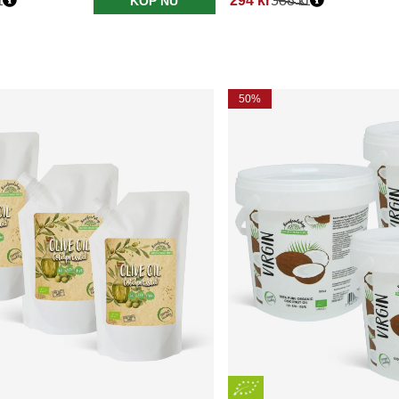
r
294 kr
588 kr
KÖP NU
50%