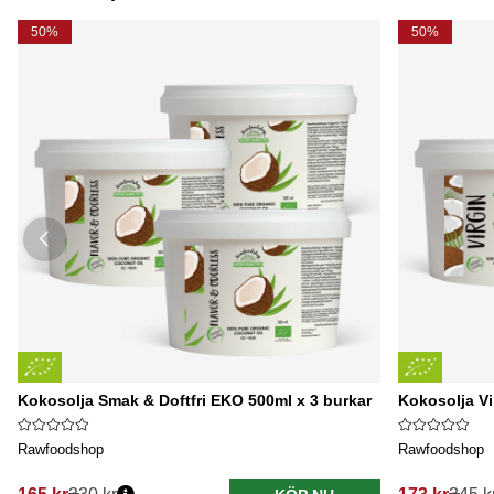
50%
50%
Kokosolja Smak & Doftfri EKO 500ml x 3 burkar
Kokosolja V
Rawfoodshop
Rawfoodshop