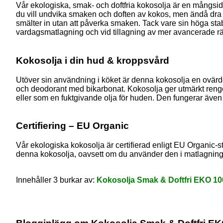
Vår ekologiska, smak- och doftfria kokosolja är en mångsid
du vill undvika smaken och doften av kokos, men ändå dra n
smälter in utan att påverka smaken. Tack vare sin höga stabili
vardagsmatlagning och vid tillagning av mer avancerade rätt
Kokosolja i din hud & kroppsvård
Utöver sin användning i köket är denna kokosolja en ovärde
och deodorant med bikarbonat. Kokosolja ger utmärkt rengör
eller som en fuktgivande olja för huden. Den fungerar även 
Certifiering – EU Organic
Vår ekologiska kokosolja är certifierad enligt EU Organic-
denna kokosolja, oavsett om du använder den i matlagning, h
Innehåller 3 burkar av
:
Kokosolja Smak & Doftfri EKO 1