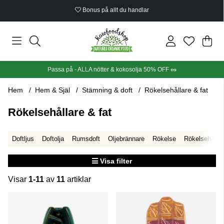
Bonus på allt du handlar
Din
Anta
.
Passa på - ALLA nötter & kokosolja 50% OFF 🥜
Hem
Hem & Själ
Stämning & doft
Rökelsehållare & fat
Rökelsehållare & fat
Doftljus
Doftolja
Rumsdoft
Oljebrännare
Rökelse
Rökelsehållar
Visa filter
Visar
1-11
av
11
artiklar
Produkter