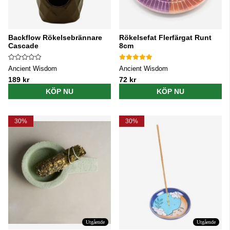
Backflow Rökelsebrännare
Rökelsefat Flerfärgat Runt
Cascade
8cm
Ancient Wisdom
Ancient Wisdom
189 kr
72 kr
KÖP NU
KÖP NU
30%
30%
Utgående
Utgående