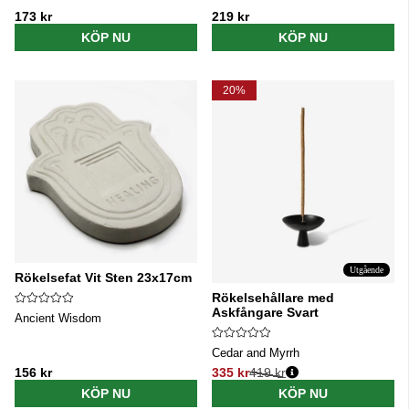
173 kr
219 kr
KÖP NU
KÖP NU
20%
Utgående
Rökelsefat Vit Sten 23x17cm
Rökelsehållare med
Askfångare Svart
Ancient Wisdom
Cedar and Myrrh
156 kr
335 kr
419 kr
Ordinarie pris:
KÖP NU
KÖP NU