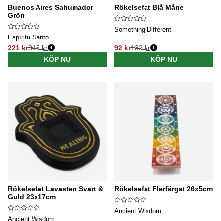
Buenos Aires Sahumador
Rökelsefat Blå Måne
Grön
Something Different
Espíritu Santo
221 kr
315 kr
92 kr
132 kr
Ordinarie pris:
Ordinarie pris:
KÖP NU
KÖP NU
Rökelsefat Lavasten Svart &
Rökelsefat Flerfärgat 26x5cm
Guld 23x17cm
Ancient Wisdom
Ancient Wisdom