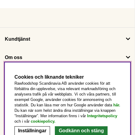
Kundtjänst
Om oss
Följ oss
Cookies och liknande tekniker
Rawfoodshop Scandinavia AB använder cookies för att
förbättra din upplevelse, visa relevant marknadsföring och
Det här är Rawfoodshop
analysera trafik på vår webbplats. Vi och våra partners, till
exempel Google, använder cookies för annonsering och
statistik. Du kan läsa mer om hur Google använder data
här.
Sverige
Du kan när som helst ändra dina inställningar via knappen
“Inställningar”. Mer information finns i vår
Integritetspolicy
och i vår
cookiepolicy
.
Inställningar
Godkänn och stäng