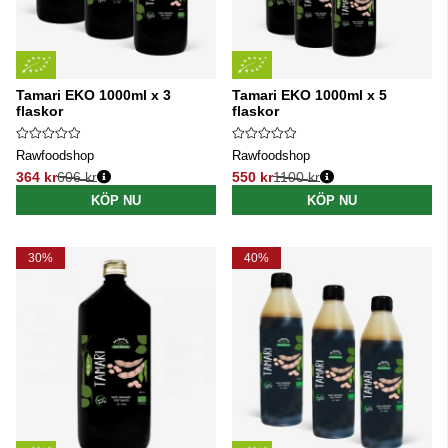
Tamari EKO 1000ml x 3
Tamari EKO 1000ml x 5
flaskor
flaskor
Rawfoodshop
Rawfoodshop
364 kr
606 kr
550 kr
1100 kr
Ordinarie pris:
Ordinarie pris:
KÖP NU
KÖP NU
30%
40%