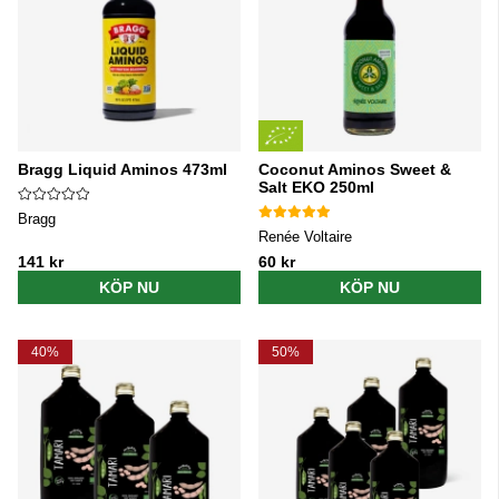
Bragg Liquid Aminos 473ml
Coconut Aminos Sweet &
Salt EKO 250ml
Bragg
Renée Voltaire
141 kr
60 kr
KÖP NU
KÖP NU
40%
50%