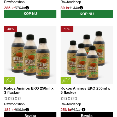
Rawfoodshop
Rawfoodshop
285 kr
570 kr
80 kr
114 kr
Ordinarie pris:
Ordinarie pris:
KÖP NU
KÖP NU
40%
50%
Kokos Aminos EKO 250ml x
Kokos Aminos EKO 250ml x
3 flaskor
5 flaskor
Rawfoodshop
Rawfoodshop
184 kr
306 kr
256 kr
512 kr
Ordinarie pris:
Ordinarie pris:
Bevaka
Bevaka