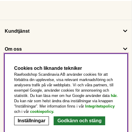
Kundtjänst
Om oss
Följ oss
Cookies och liknande tekniker
Rawfoodshop Scandinavia AB använder cookies för att
förbättra din upplevelse, visa relevant marknadsföring och
Det här är Rawfoodshop
analysera trafik på vår webbplats. Vi och våra partners, till
exempel Google, använder cookies för annonsering och
statistik. Du kan läsa mer om hur Google använder data
här.
Sverige
Du kan när som helst ändra dina inställningar via knappen
“Inställningar”. Mer information finns i vår
Integritetspolicy
och i vår
cookiepolicy
.
Inställningar
Godkänn och stäng
Copyright © 2025 Rawfoodshop Scandinavia AB