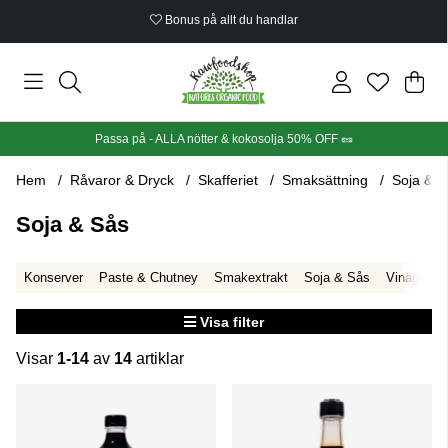
Bonus på allt du handlar
Din
Anta
.
Passa på - ALLA nötter & kokosolja 50% OFF 🥜
Hem
Råvaror & Dryck
Skafferiet
Smaksättning
Soja & S
Soja & Sås
Konserver
Paste & Chutney
Smakextrakt
Soja & Sås
Vinäger
Visa filter
Visar
1-14
av
14
artiklar
Produkter