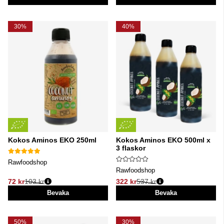
30%
40%
Kokos Aminos EKO 250ml
Kokos Aminos EKO 500ml x
3 flaskor
Rawfoodshop
Rawfoodshop
72 kr
103 kr
322 kr
537 kr
Ordinarie pris:
Ordinarie pris:
Bevaka
Bevaka
50%
30%