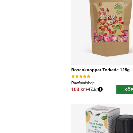
Rosenknoppar Torkade 125g
Rawfoodshop
103 kr
147 kr
KÖP
Ordinarie pris: