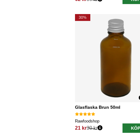
Ordinarie pris:
30%
Glasflaska Brun 50ml
Rawfoodshop
21 kr
30 kr
KÖP
Ordinarie pris: