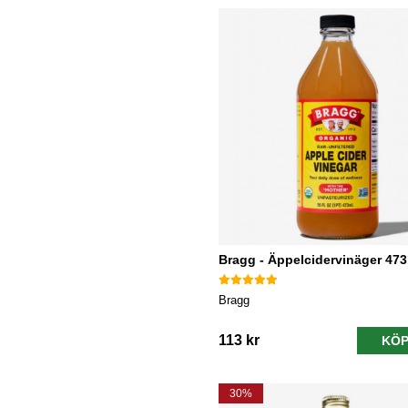
Bragg - Äppelcidervinäger 473
Bragg
113 kr
KÖP
30%