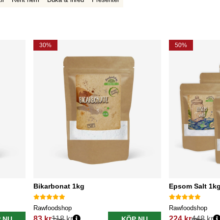
30%
50%
Bikarbonat 1kg
Epsom Salt 1kg
Rawfoodshop
Rawfoodshop
83 kr
118 kr
224 kr
448 kr
 NU
KÖP NU