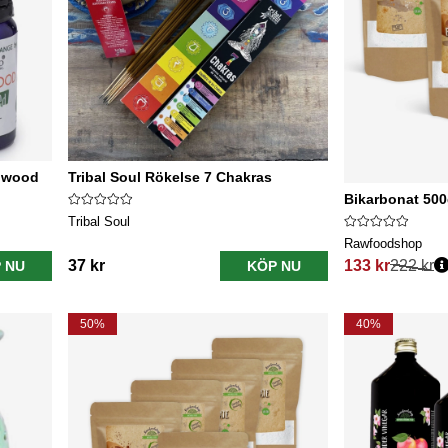
alwood
Tribal Soul Rökelse 7 Chakras
Bikarbonat 500
Tribal Soul
Rawfoodshop
37 kr
133 kr
222 kr
 NU
KÖP NU
Ordinarie pris:
50%
40%