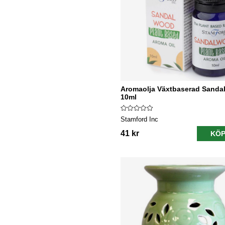
Aromaolja Växtbaserad Sand
10ml
Stamford Inc
41 kr
KÖP