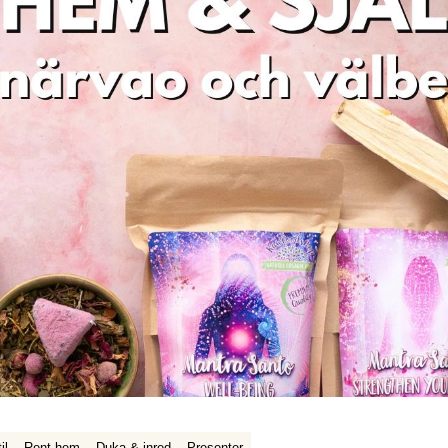
il
Rent hem
Duka & inred
Presenter