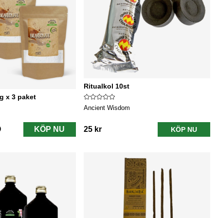
Ritualkol 10st
g x 3 paket
Ancient Wisdom
KÖP NU
25 kr
KÖP NU