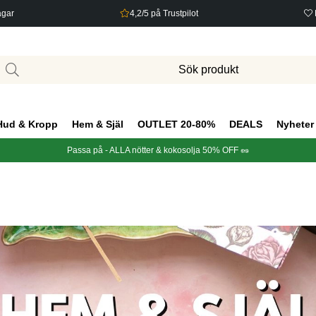
agar
4,2/5 på Trustpilot
Hud & Kropp
Hem & Själ
OUTLET 20-80%
DEALS
Nyheter
Passa på - ALLA nötter & kokosolja 50% OFF 🥜