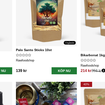
Utgående
Palo Santo Sticks 10st
Bikarbonat 1kg
Rawfoodshop
Rawfoodshop
139 kr
214 kr
356 kr
 NU
KÖP NU
Ordinarie pris:
40%