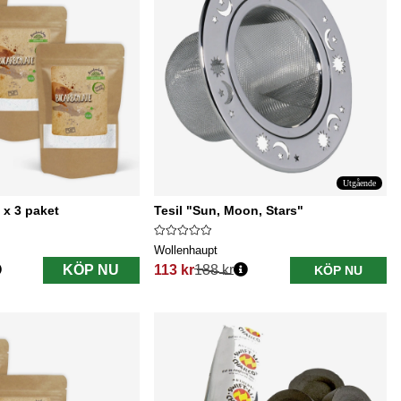
Utgående
 x 3 paket
Tesil "Sun, Moon, Stars"
Wollenhaupt
KÖP NU
113 kr
188 kr
KÖP NU
Ordinarie pris: