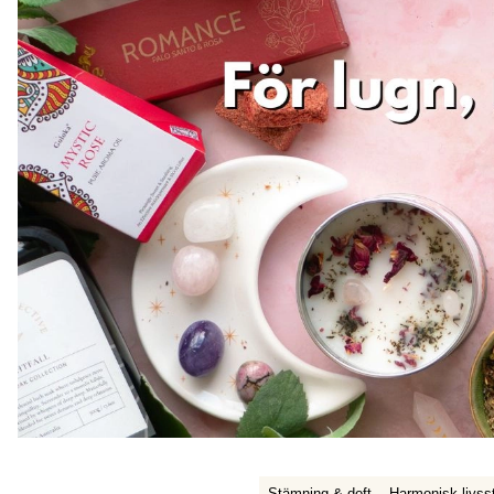
Stämning & doft
Harmonisk livsst