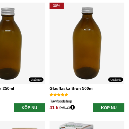
30%
Utgående
Utgående
n 250ml
Glasflaska Brun 500ml
Rawfoodshop
41 kr
59 kr
KÖP NU
KÖP NU
Ordinarie pris: