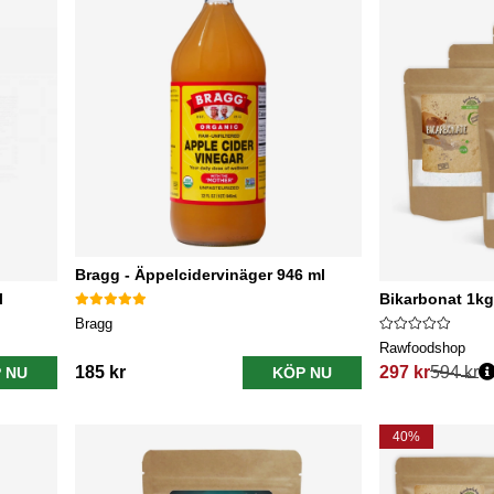
Bragg - Äppelcidervinäger 946 ml
l
Bikarbonat 1kg
Bragg
Rawfoodshop
185 kr
297 kr
594 kr
 NU
KÖP NU
Ordinarie pris:
40%