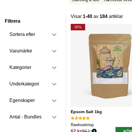
Visar
1-40
av
184
artiklar
Filtrera
Produkter
30%
Sortera efter
Varumärke
Kategorier
Underkategori
Egenskaper
Epsom Salt 1kg
Antal - Bundles
Rawfoodshop
62 kr
89 kr
KÖP