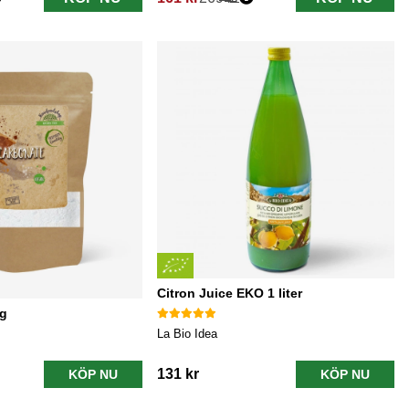
Ordinarie pris:
Citron Juice EKO 1 liter
0g
La Bio Idea
131 kr
KÖP NU
KÖP NU