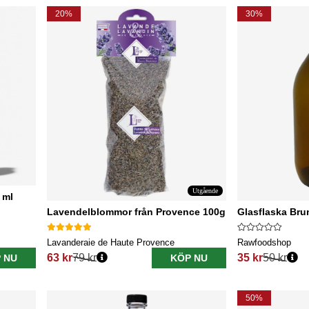
20%
30%
Utgående
 ml
Lavendelblommor från Provence 100g
Glasflaska Bru
Lavanderaie de Haute Provence
Rawfoodshop
63 kr
79 kr
35 kr
50 kr
 NU
KÖP NU
Ordinarie pris:
Ordinarie pris:
50%