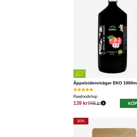
Äppelcidervinäger EKO 1000m
Rawfoodshop
139 kr
198 kr
KÖP
Ordinarie pris:
30%