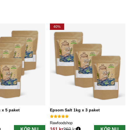
40%
 x 5 paket
Epsom Salt 1kg x 3 paket
Rawfoodshop
KÖP NU
161 kr
269 kr
KÖP NU