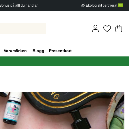
Bonus på allt du handlar
Ekologiskt certifierat
Di
An
.
Varumärken
Blogg
Presentkort