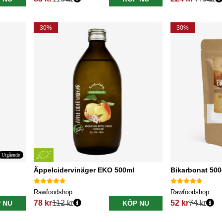
Ordinarie pris:
Ordinarie pris:
30%
30%
Utgående
Äppelcidervinäger EKO 500ml
Bikarbonat 50
Rawfoodshop
Rawfoodshop
78 kr
112 kr
52 kr
74 kr
 NU
KÖP NU
Ordinarie pris:
Ordinarie pris: