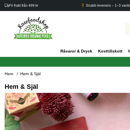
Fri frakt från 499 kr
Snabb leverans – 1–3 vard
Råvaror & Dryck
Kosttillskott
Hem
Hem & Själ
Hem & Själ