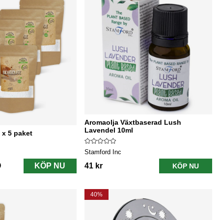
Aromaolja Växtbaserad Lush
Lavendel 10ml
 x 5 paket
Stamford Inc
KÖP NU
41 kr
KÖP NU
40%