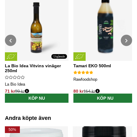
Utgående
La Bio Idea Vitvins vinäger
Tamari EKO 500ml
250ml
Rawfoodshop
La Bio Idea
71 kr
89 kr
80 kr
114 kr
Ordinarie pris:
Ordinarie pris:
KÖP NU
KÖP NU
Andra köpte även
50%