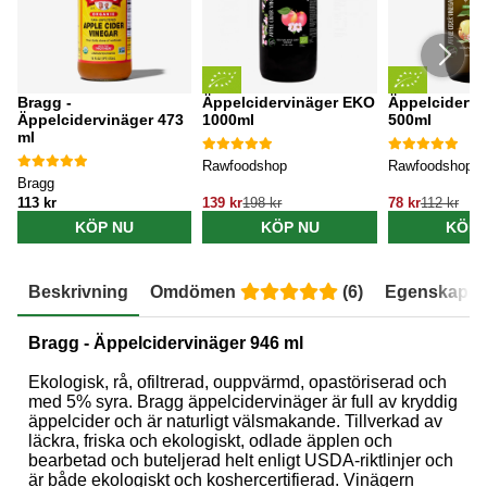
Bragg -
Äppelcidervinäger EKO
Äppelcidervi
Äppelcidervinäger 473
1000ml
500ml
ml
Rawfoodshop
Rawfoodshop
Bragg
113 kr
139 kr
198 kr
78 kr
112 kr
KÖP NU
KÖP NU
KÖP 
Beskrivning
Omdömen
(
6
)
Egenskaper
Bragg - Äppelcidervinäger 946 ml
Ekologisk, rå, ofiltrerad, ouppvärmd, opastöriserad och
med 5% syra.
Bragg äppelcidervinäger är full av kryddig
äppelcider och är naturligt välsmakande.
T
illverkad av
läckra, friska och ekologiskt, odlade äpplen och
bearbetad och buteljerad helt enligt USDA-riktlinjer och
är både ekologiskt och koshercertifierad.
Vinägern