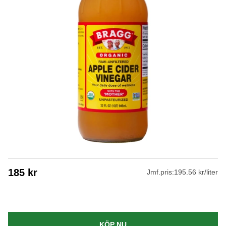
185
kr
Jmf.pris:
195.56 kr/liter
KÖP NU