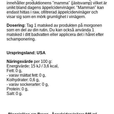
innehåller produktionens "mamma" (jästsvamp) vilket är
unikt bland dagens äppelcidervinäger. "Mamman" kan
endast hittas i raw, ofiltrerad äppelcidervinäger och
visar sig som en mörk grumlighet i vinägern.
Dosering
:
Tag 1 matsked av produkten på morgonen
som en del av din rutin. Du kan också använda 1
matsked i ditt badvatten eller applicera det i håret efter
schamponering.
Urspringsland: USA
Näringsvärde
per 100 g:
Energivärde: 15 kJ / 3,6 kcal,
Fett: 0 g,
- varav mättat fett: 0 g,
Kolhydrater: 0,6 g,
- varav sockerarter: 0 g,
Protein: 0 g,
Salt: 0 g.