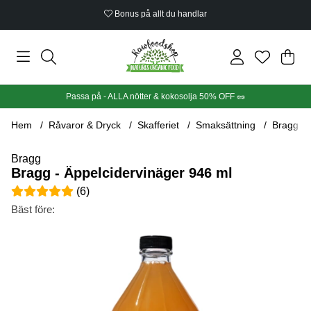
Bonus på allt du handlar
Din
Anta
.
Passa på - ALLA nötter & kokosolja 50% OFF 🥜
Hem
Råvaror & Dryck
Skafferiet
Smaksättning
Bragg - 
Bragg
Bragg - Äppelcidervinäger 946 ml
Medelbetyg 5 av 5 Antal betyg 6
(
6
)
Bäst före:
Produktbilder Bragg - Äppelcidervinäger 946 ml