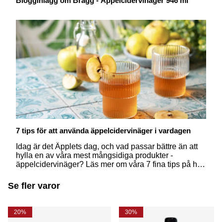
Blogginlägg om Bragg - Äppelcidervinäger 946 ml
7 tips för att använda äppelcidervinäger i vardagen
Idag är det Äpplets dag, och vad passar bättre än att
hylla en av våra mest mångsidiga produkter -
äppelcidervinäger? Läs mer om våra 7 fina tips på hur
du kan använda denna naturliga skatt i din vardag –
och kanske få in en ny rutin eller två?
Se fler varor
20%
30%