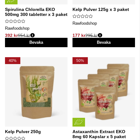
Spirulina Chlorella EKO
Kelp Pulver 125g x 3 paket
500mg 300 tabletter x 3 paket
Rawfoodshop
Rawfoodshop
392 kr
654 kr
177 kr
295 kr
Ordinarie pris:
Ordinarie pris:
Bevaka
Bevaka
40%
50%
Kelp Pulver 250g
Astaxanthin Extract EKO
8mg 60 Kapslar x 5 paket