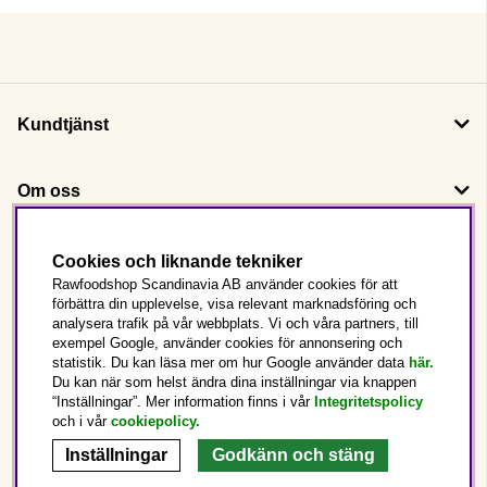
Kundtjänst
Om oss
Följ oss
Cookies och liknande tekniker
Rawfoodshop Scandinavia AB använder cookies för att
förbättra din upplevelse, visa relevant marknadsföring och
Det här är Rawfoodshop
analysera trafik på vår webbplats. Vi och våra partners, till
exempel Google, använder cookies för annonsering och
statistik. Du kan läsa mer om hur Google använder data
här.
Sverige
Du kan när som helst ändra dina inställningar via knappen
“Inställningar”. Mer information finns i vår
Integritetspolicy
och i vår
cookiepolicy
.
Inställningar
Godkänn och stäng
Copyright © 2025 Rawfoodshop Scandinavia AB