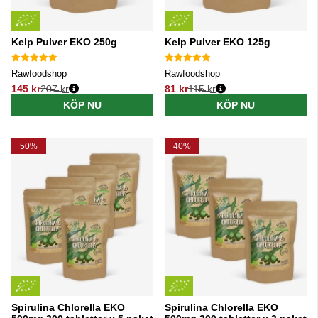
Kelp Pulver EKO 250g
Kelp Pulver EKO 125g
Rawfoodshop
Rawfoodshop
145 kr
207 kr
81 kr
115 kr
Ordinarie pris:
Ordinarie pris:
KÖP NU
KÖP NU
50%
40%
Spirulina Chlorella EKO
Spirulina Chlorella EKO