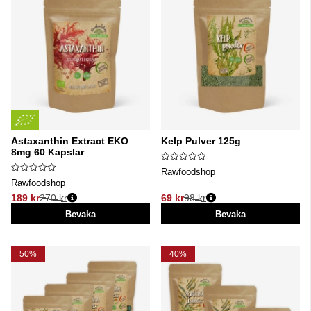
Astaxanthin Extract EKO
Kelp Pulver 125g
8mg 60 Kapslar
Rawfoodshop
Rawfoodshop
189 kr
270 kr
69 kr
98 kr
Ordinarie pris:
Ordinarie pris:
Bevaka
Bevaka
50%
40%