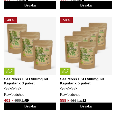
Ordinarie pris:
Ordinarie pris:
Bevaka
Bevaka
40%
50%
Sea Moss EKO 500mg 60
Sea Moss EKO 500mg 60
Kapslar x 3 paket
Kapslar x 5 paket
Rawfoodshop
Rawfoodshop
401 kr
669 kr
558 kr
1115 kr
Ordinarie pris:
Ordinarie pris:
Bevaka
Bevaka