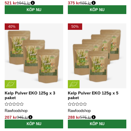
521 kr
1041 kr
375 kr
625 kr
Ordinarie pris:
Ordinarie pris:
KÖP NU
KÖP NU
40%
50%
Kelp Pulver EKO 125g x 3
Kelp Pulver EKO 125g x 5
paket
paket
Rawfoodshop
Rawfoodshop
207 kr
345 kr
288 kr
575 kr
Ordinarie pris:
Ordinarie pris:
KÖP NU
KÖP NU