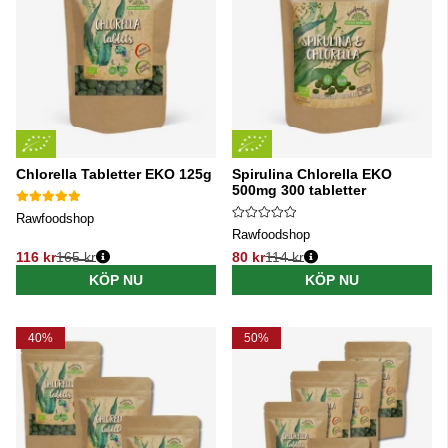
Chlorella Tabletter EKO 125g
Spirulina Chlorella EKO
500mg 300 tabletter
Rawfoodshop
Rawfoodshop
116 kr
165 kr
80 kr
114 kr
Ordinarie pris:
Ordinarie pris:
KÖP NU
KÖP NU
40%
50%