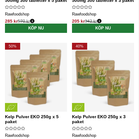
500mg 300 tabletter x 5 paket
500mg 300 tabletter x 3 paket
Rawfoodshop
Rawfoodshop
285 kr
570 kr
205 kr
342 kr
Ordinarie pris:
Ordinarie pris:
KÖP NU
KÖP NU
50%
40%
Kelp Pulver EKO 250g x 5
Kelp Pulver EKO 250g x 3
paket
paket
Rawfoodshop
Rawfoodshop