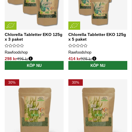
Chlorella Tabletter EKO 125g
Chlorella Tabletter EKO 125g
x 3 paket
x 5 paket
Rawfoodshop
Rawfoodshop
298 kr
496 kr
414 kr
828 kr
Ordinarie pris:
Ordinarie pris:
KÖP NU
KÖP NU
30%
30%