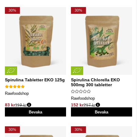
30%
30%
Spirulina Tabletter EKO 125g
Spirulina Chlorella EKO
500mg 300 tabletter
Rawfoodshop
Rawfoodshop
83 kr
119 kr
152 kr
217 kr
Ordinarie pris:
Ordinarie pris:
Bevaka
Bevaka
30%
30%