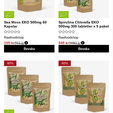
Sea Moss EKO 500mg 60
Spirulina Chlorella EKO
Kapslar
500mg 300 tabletter x 5 paket
Rawfoodshop
Rawfoodshop
155 kr
222 kr
545 kr
1090 kr
Ordinarie pris:
Ordinarie pris:
Bevaka
Bevaka
40%
40%