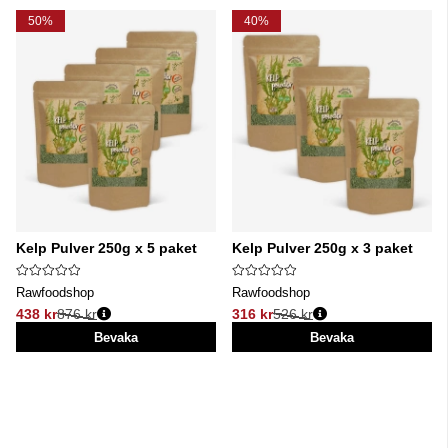
50%
40%
Kelp Pulver 250g x 5 paket
Kelp Pulver 250g x 3 paket
Rawfoodshop
Rawfoodshop
438 kr
876 kr
316 kr
526 kr
Ordinarie pris:
Ordinarie pris:
Bevaka
Bevaka