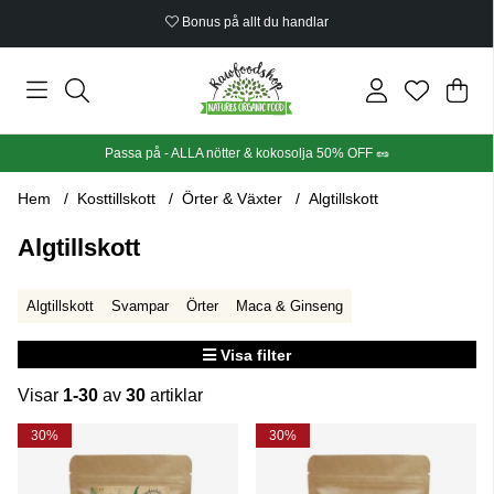
Ekologiskt certifierat
Din
Anta
.
Passa på - ALLA nötter & kokosolja 50% OFF 🥜
Hem
Kosttillskott
Örter & Växter
Algtillskott
Algtillskott
Algtillskott
Svampar
Örter
Maca & Ginseng
Visa filter
Visar
1-30
av
30
artiklar
Produkter
30%
30%