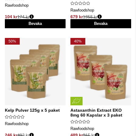
Rawfoodshop
Rawfoodshop
104 kr
174 kr
679 kr
1358 kr
Ordinarie pris:
Ordinarie pris:
Bevaka
Bevaka
50%
40%
Kelp Pulver 125g x 5 paket
Astaxanthin Extract EKO
8mg 60 Kapslar x 3 paket
Rawfoodshop
Rawfoodshop
246 kr
492 kr
489 kr
815 kr