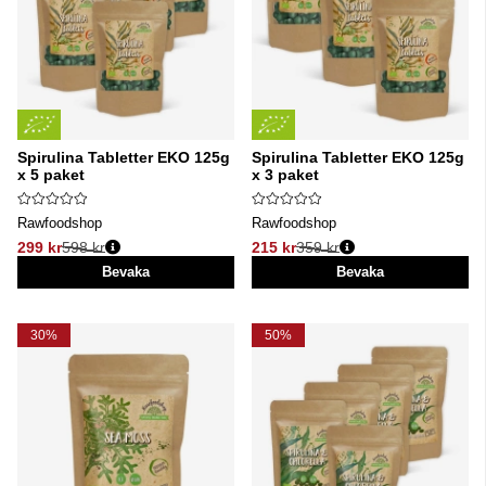
Spirulina Tabletter EKO 125g
Spirulina Tabletter EKO 125g
x 5 paket
x 3 paket
Rawfoodshop
Rawfoodshop
299 kr
598 kr
215 kr
359 kr
Ordinarie pris:
Ordinarie pris:
Bevaka
Bevaka
30%
50%