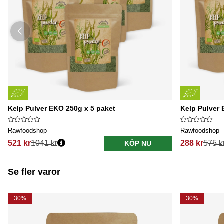
Kelp Pulver EKO 250g x 5 paket
Kelp Pulver 
Rawfoodshop
Rawfoodshop
521 kr
1041 kr
288 kr
575 k
KÖP NU
Se fler varor
30%
30%