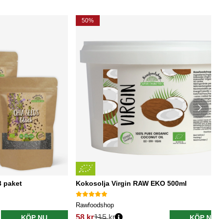
50%
3 paket
Kokosolja Virgin RAW EKO 500ml
Rawfoodshop
58 kr
115 kr
KÖP NU
KÖP NU