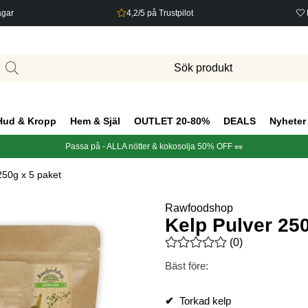
agar
4,2/5 på Trustpilot
Hud & Kropp
Hem & Själ
OUTLET 20-80%
DEALS
Nyheter
Passa på - ALLA nötter & kokosolja 50% OFF 🥜
250g x 5 paket
Rawfoodshop
Kelp Pulver 250
Medelbetyg 0 av 5 Antal bety
(
0
)
Bäst före:
✔
Torkad kelp