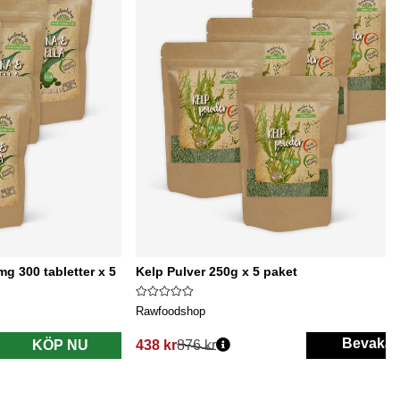
g 300 tabletter x 5
Kelp Pulver 250g x 5 paket
Rawfoodshop
Bevaka
KÖP NU
438 kr
876 kr
Ordinarie pris: