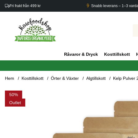
Fri frakt från 499 kr
Snabb leverans – 1–3 vard
Råvaror & Dryck
Kosttillskott
Hem
Kosttillskott
Örter & Växter
Algtillskott
Kelp Pulver 
Produktbilder Kelp Pulver 250g x 5 paket
50
Outlet