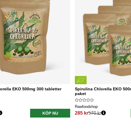
lorella EKO 500mg 300 tabletter
Spirulina Chlorella EKO 500m
paket
Rawfoodshop
285 kr
570 kr
KÖP NU
s:
Ordinarie pris: