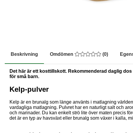
Beskrivning
Omdömen
(
0
)
Egen
Det här är ett kosttillskott. Rekommenderad daglig dos b
för små barn.
Kelp-pulver
Kelp är en brunalg som länge använts i matlagning världen ö
vardagliga matlagning. Pulvret har en naturligt salt och aro
och marinader. Du kan enkelt strö lite över maten precis före
det är en typ av havsväxt eller brunalg som växer i kalla, m