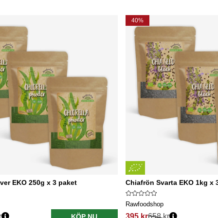
40%
lver EKO 250g x 3 paket
Chiafrön Svarta EKO 1kg x 
Rawfoodshop
r
395 kr
658 kr
KÖP NU