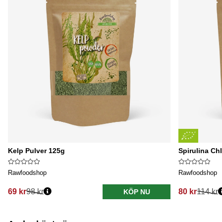
Kelp Pulver 125g
Spirulina Ch
Rawfoodshop
Rawfoodshop
69 kr
98 kr
80 kr
114 kr
KÖP NU
Ordinarie pris:
Ordinarie pri