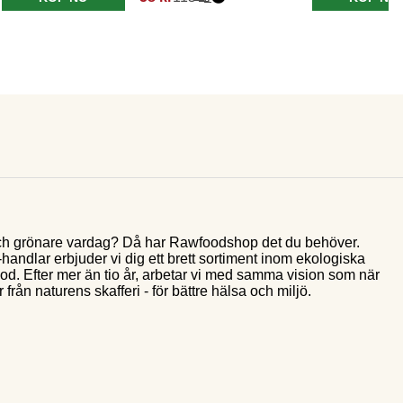
e och grönare vardag? Då har Rawfoodshop det du behöver.
andlar erbjuder vi dig ett brett sortiment inom ekologiska
food. Efter mer än tio år, arbetar vi med samma vision som när
 från naturens skafferi - för bättre hälsa och miljö.