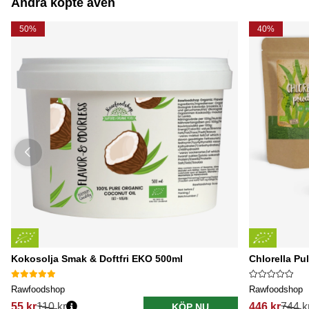
Andra köpte även
50%
40%
Kokosolja Smak & Doftfri EKO 500ml
Chlorella Pu
Rawfoodshop
Rawfoodshop
55 kr
110 kr
446 kr
744 k
KÖP NU