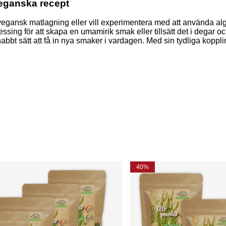
veganska recept
 vegansk matlagning eller vill experimentera med att använda alge
ressing för att skapa en umamirik smak eller tillsätt det i degar o
snabbt sätt att få in nya smaker i vardagen. Med sin tydliga koppling
40%