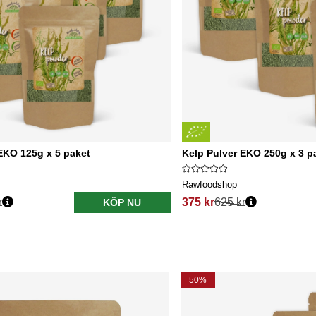
EKO 125g x 5 paket
Kelp Pulver EKO 250g x 3 p
Rawfoodshop
r
375 kr
625 kr
KÖP NU
50%