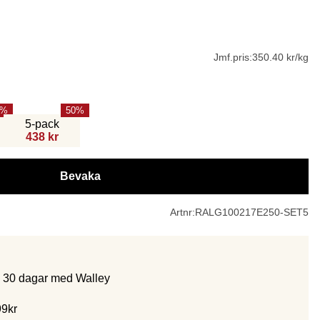
Jmf.pris:
350.40 kr/kg
50
5-pack
438 kr
Bevaka
Artnr:
RALG100217E250-SET5
m 30 dagar med Walley
99kr