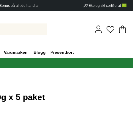
Bonus på allt du handlar
Ekologiskt certifierat
Di
An
.
Varumärken
Blogg
Presentkort
g x 5 paket
g 0