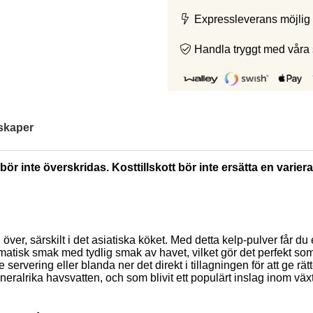
Expressleverans möjlig 
Handla tryggt med våra
skaper
ör inte överskridas. Kosttillskott bör inte ersätta en varie
ver, särskilt i det asiatiska köket. Med detta kelp-pulver får d
matisk smak med tydlig smak av havet, vilket gör det perfekt som 
 servering eller blanda ner det direkt i tillagningen för att ge 
ineralrika havsvatten, och som blivit ett populärt inslag inom v