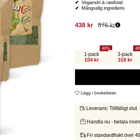
✔
Veganskt & rawfood
✔
Mångsidig ingrediens
438
kr
876
kr
40
40
1-pack
3-pack
104 kr
316 kr
Lägg i önskelistan
Tillfälligt slut
Leverans:
Handla nu - betala ino
Fri standardfrakt över 4