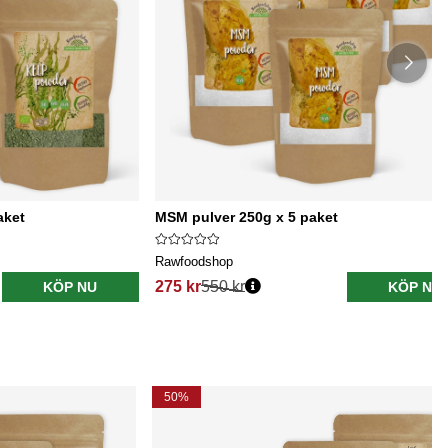
aket
MSM pulver 250g x 5 paket
Rawfoodshop
275 kr
550 kr
KÖP NU
KÖP NU
50%