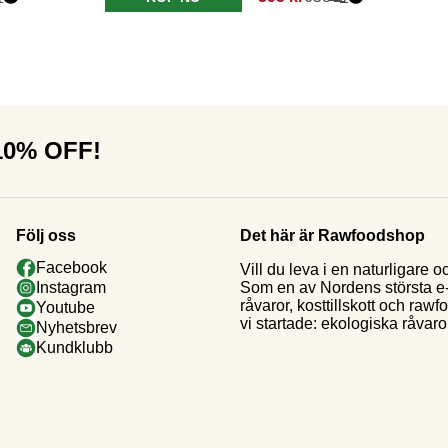
 10% OFF!
Följ oss
Det här är Rawfoodshop
Facebook
Vill du leva i en naturligar
Som en av Nordens största e-h
Instagram
råvaror, kosttillskott och raw
Youtube
vi startade: ekologiska råvaror
Nyhetsbrev
Kundklubb