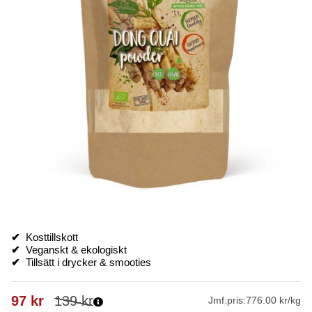
✔
Kosttillskott
✔
Veganskt & ekologiskt
✔
Tillsätt i drycker & smooties
97
kr
139
kr
Jmf.pris:
776.00 kr/kg