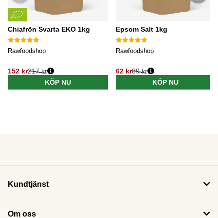
Chiafrön Svarta EKO 1kg
Epsom Salt 1kg
Rawfoodshop
Rawfoodshop
152 kr
217 kr
62 kr
89 kr
KÖP NU
KÖP NU
Kundtjänst
Om oss