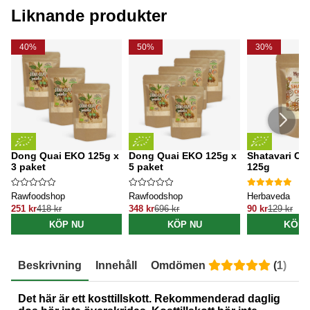
Liknande produkter
40%
50%
30%
Dong Quai EKO 125g x
Dong Quai EKO 125g x
Shatavari Ch
3 paket
5 paket
125g
Rawfoodshop
Rawfoodshop
Herbaveda
251 kr
418 kr
348 kr
696 kr
90 kr
129 kr
KÖP 
KÖP NU
KÖP NU
Beskrivning
Innehåll
Omdömen
(
1
)
E
Det här är ett kosttillskott. Rekommenderad daglig