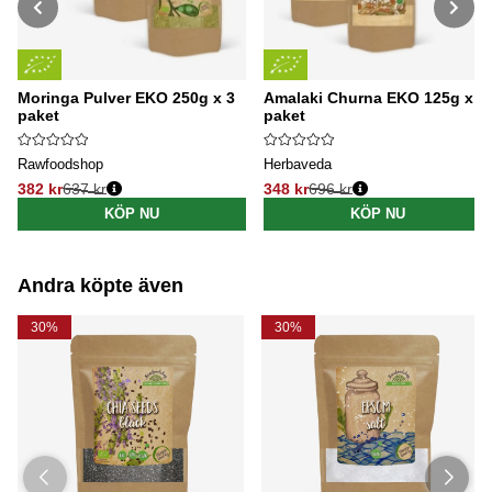
Moringa Pulver EKO 250g x 3
Amalaki Churna EKO 125g x 5
paket
paket
Rawfoodshop
Herbaveda
382 kr
637 kr
348 kr
696 kr
Ordinarie pris:
Ordinarie pris:
KÖP NU
KÖP NU
Andra köpte även
30%
30%