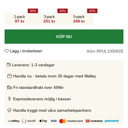
30
40
50
1-pack
3-pack
5-pack
97 kr
251 kr
348 kr
KÖP NU
Lägg i önskelistan
Artnr:
RPUL100082E
Leverans:
1-3 vardagar
Handla nu - betala inom 30 dagar med Walley
Fri standardfrakt över 499kr
Expressleverans möjlig i kassan
Handla tryggt med våra samarbetspartners