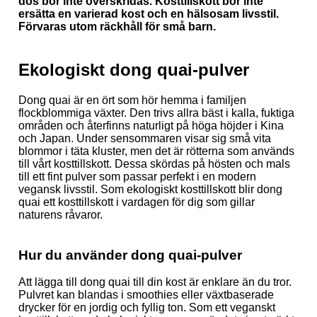
dos bör inte överskridas. Kosttillskott bör inte
ersätta en varierad kost och en hälsosam livsstil.
Förvaras utom räckhåll för små barn.
Ekologiskt dong quai-pulver
Dong quai är en ört som hör hemma i familjen
flockblommiga växter. Den trivs allra bäst i kalla, fuktiga
områden och återfinns naturligt på höga höjder i Kina
och Japan. Under sensommaren visar sig små vita
blommor i täta kluster, men det är rötterna som används
till vårt kosttillskott. Dessa skördas på hösten och mals
till ett fint pulver som passar perfekt i en modern
vegansk livsstil. Som ekologiskt kosttillskott blir dong
quai ett kosttillskott i vardagen för dig som gillar
naturens råvaror.
Hur du använder dong quai-pulver
Att lägga till dong quai till din kost är enklare än du tror.
Pulvret kan blandas i smoothies eller växtbaserade
drycker för en jordig och fyllig ton. Som ett veganskt