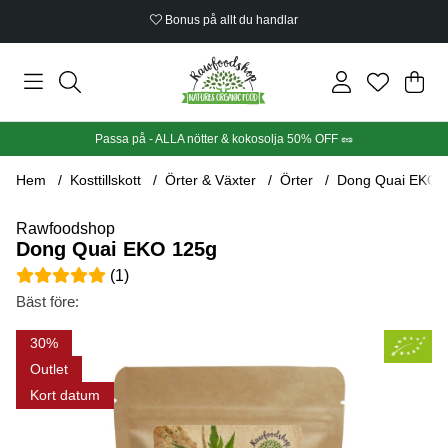
Bonus på allt du handlar
Din
Anta
.
Passa på - ALLA nötter & kokosolja 50% OFF 🥜
Hem
Kosttillskott
Örter & Växter
Örter
Dong Quai EKO 
Rawfoodshop
Dong Quai EKO 125g
Medelbetyg 5 av 5 Antal betyg 1
(
1
)
Bäst före:
Produktbilder Dong Quai EKO 125g
30
Outlet
Kort datum