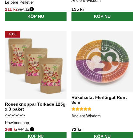
Ancient Wisdom
Le père Pelletier
211 kr
264 kr
155 kr
Ordinarie pris:
KÖP NU
KÖP NU
40%
Rökelsefat Flerfärgat Runt
8cm
Rosenknoppar Torkade 125g
x 3 paket
Ancient Wisdom
Rawfoodshop
266 kr
444 kr
72 kr
Ordinarie pris:
KÖP NU
KÖP NU