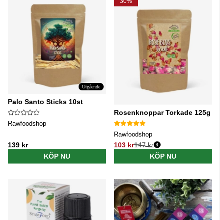
30%
Utgående
Palo Santo Sticks 10st
Rosenknoppar Torkade 125g
Rawfoodshop
Rawfoodshop
139 kr
103 kr
147 kr
Ordinarie pris:
KÖP NU
KÖP NU