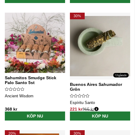
30%
Utgående
Sahumitos Smudge Stick
Palo Santo 5st
Buenos Aires Sahumador
Grön
Ancient Wisdom
Espíritu Santo
368 kr
221 kr
315 kr
Ordinarie pris:
KÖP NU
KÖP NU
20%
30%