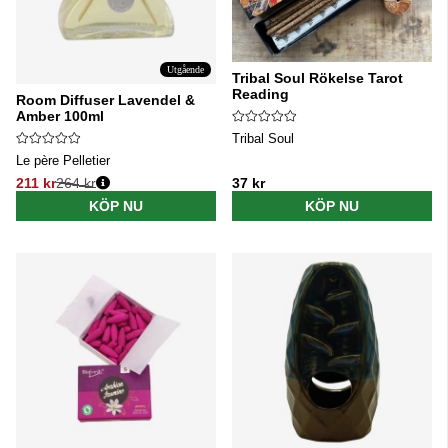
Utgående
Tribal Soul Rökelse Tarot
Reading
Room Diffuser Lavendel &
Amber 100ml
Tribal Soul
Le père Pelletier
211 kr
264 kr
37 kr
Ordinarie pris:
KÖP NU
KÖP NU