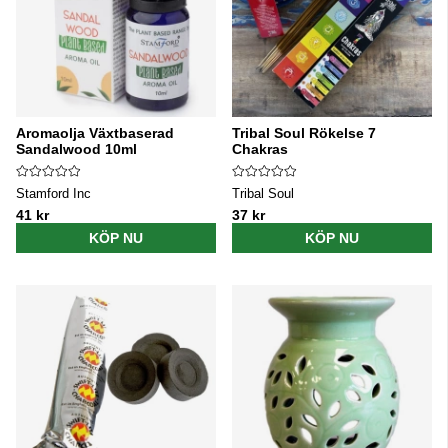
Aromaolja Växtbaserad
Tribal Soul Rökelse 7
Sandalwood 10ml
Chakras
Stamford Inc
Tribal Soul
41 kr
37 kr
KÖP NU
KÖP NU