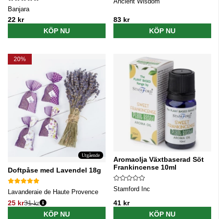
Ancient Wisdom
Banjara
22 kr
83 kr
KÖP NU
KÖP NU
20%
Utgående
Aromaolja Växtbaserad Söt
Frankincense 10ml
Doftpåse med Lavendel 18g
Stamford Inc
Lavanderaie de Haute Provence
25 kr
31 kr
41 kr
Ordinarie pris:
KÖP NU
KÖP NU