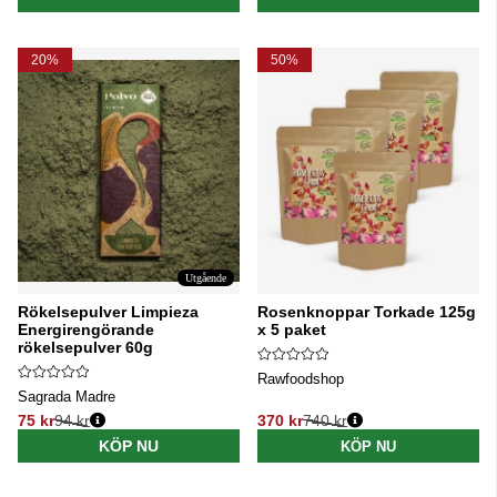
20%
50%
Utgående
Rökelsepulver Limpieza
Rosenknoppar Torkade 125g
Energirengörande
x 5 paket
rökelsepulver 60g
Rawfoodshop
Sagrada Madre
75 kr
94 kr
370 kr
740 kr
Ordinarie pris:
Ordinarie pris:
KÖP NU
KÖP NU