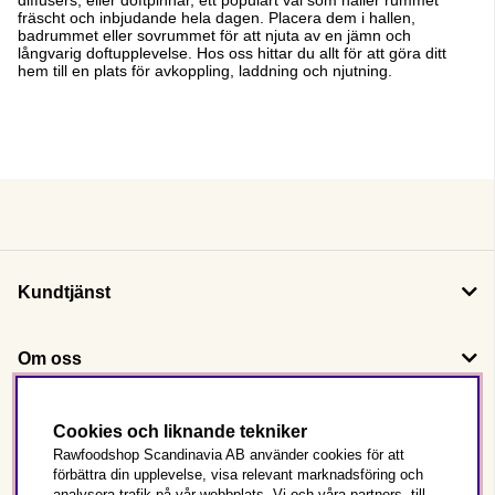
fräscht och inbjudande hela dagen. Placera dem i hallen,
badrummet eller sovrummet för att njuta av en jämn och
långvarig doftupplevelse. Hos oss hittar du allt för att göra ditt
hem till en plats för avkoppling, laddning och njutning.
Kundtjänst
Om oss
Följ oss
Cookies och liknande tekniker
Rawfoodshop Scandinavia AB använder cookies för att
förbättra din upplevelse, visa relevant marknadsföring och
Det här är Rawfoodshop
analysera trafik på vår webbplats. Vi och våra partners, till