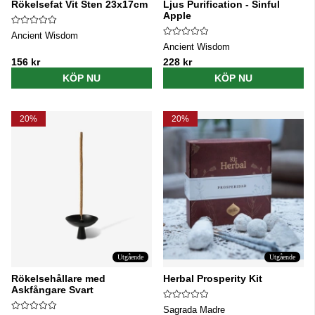
Rökelsefat Vit Sten 23x17cm
Ljus Purification - Sinful
Apple
Ancient Wisdom
Ancient Wisdom
156 kr
228 kr
KÖP NU
KÖP NU
20%
20%
Utgående
Utgående
Rökelsehållare med
Herbal Prosperity Kit
Askfångare Svart
Sagrada Madre