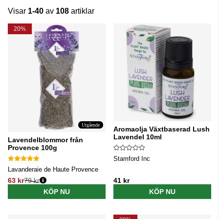
Visar
1-40
av
108
artiklar
Produkter
20%
Utgående
Aromaolja Växtbaserad Lush
Lavendel 10ml
Lavendelblommor från
Provence 100g
Stamford Inc
Lavanderaie de Haute Provence
63 kr
79 kr
41 kr
Ordinarie pris:
KÖP NU
KÖP NU