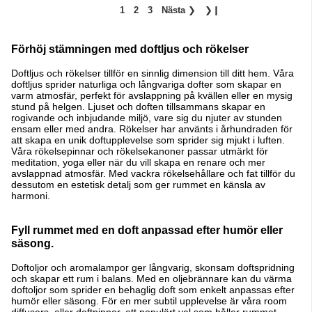
1
2
3
Nästa
❯
❯❙
Förhöj stämningen med doftljus och rökelser
Doftljus och rökelser tillför en sinnlig dimension till ditt hem. Våra
doftljus sprider naturliga och långvariga dofter som skapar en
varm atmosfär, perfekt för avslappning på kvällen eller en mysig
stund på helgen. Ljuset och doften tillsammans skapar en
rogivande och inbjudande miljö, vare sig du njuter av stunden
ensam eller med andra.
Rökelser har använts i århundraden för
att skapa en unik doftupplevelse som sprider sig mjukt i luften.
Våra rökelsepinnar och rökelsekanoner passar utmärkt för
meditation, yoga eller när du vill skapa en renare och mer
avslappnad atmosfär. Med vackra rökelsehållare och fat tillför du
dessutom en estetisk detalj som ger rummet en känsla av
harmoni.
Fyll rummet med en doft anpassad efter humör eller
säsong.
Doftoljor och aromalampor ger långvarig, skonsam doftspridning
och skapar ett rum i balans. Med en oljebrännare kan du värma
doftoljor som sprider en behaglig doft som enkelt anpassas efter
humör eller säsong. För en mer subtil upplevelse är våra room
diffusers, eller doftpinnar, ett populärt val som håller rummet