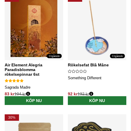
Utgående
Utgående
Air Element Alegria
Rökelsefat Blå Måne
Paradisblomma
rökelsepinnar 6st
Something Different
Sagrada Madre
83 kr
104 kr
92 kr
132 kr
Ordinarie pris:
Ordinarie pris:
KÖP NU
KÖP NU
30%