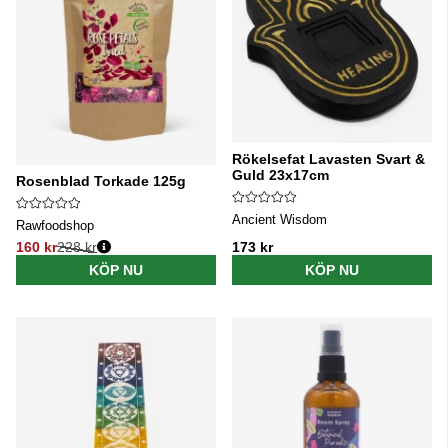
Rökelsefat Lavasten Svart &
Guld 23x17cm
Rosenblad Torkade 125g
Ancient Wisdom
Rawfoodshop
160 kr
228 kr
173 kr
Ordinarie pris:
KÖP NU
KÖP NU