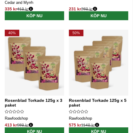
Cedar and Myrrh
335 kr
419 kr
231 kr
289 kr
Ordinarie pris:
Ordinarie pris:
KÖP NU
KÖP NU
40%
50%
Rosenblad Torkade 125g x 3
Rosenblad Torkade 125g x 5
paket
paket
Rawfoodshop
Rawfoodshop
413 kr
689 kr
575 kr
1149 kr
Ordinarie pris:
Ordinarie pris:
KÖP NU
KÖP NU