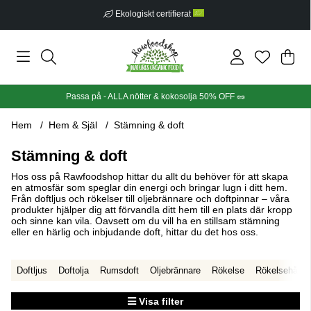
Fri frakt från 499 kr
Din
Anta
.
Passa på - ALLA nötter & kokosolja 50% OFF 🥜
Hem
Hem & Själ
Stämning & doft
Stämning & doft
Hos oss på Rawfoodshop hittar du allt du behöver för att skapa
en atmosfär som speglar din energi och bringar lugn i ditt hem.
Från doftljus och rökelser till oljebrännare och doftpinnar – våra
produkter hjälper dig att förvandla ditt hem till en plats där kropp
och sinne kan vila. Oavsett om du vill ha en stillsam stämning
eller en härlig och inbjudande doft, hittar du det hos oss.
Doftljus
Doftolja
Rumsdoft
Oljebrännare
Rökelse
Rökelsehållar
Visa filter