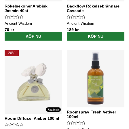
Rökelsekoner Arabisk
Backflow Rökelsebrännare
Jasmin 40st
Cascade
Ancient Wisdom
Ancient Wisdom
70 kr
189 kr
KÖP NU
KÖP NU
20%
Utgående
Roomspray Fresh Vetiver
100ml
Room Diffuser Amber 100ml