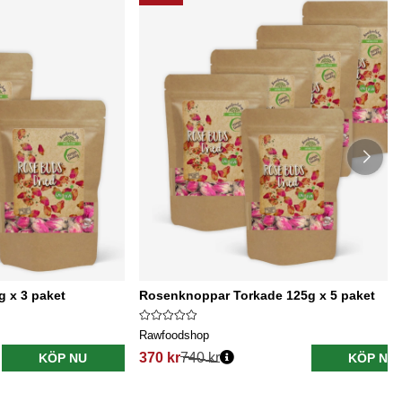
 x 3 paket
Rosenknoppar Torkade 125g x 5 paket
Rawfoodshop
370 kr
740 kr
KÖP NU
KÖP NU