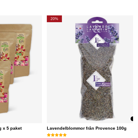
20%
Utg
 x 5 paket
Lavendelblommor från Provence 100g