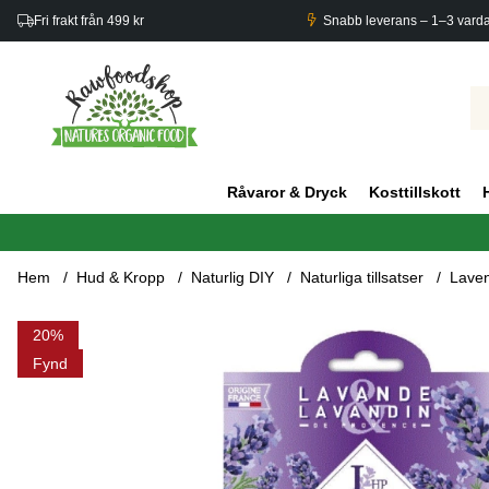
Fri frakt från 499 kr
Snabb leverans – 1–3 vard
Råvaror & Dryck
Kosttillskott
Hem
Hud & Kropp
Naturlig DIY
Naturliga tillsatser
Laven
Produktbilder Lavendelblommor från Provence 100g
20
Fynd