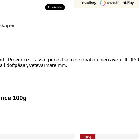
Utgående
skaper
d i Provence. Passar perfekt som dekoration men även till DI
a i doftpåsar, vetevärmare mm.
ence 100g
40%