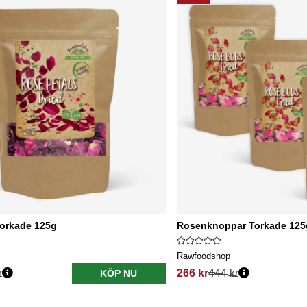
orkade 125g
Rosenknoppar Torkade 125g
Rawfoodshop
r
266 kr
444 kr
KÖP NU