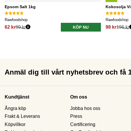
Epsom Salt 1kg
Kokosolja V
Rawfoodshop
Rawfoodshop
62 kr
89 kr
98 kr
196 kr
KÖP NU
Anmäl dig till vårt nyhetsbrev och få
Kundtjänst
Om oss
Ångra köp
Jobba hos oss
Frakt & Leverans
Press
Köpvillkor
Certificering