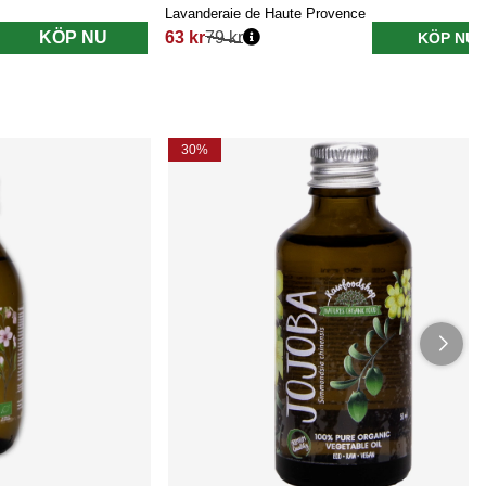
Lavanderaie de Haute Provence
KÖP NU
63 kr
79 kr
KÖP NU
Ordinarie pris:
30%