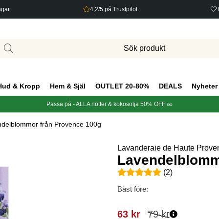
agar
4,2/5 på Trustpilot
Hud & Kropp
Hem & Själ
OUTLET 20-80%
DEALS
Nyheter
Passa på - ALLA nötter & kokosolja 50% OFF 🥜
delblommor från Provence 100g
Lavanderaie de Haute Prove
Lavendelblomm
Medelbetyg 5 av 5 Antal bety
(
2
)
Bäst före:
63
kr
79
kr