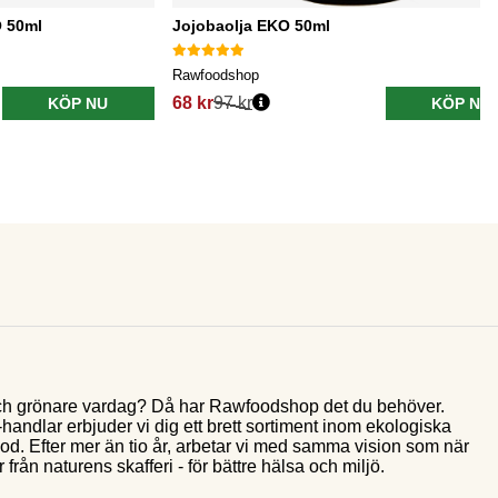
O 50ml
Jojobaolja EKO 50ml
Rawfoodshop
68 kr
97 kr
KÖP NU
KÖP NU
e och grönare vardag? Då har Rawfoodshop det du behöver.
andlar erbjuder vi dig ett brett sortiment inom ekologiska
food. Efter mer än tio år, arbetar vi med samma vision som när
 från naturens skafferi - för bättre hälsa och miljö.