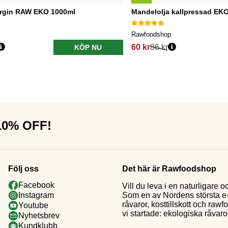
irgin RAW EKO 1000ml
Mandelolja kallpressad EK
Rawfoodshop
60 kr
86 kr
KÖP NU
 10% OFF!
Följ oss
Det här är Rawfoodshop
Facebook
Vill du leva i en naturligar
Som en av Nordens största e-h
Instagram
råvaror, kosttillskott och raw
Youtube
vi startade: ekologiska råvaror
Nyhetsbrev
Kundklubb