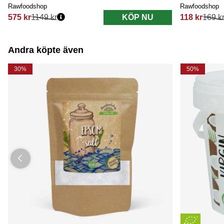
Rawfoodshop
Rawfoodshop
575 kr
1149 kr
KÖP NU
118 kr
169 k
Ordinarie pris:
Ordinarie pri
Andra köpte även
30%
50%