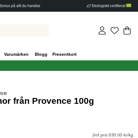
Bonus på allt du handlar
Ekologiskt certifierat
Di
An
.
Varumärken
Blogg
Presentkort
nce
or från Provence 100g
g 2
Jmf.pris:
630.00 kr/kg