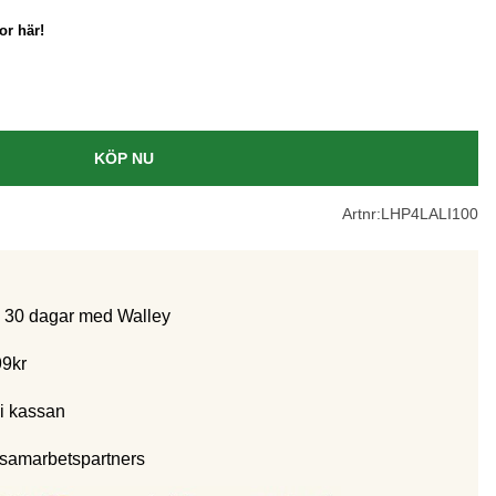
or här!
KÖP NU
Artnr:
LHP4LALI100
m 30 dagar med Walley
99kr
i kassan
 samarbetspartners