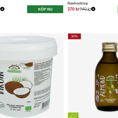
Rawfoodshop
r
370 kr
740 kr
KÖP NU
s:
Ordinarie pris:
30%