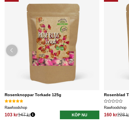
Rosenknoppar Torkade 125g
Rosenblad T
Rawfoodshop
Rawfoodshop
103 kr
147 kr
160 kr
228 k
KÖP NU