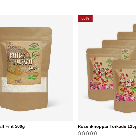
50%
alt Fint 500g
Rosenknoppar Torkade 125g