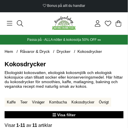
Bonus på allt du handlar
Din
Anta
.
Passa på - ALLA nötter & kokosolja 50% OFF 🥜
Hem
Råvaror & Dryck
Drycker
Kokosdrycker
Kokosdrycker
Ekologiskt kokosvatten, ekologisk kokosmjölk och ekologisk
kokosjuice utan tillsatt socker eller konserveringsmedel. Här hittar
du kokosdrycker för smoothies, kaffe, matlagning, bakning och
veganska recept med naturlig smak av kokos.
Kaffe
Teer
Vinäger
Kombucha
Kokosdrycker
Övrigt
Visa filter
Visar
1-11
av
11
artiklar