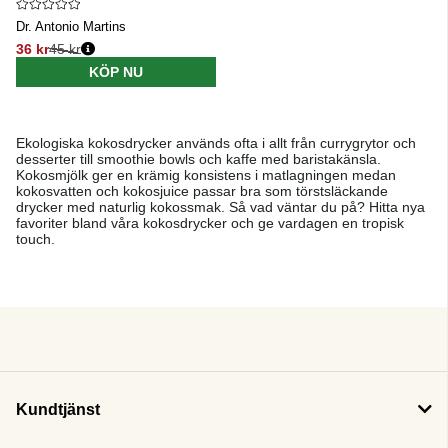
Dr. Antonio Martins
36 kr
45 kr
Ordinarie pris:
KÖP NU
Ekologiska kokosdrycker används ofta i allt från currygrytor och
desserter till smoothie bowls och kaffe med baristakänsla.
Kokosmjölk ger en krämig konsistens i matlagningen medan
kokosvatten och kokosjuice passar bra som törstsläckande
drycker med naturlig kokossmak. Så vad väntar du på? Hitta nya
favoriter bland våra kokosdrycker och ge vardagen en tropisk
touch.
Kundtjänst