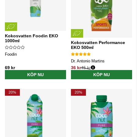
Kokosvatten Foodin EKO
1000ml
Kokosvatten Performance
EKO 500ml
Foodin
Dr. Antonio Martins
69 kr
36 kr
45 kr
Ordinarie pris:
KÖP NU
KÖP NU
20%
20%