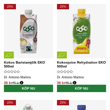
Produkter
20%
20%
Kokos Baristamjölk EKO
Kokosjuice Rehydration EKO
500ml
500ml
Dr. Antonio Martins
Dr. Antonio Martins
36 kr
45 kr
36 kr
45 kr
Ordinarie pris:
Ordinarie pris:
KÖP NU
KÖP NU
20%
20%