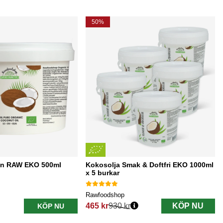
50%
gin RAW EKO 500ml
Kokosolja Smak & Doftfri EKO 1000ml
x 5 burkar
Rawfoodshop
465 kr
930 kr
KÖP NU
KÖP NU
Ordinarie pris: