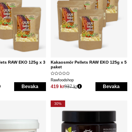
lets RAW EKO 125g x 3
Kakaosmör Pellets RAW EKO 125g x 5
paket
Rawfoodshop
Bevaka
419 kr
837 kr
Bevaka
Ordinarie pris:
30%