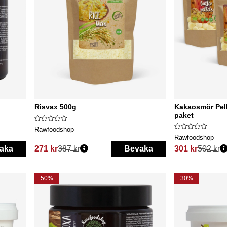
Risvax 500g
Kakaosmör Pel
paket
Rawfoodshop
Rawfoodshop
aka
271 kr
387 kr
Bevaka
301 kr
502 kr
Ordinarie pris:
Ordinarie pris:
50%
30%