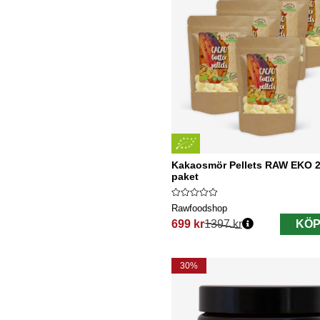
Kakaosmör Pellets RAW EKO 2
paket
Rawfoodshop
699 kr
1397 kr
KÖP
Ordinarie pris:
30%