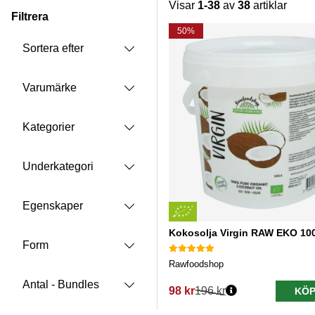
Visar
1-38
av
38
artiklar
Filtrera
Produkter
50%
Sortera efter
Varumärke
Kategorier
Underkategori
Egenskaper
Kokosolja Virgin RAW EKO 10
Form
Rawfoodshop
Antal - Bundles
98 kr
196 kr
KÖP
Ordinarie pris: