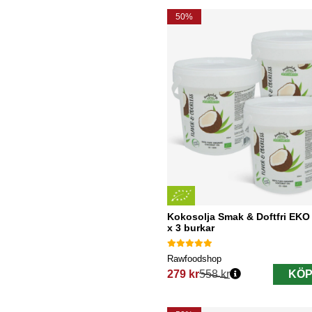
50%
Kokosolja Smak & Doftfri EKO
x 3 burkar
Rawfoodshop
279 kr
558 kr
KÖP
Ordinarie pris: