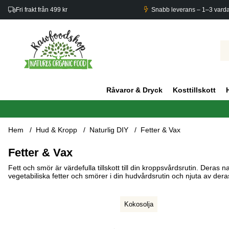
Fri frakt från 499 kr
Snabb leverans – 1–3 vard
Råvaror & Dryck
Kosttillskott
Hem
Hud & Kropp
Naturlig DIY
Fetter & Vax
Fetter & Vax
Fett och smör är värdefulla tillskott till din kroppsvårdsrutin. Deras n
vegetabiliska fetter och smörer i din hudvårdsrutin och njuta av dera
Kokosolja