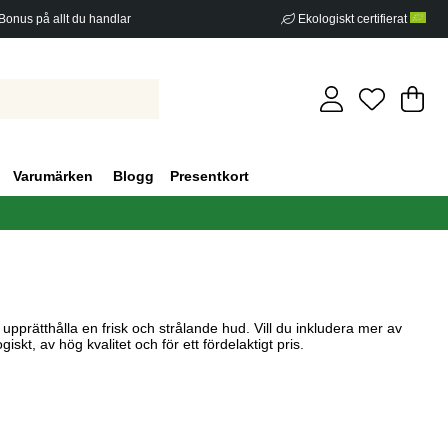
Bonus på allt du handlar
Ekologiskt certifierat
Di
An
.
Varumärken
Blogg
Presentkort
tt upprätthålla en frisk och strålande hud. Vill du inkludera mer av
kt, av hög kvalitet och för ett fördelaktigt pris.