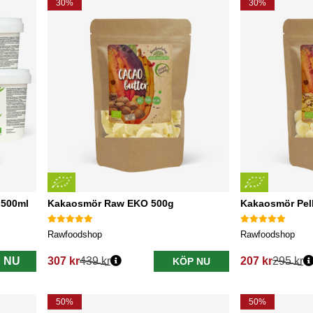
30%
30%
 500ml
Kakaosmör Raw EKO 500g
Kakaosmör Pel
Rawfoodshop
Rawfoodshop
 NU
307 kr
439 kr
207 kr
295 kr
KÖP NU
Ordinarie pris:
Ordinarie pris:
50%
50%