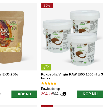
50%
w EKO 250g
Kokosolja Virgin RAW EKO 1000ml x 3
burkar
Rawfoodshop
294 kr
588 kr
KÖP NU
KÖP NU
Ordinarie pris: