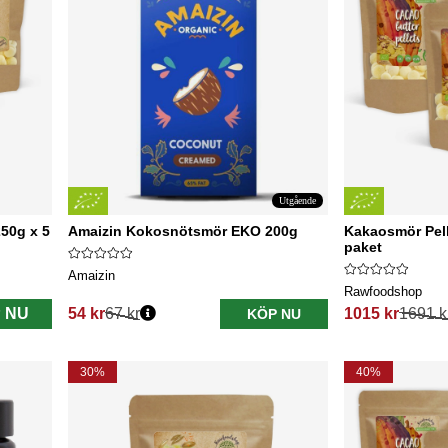
Utgående
50g x 5
Amaizin Kokosnötsmör EKO 200g
Kakaosmör Pel
paket
Amaizin
Rawfoodshop
 NU
54 kr
67 kr
1015 kr
1691 k
KÖP NU
Ordinarie pris:
Ordinarie pris:
30%
40%