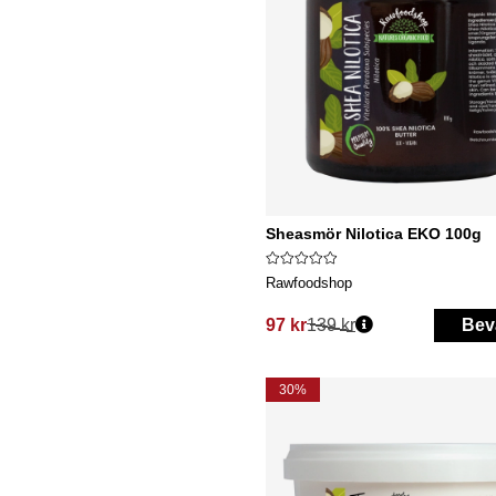
Sheasmör Nilotica EKO 100g
Rawfoodshop
97 kr
139 kr
Bev
Ordinarie pris:
30%