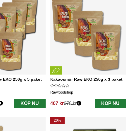
 EKO 250g x 5 paket
Kakaosmör Raw EKO 250g x 3 paket
Rawfoodshop
KÖP NU
407 kr
678 kr
KÖP NU
Ordinarie pris:
20%