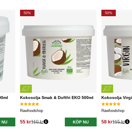
50%
50%
00ml
Kokosolja Smak & Doftfri EKO 500ml
Kokosolja Vir
Rawfoodshop
Rawfoodshop
55 kr
110 kr
58 kr
115 kr
 NU
KÖP NU
Ordinarie pris:
Ordinarie pris: