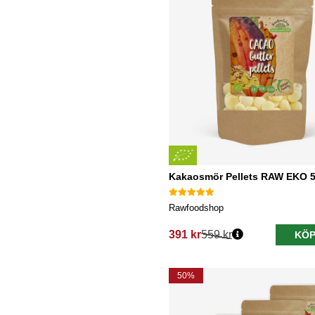
Kakaosmör Pellets RAW EKO 
Rawfoodshop
391 kr
559 kr
KÖP
Ordinarie pris:
50%