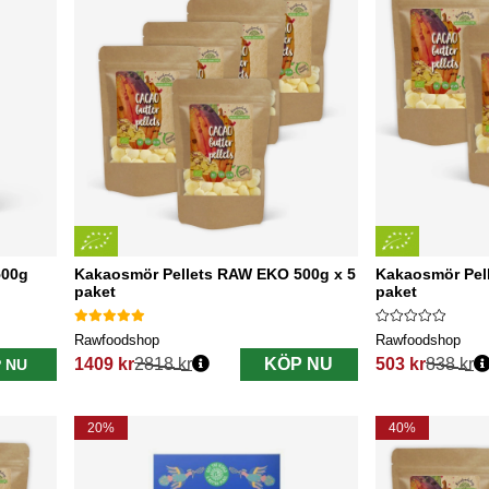
500g
Kakaosmör Pellets RAW EKO 500g x 5
Kakaosmör Pel
paket
paket
Rawfoodshop
Rawfoodshop
1409 kr
2818 kr
KÖP NU
503 kr
838 kr
 NU
Ordinarie pris:
Ordinarie pris:
20%
40%