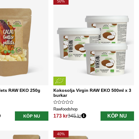
50%
lets RAW EKO 250g
Kokosolja Virgin RAW EKO 500ml x 3
burkar
Rawfoodshop
173 kr
345 kr
KÖP NU
KÖP NU
Ordinarie pris:
40%