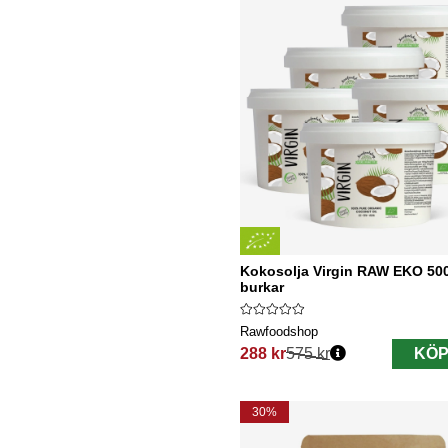
Kokosolja Virgin RAW EKO 500
burkar
Rawfoodshop
288 kr
575 kr
KÖP
Ordinarie pris:
30%