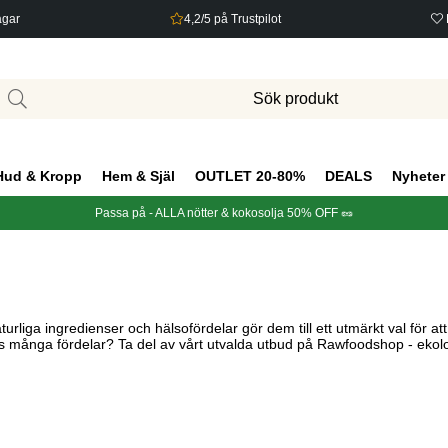
agar
4,2/5 på Trustpilot
Hud & Kropp
Hem & Själ
OUTLET 20-80%
DEALS
Nyheter
Passa på - ALLA nötter & kokosolja 50% OFF 🥜
aturliga ingredienser och hälsofördelar gör dem till ett utmärkt val för a
s många fördelar? Ta del av vårt utvalda utbud på Rawfoodshop - ekologis