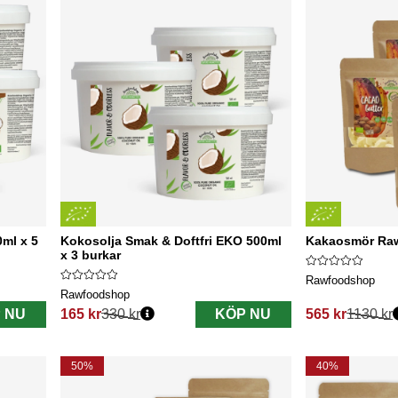
ml x 5
Kokosolja Smak & Doftfri EKO 500ml
Kakaosmör Raw
x 3 burkar
Rawfoodshop
Rawfoodshop
 NU
165 kr
330 kr
KÖP NU
565 kr
1130 kr
Ordinarie pris:
Ordinarie pris:
50%
40%