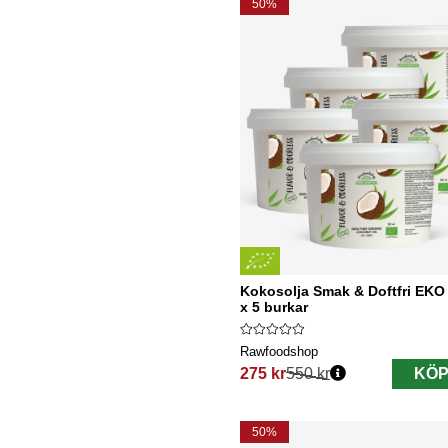
50%
Kokosolja Smak & Doftfri EKO
x 5 burkar
Rawfoodshop
275 kr
550 kr
KÖP
Ordinarie pris:
50%