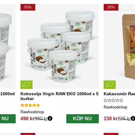
50%
30%
 1000ml
Kokosolja Virgin RAW EKO 1000ml x 5
Kakaosmör Ra
burkar
Rawfoodshop
Rawfoodshop
 NU
490 kr
980 kr
KÖP NU
158 kr
226 kr
Ordinarie pris:
Ordinarie pris: