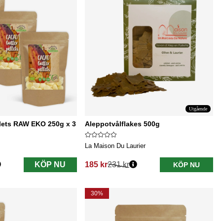
Utgående
lets RAW EKO 250g x 3
Aleppotvålflakes 500g
La Maison Du Laurier
KÖP NU
185 kr
231 kr
KÖP NU
Ordinarie pris:
30%