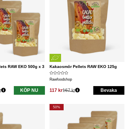
lets RAW EKO 500g x 3
Kakaosmör Pellets RAW EKO 125g
Rawfoodshop
r
KÖP NU
117 kr
167 kr
Bevaka
Ordinarie pris:
50%