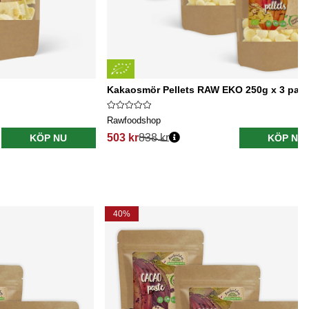
Kakaosmör Pellets RAW EKO 250g x 3 pake
Rawfoodshop
503 kr
838 kr
KÖP NU
KÖP NU
40%