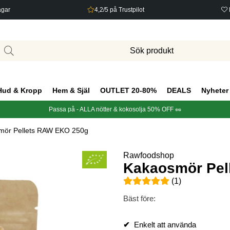
agar
4,2/5 på Trustpilot
Hud & Kropp
Hem & Själ
OUTLET 20-80%
DEALS
Nyheter
Passa på - ALLA nötter & kokosolja 50% OFF 🥜
mör Pellets RAW EKO 250g
Rawfoodshop
Kakaosmör Pel
Medelbetyg 5 av 5 Antal bety
(
1
)
Bäst före:
✔
Enkelt att använda