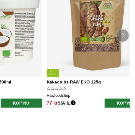
500ml
Kakaonibs RAW EKO 125g
Rawfoodshop
77 kr
110 kr
KÖP NU
KÖP NU