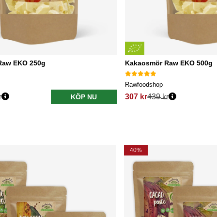
Raw EKO 250g
Kakaosmör Raw EKO 500g
Rawfoodshop
r
307 kr
439 kr
KÖP NU
40%