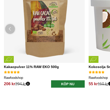
Kakaopulver 11% RAW EKO 500g
Kokosolja S
Rawfoodshop
Rawfoodshop
206 kr
294 kr
55 kr
110 kr
KÖP NU