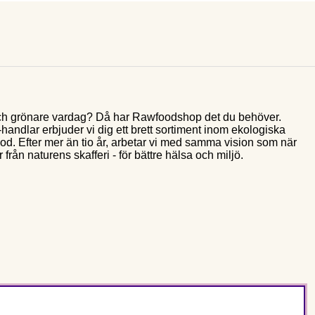
e och grönare vardag? Då har Rawfoodshop det du behöver.
andlar erbjuder vi dig ett brett sortiment inom ekologiska
food. Efter mer än tio år, arbetar vi med samma vision som när
 från naturens skafferi - för bättre hälsa och miljö.