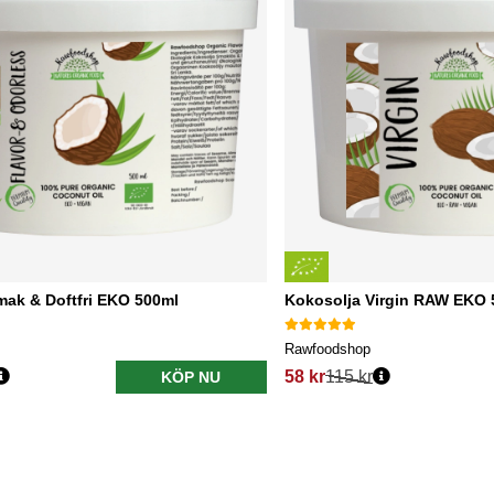
mak & Doftfri EKO 500ml
Kokosolja Virgin RAW EKO 
Rawfoodshop
58 kr
115 kr
KÖP NU