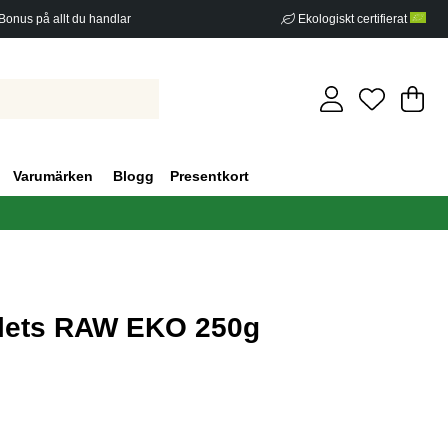
Bonus på allt du handlar
Ekologiskt certifierat
Di
An
.
Varumärken
Blogg
Presentkort
lets RAW EKO 250g
g 1