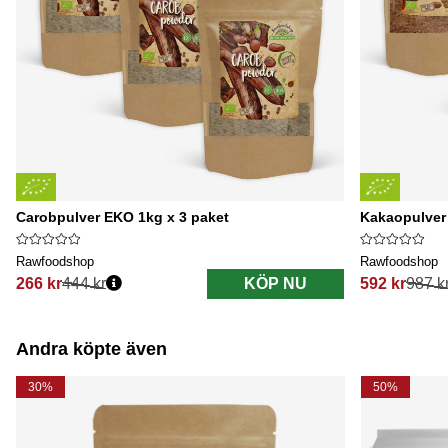
Carobpulver EKO 1kg x 3 paket
Kakaopulver
Rawfoodshop
Rawfoodshop
266 kr
444 kr
KÖP NU
592 kr
987 k
Ordinarie pris:
Ordinarie pri
Andra köpte även
30%
50%