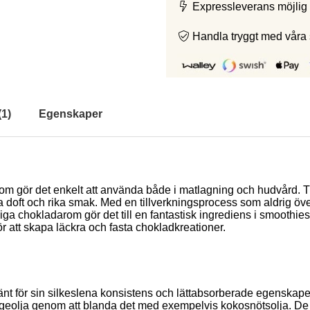
Expressleverans möjlig 
Handla tryggt med våra
(
1
)
Egenskaper
om gör det enkelt att använda både i matlagning och hudvård. 
 doft och rika smak. Med en tillverkningsprocess som aldrig öv
liga chokladarom gör det till en fantastisk ingrediens i smoothi
ör att skapa läckra och fasta chokladkreationer.
för sin silkeslena konsistens och lättabsorberade egenskaper, vi
olja genom att blanda det med exempelvis kokosnötsolja. De sm