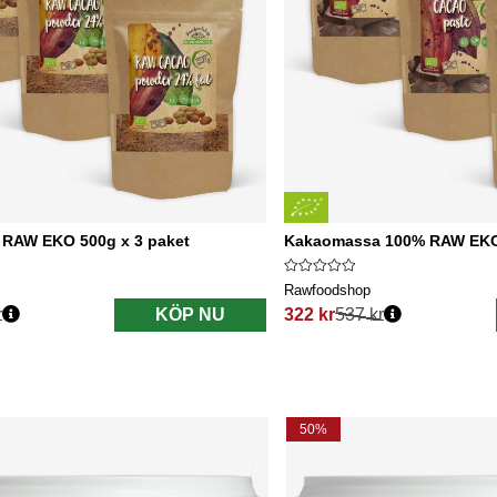
 RAW EKO 500g x 3 paket
Kakaomassa 100% RAW EKO 
Rawfoodshop
r
KÖP NU
322 kr
537 kr
s:
Ordinarie pris:
50%