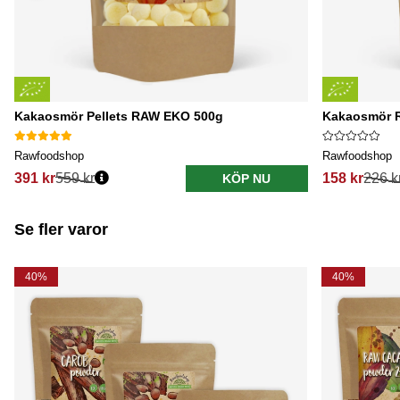
Kakaosmör Pellets RAW EKO 500g
Kakaosmör 
Rawfoodshop
Rawfoodshop
391 kr
559 kr
158 kr
226 k
KÖP NU
Se fler varor
40%
40%