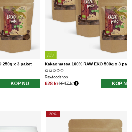
250g x 3 paket
Kakaomassa 100% RAW EKO 500g x 3 pake
Rawfoodshop
KÖP NU
628 kr
1047 kr
KÖP NU
Ordinarie pris:
30%