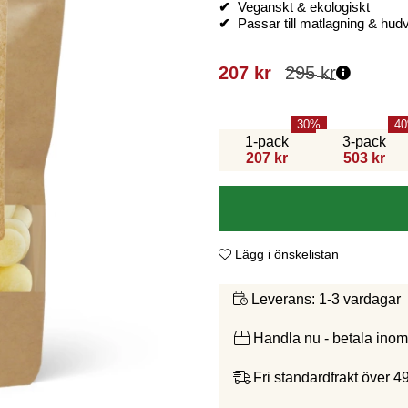
✔
Veganskt & ekologiskt
✔
Passar till matlagning & hud
207
kr
295
kr
30
40
1-pack
3-pack
207 kr
503 kr
Lägg i önskelistan
1-3 vardagar
Leverans:
Handla nu - betala ino
Fri standardfrakt över 4