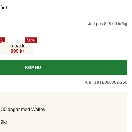
vård
Jmf.pris:
828.00 kr/kg
50
5-pack
699 kr
KÖP NU
Artnr:
HITB050002-250
m 30 dagar med Walley
99kr