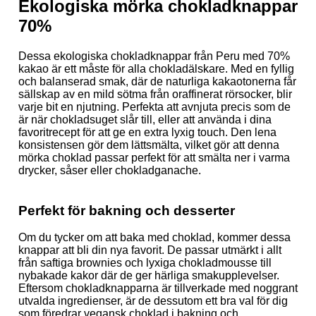
Ekologiska mörka chokladknappar
70%
Dessa ekologiska chokladknappar från Peru med 70%
kakao är ett måste för alla chokladälskare. Med en fyllig
och balanserad smak, där de naturliga kakaotonerna får
sällskap av en mild sötma från oraffinerat rörsocker, blir
varje bit en njutning. Perfekta att avnjuta precis som de
är när chokladsuget slår till, eller att använda i dina
favoritrecept för att ge en extra lyxig touch. Den lena
konsistensen gör dem lättsmälta, vilket gör att denna
mörka choklad passar perfekt för att smälta ner i varma
drycker, såser eller chokladganache.
Perfekt för bakning och desserter
Om du tycker om att baka med choklad, kommer dessa
knappar att bli din nya favorit. De passar utmärkt i allt
från saftiga brownies och lyxiga chokladmousse till
nybakade kakor där de ger härliga smakupplevelser.
Eftersom chokladknapparna är tillverkade med noggrant
utvalda ingredienser, är de dessutom ett bra val för dig
som föredrar vegansk choklad i bakning och