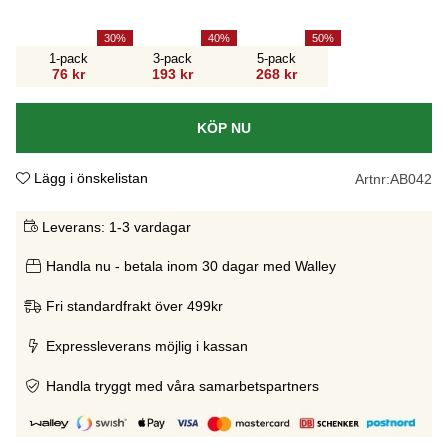
30
40
50
1-pack
3-pack
5-pack
76 kr
193 kr
268 kr
KÖP NU
Lägg i önskelistan
Artnr:
AB042
Leverans:
1-3 vardagar
Handla nu - betala inom 30 dagar med Walley
Fri standardfrakt över 499kr
Expressleverans möjlig i kassan
Handla tryggt med våra samarbetspartners