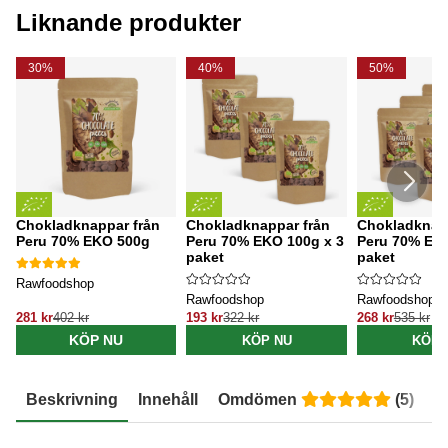
Liknande produkter
30%
40%
50%
Chokladknappar från
Chokladknappar från
Chokladknapp
Peru 70% EKO 500g
Peru 70% EKO 100g x 3
Peru 70% EKO
paket
paket
Rawfoodshop
Rawfoodshop
Rawfoodshop
281 kr
402 kr
193 kr
322 kr
268 kr
535 kr
KÖP NU
KÖP NU
KÖP 
Beskrivning
Innehåll
Omdömen
(
5
)
E