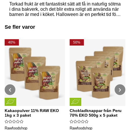
Torkad frukt är ett fantastiskt sätt att få in naturlig sötma
i dina bakverk, och det blir extra roligt att använda när
barnen är med i köket. Halloween är en perfekt tid för
att skapa både roliga och goda recept som ni kan
njuta av tillsammans - prova därför att baka
Se fler varor
Mumiebars med torkad frukt och bovete!
40%
50%
Kakaopulver 11% RAW EKO
Chokladknappar från Peru
1kg x 3 paket
70% EKO 500g x 5 paket
Rawfoodshop
Rawfoodshop