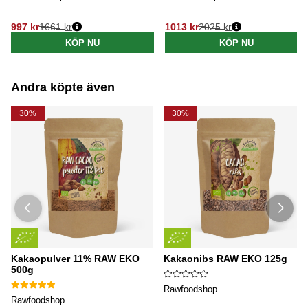
997 kr
1661 kr
1013 kr
2025 kr
Ordinarie pris:
Ordinarie pris:
KÖP NU
KÖP NU
Andra köpte även
30%
30%
Kakaopulver 11% RAW EKO
Kakaonibs RAW EKO 125g
500g
Rawfoodshop
Rawfoodshop