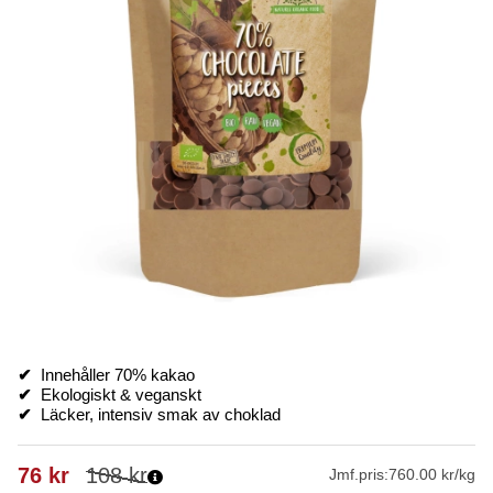
✔
Innehåller 70% kakao
✔
Ekologiskt & veganskt
✔
Läcker, intensiv smak av choklad
76
kr
108
kr
Jmf.pris:
760.00 kr/kg