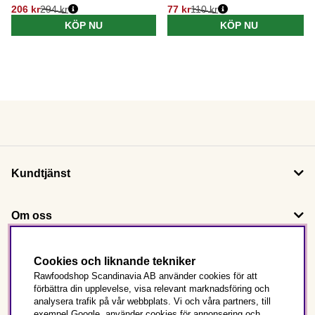
206 kr
294 kr
77 kr
110 kr
KÖP NU
KÖP NU
Kundtjänst
Om oss
Följ oss
Cookies och liknande tekniker
Rawfoodshop Scandinavia AB använder cookies för att
förbättra din upplevelse, visa relevant marknadsföring och
Det här är Rawfoodshop
analysera trafik på vår webbplats. Vi och våra partners, till
exempel Google, använder cookies för annonsering och