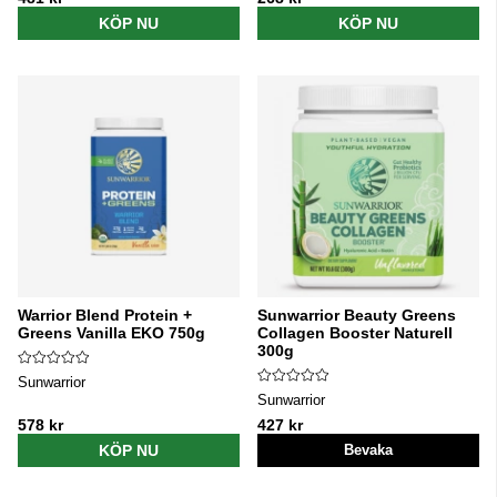
KÖP NU
KÖP NU
Warrior Blend Protein +
Sunwarrior Beauty Greens
Greens Vanilla EKO 750g
Collagen Booster Naturell
300g
Sunwarrior
Sunwarrior
578 kr
427 kr
KÖP NU
Bevaka