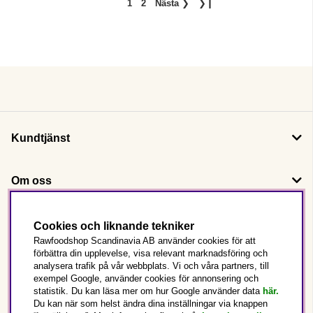
1
2
Nästa
❯
❯❙
Kundtjänst
Om oss
Följ oss
Cookies och liknande tekniker
Rawfoodshop Scandinavia AB använder cookies för att
förbättra din upplevelse, visa relevant marknadsföring och
Det här är Rawfoodshop
analysera trafik på vår webbplats. Vi och våra partners, till
exempel Google, använder cookies för annonsering och
statistik. Du kan läsa mer om hur Google använder data
här.
Sverige
Du kan när som helst ändra dina inställningar via knappen