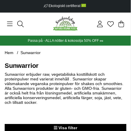
Ekologiskt certifierat
Din
Anta
.
Passa på - ALLA nötter & kokosolja 50% OFF 🥜
Hem
Sunwarrior
Sunwarrior
Sunwarrior erbjuder raw, vegetabiliska kosttillskott och
proteinpulver med varierat innehåll . Sunwarrior skapar
välsmakande veganska proteinpulver för shakes och smoothies.
Alla Sunwarriors produkter är gluten- och GMO-fria. Sunwarrior
är också helt fria från lösningsmedel, artificiella smakämnen,
artificiella konserveringsmedel, artificiella färger, soja, jäst, vete,
och tillsatt socker.
Visa filter