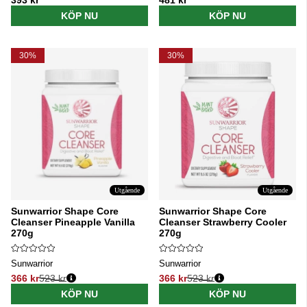
KÖP NU
KÖP NU
30%
30%
Utgående
Utgående
Sunwarrior Shape Core
Sunwarrior Shape Core
Cleanser Pineapple Vanilla
Cleanser Strawberry Cooler
270g
270g
Sunwarrior
Sunwarrior
366 kr
523 kr
366 kr
523 kr
Ordinarie pris:
Ordinarie pris:
KÖP NU
KÖP NU