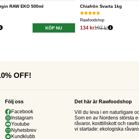
irgin RAW EKO 500ml
Chiafrön Svarta 1kg
Rawfoodshop
134 kr
192 kr
KÖP NU
 10% OFF!
Följ oss
Det här är Rawfoodshop
Facebook
Vill du leva i en naturligar
Som en av Nordens största e-h
Instagram
råvaror, kosttillskott och raw
Youtube
vi startade: ekologiska råvaror
Nyhetsbrev
Kundklubb