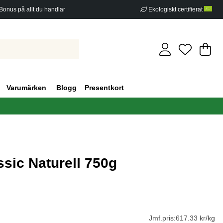
Bonus på allt du handlar
Ekologiskt certifierat
Di
An
.
Varumärken
Blogg
Presentkort
sic Naturell 750g
g 0
Jmf.pris:
617.33 kr/kg