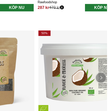
Rawfoodshop
KÖP NU
287 kr
479 kr
KÖP NU
Ordinarie pris:
50%