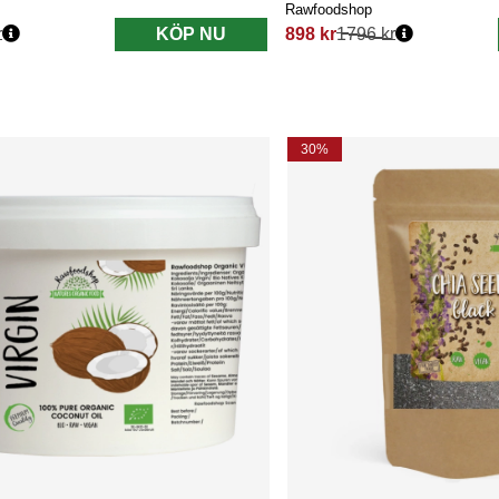
Rawfoodshop
r
KÖP NU
898 kr
1796 kr
s:
Ordinarie pris:
30%