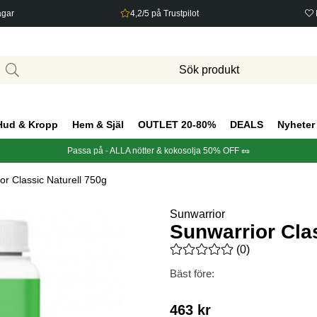
agar
4,2/5 på Trustpilot
Hud & Kropp
Hem & Själ
OUTLET 20-80%
DEALS
Nyheter
Passa på - ALLA nötter & kokosolja 50% OFF 🥜
or Classic Naturell 750g
Sunwarrior
Sunwarrior Clas
Medelbetyg 0 av 5 Antal bety
(
0
)
Bäst före:
463
kr