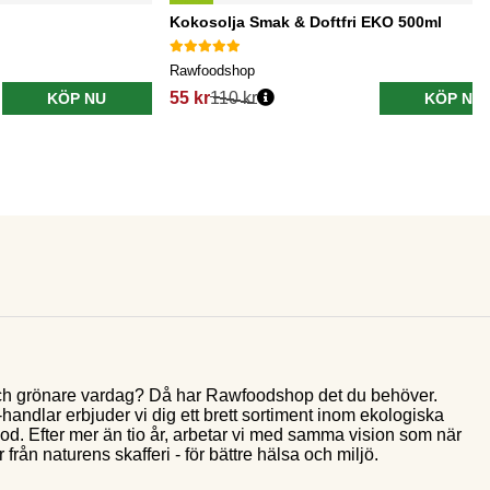
Kokosolja Smak & Doftfri EKO 500ml
Rawfoodshop
55 kr
110 kr
KÖP NU
KÖP NU
e och grönare vardag? Då har Rawfoodshop det du behöver.
andlar erbjuder vi dig ett brett sortiment inom ekologiska
food. Efter mer än tio år, arbetar vi med samma vision som när
 från naturens skafferi - för bättre hälsa och miljö.