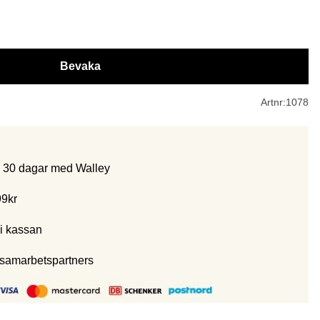
Bevaka
Artnr:
1078
m 30 dagar med Walley
99kr
i kassan
 samarbetspartners