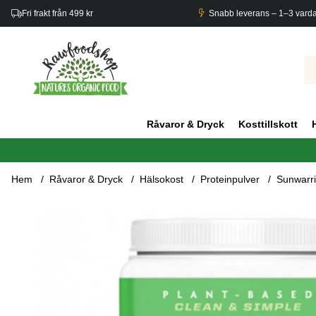
Fri frakt från 499 kr
Snabb leverans – 1–3 vard
Råvaror & Dryck
Kosttillskott
Hem
Råvaror & Dryck
Hälsokost
Proteinpulver
Sunwarri
Produktbilder Sunwarrior Classic Naturell 750g