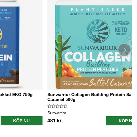
hoklad EKO 750g
Sunwarrior Collagen Building Protein Salt
Caramel 500g
Sunwarrior
481 kr
KÖP NU
KÖP NU