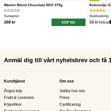
Warrior Blend Chocolate EKO 375g
Kokosolja V
Sunwarrior
Rawfoodshop
268 kr
58 kr
115 kr
KÖP NU
Anmäl dig till vårt nyhetsbrev och få
Kundtjänst
Om oss
Ångra köp
Jobba hos oss
Frakt & Leverans
Press
Köpvillkor
Certificering