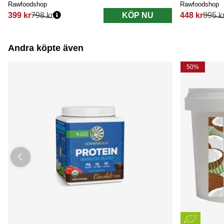
Rawfoodshop
Rawfoodshop
399 kr
798 kr
KÖP NU
448 kr
895 k
Ordinarie pris:
Ordinarie pri
Andra köpte även
50%