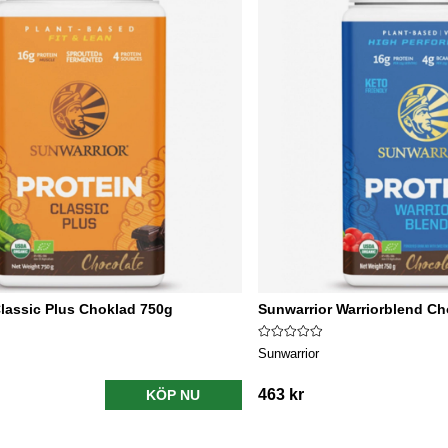
lassic Plus Choklad 750g
Sunwarrior Warriorblend C
Sunwarrior
463 kr
KÖP NU