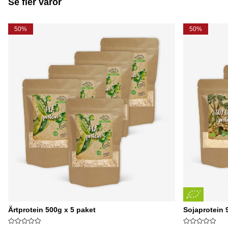
Se fler varor
50%
50%
Ärtprotein 500g x 5 paket
Sojaprotein 