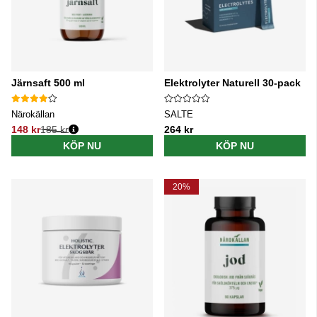
Järnsaft 500 ml
Elektrolyter Naturell 30-pack
Närokällan
SALTE
148 kr
185 kr
264 kr
Ordinarie pris:
KÖP NU
KÖP NU
20%