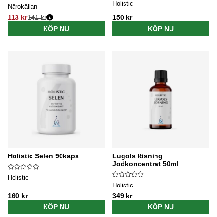
Holistic
Närokällan
113 kr
141 kr
150 kr
Ordinarie pris:
KÖP NU
KÖP NU
Holistic Selen 90kaps
Lugols lösning
Jodkoncentrat 50ml
Holistic
Holistic
160 kr
349 kr
KÖP NU
KÖP NU