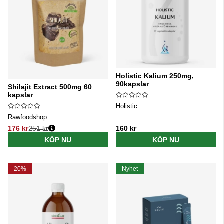
Holistic Kalium 250mg,
90kapslar
Shilajit Extract 500mg 60
kapslar
Holistic
Rawfoodshop
176 kr
251 kr
160 kr
Ordinarie pris:
KÖP NU
KÖP NU
20%
Nyhet