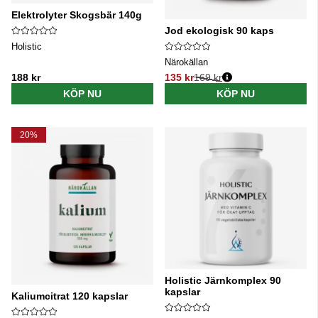
Elektrolyter Skogsbär 140g
Jod ekologisk 90 kaps
Holistic
Närokällan
188 kr
135 kr
169 kr
Ordinarie pris:
KÖP NU
KÖP NU
20%
Holistic Järnkomplex 90
kapslar
Kaliumcitrat 120 kapslar