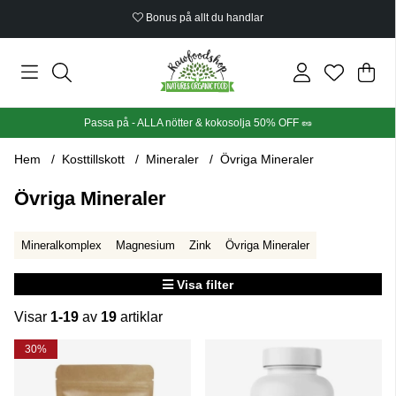
Bonus på allt du handlar
Din
Anta
.
Passa på - ALLA nötter & kokosolja 50% OFF 🥜
Hem
Kosttillskott
Mineraler
Övriga Mineraler
Övriga Mineraler
Mineralkomplex
Magnesium
Zink
Övriga Mineraler
Visa filter
Visar
1-19
av
19
artiklar
Produkter
30%