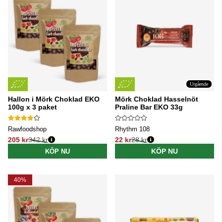
Utgående
Hallon i Mörk Choklad EKO
Mörk Choklad Hasselnöt
100g x 3 paket
Praline Bar EKO 33g
Rawfoodshop
Rhythm 108
205 kr
342 kr
22 kr
28 kr
Ordinarie pris:
Ordinarie pris:
KÖP NU
KÖP NU
40%