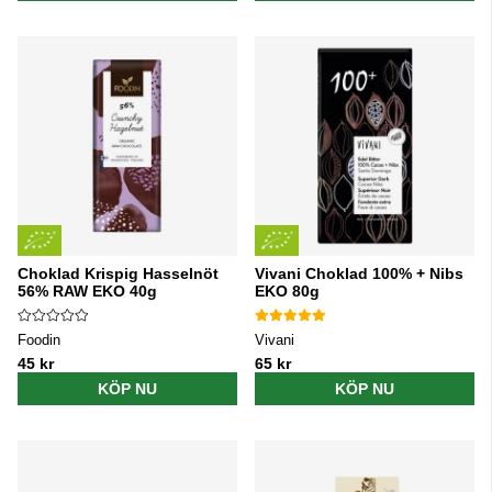
Choklad Krispig Hasselnöt
Vivani Choklad 100% + Nibs
56% RAW EKO 40g
EKO 80g
Foodin
Vivani
45 kr
65 kr
KÖP NU
KÖP NU