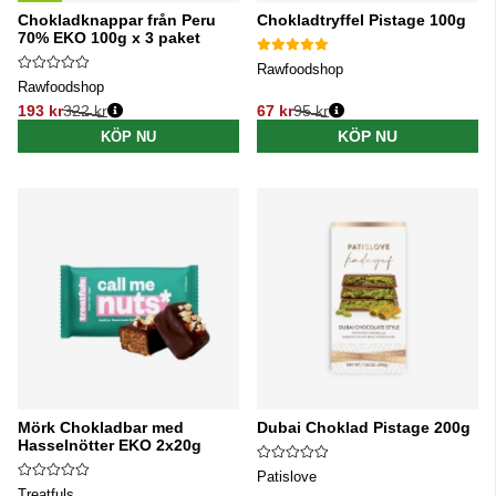
Chokladknappar från Peru
Chokladtryffel Pistage 100g
70% EKO 100g x 3 paket
Rawfoodshop
Rawfoodshop
193 kr
322 kr
67 kr
95 kr
Ordinarie pris:
Ordinarie pris:
KÖP NU
KÖP NU
Mörk Chokladbar med
Dubai Choklad Pistage 200g
Hasselnötter EKO 2x20g
Patislove
Treatfuls