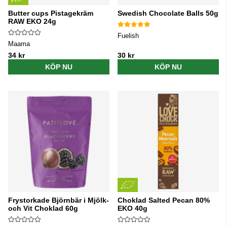
Butter cups Pistagekräm
Swedish Chocolate Balls 50g
RAW EKO 24g
Fuelish
Maama
34 kr
30 kr
KÖP NU
KÖP NU
Frystorkade Björnbär i Mjölk-
Choklad Salted Pecan 80%
och Vit Choklad 60g
EKO 40g