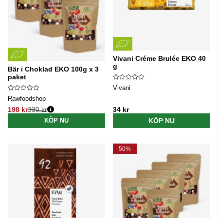
Vivani Créme Brulée EKO 40
g
Bär i Choklad EKO 100g x 3
paket
Vivani
Rawfoodshop
198 kr
330 kr
34 kr
Ordinarie pris:
KÖP NU
KÖP NU
50%