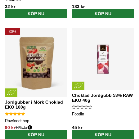
32 kr
183 kr
KÖP NU
KÖP NU
30%
Choklad Jordgubb 53% RAW
EKO 40g
Jordgubbar i Mörk Choklad
EKO 100g
Foodin
Rawfoodshop
90 kr
129 kr
45 kr
Ordinarie pris:
KÖP NU
KÖP NU