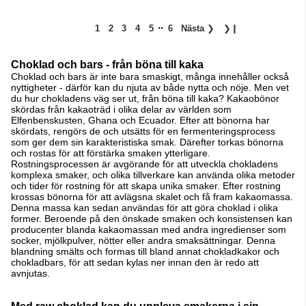
..
1
2
3
4
5
6
Nästa
❯
❯❙
Choklad och bars - från böna till kaka
Choklad och bars är inte bara smaskigt, många innehåller också
nyttigheter - därför kan du njuta av både nytta och nöje. Men vet
du hur chokladens väg ser ut, från böna till kaka? Kakaobönor
skördas från kakaoträd i olika delar av världen som
Elfenbenskusten, Ghana och Ecuador. Efter att bönorna har
skördats, rengörs de och utsätts för en fermenteringsprocess
som ger dem sin karakteristiska smak. Därefter torkas bönorna
och rostas för att förstärka smaken ytterligare.
Rostningsprocessen är avgörande för att utveckla chokladens
komplexa smaker, och olika tillverkare kan använda olika metoder
och tider för rostning för att skapa unika smaker. Efter rostning
krossas bönorna för att avlägsna skalet och få fram kakaomassa.
Denna massa kan sedan användas för att göra choklad i olika
former. Beroende på den önskade smaken och konsistensen kan
producenter blanda kakaomassan med andra ingredienser som
socker, mjölkpulver, nötter eller andra smaksättningar. Denna
blandning smälts och formas till bland annat chokladkakor och
chokladbars, för att sedan kylas ner innan den är redo att
avnjutas.