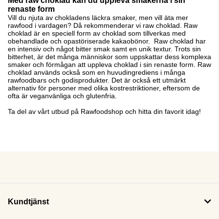
Med raw choklad kan du uppleva smakerna i sin
renaste form
Vill du njuta av chokladens läckra smaker, men vill äta mer
rawfood i vardagen? Då rekommenderar vi raw choklad. Raw
choklad är en speciell form av choklad som tillverkas med
obehandlade och opastöriserade kakaobönor. Raw choklad har
en intensiv och något bitter smak samt en unik textur. Trots sin
bitterhet, är det många människor som uppskattar dess komplexa
smaker och förmågan att uppleva choklad i sin renaste form. Raw
choklad används också som en huvudingrediens i många
rawfoodbars och godisprodukter. Det är också ett utmärkt
alternativ för personer med olika kostrestriktioner, eftersom de
ofta är veganvänliga och glutenfria.
Ta del av vårt utbud på Rawfoodshop och hitta din favorit idag!
Kundtjänst