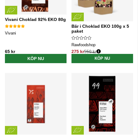
Vivani Choklad 92% EKO 80g
Bär i Choklad EKO 100g x 5
paket
Vivani
Rawfoodshop
65 kr
275 kr
550 kr
Ordinarie pris:
KÖP NU
KÖP NU