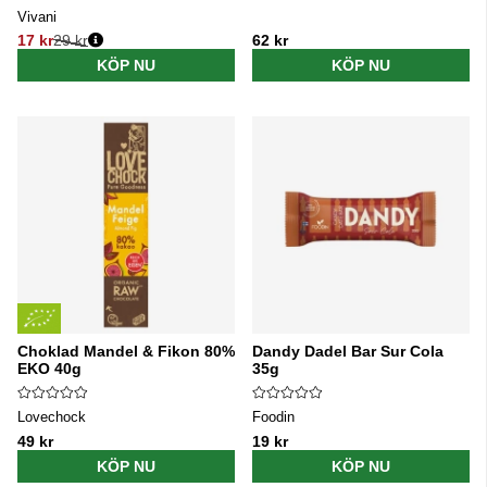
Vivani
17 kr
29 kr
62 kr
Ordinarie pris:
KÖP NU
KÖP NU
Choklad Mandel & Fikon 80%
Dandy Dadel Bar Sur Cola
EKO 40g
35g
Lovechock
Foodin
49 kr
19 kr
KÖP NU
KÖP NU