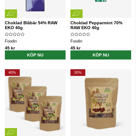
Choklad Blåbär 54% RAW
Choklad Pepparmint 70%
EKO 40g
RAW EKO 40g
Foodin
Foodin
45 kr
45 kr
KÖP NU
KÖP NU
40%
30%