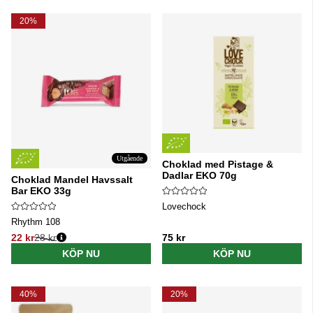
20%
Utgående
Choklad med Pistage &
Dadlar EKO 70g
Choklad Mandel Havssalt
Bar EKO 33g
Lovechock
Rhythm 108
22 kr
28 kr
75 kr
Ordinarie pris:
KÖP NU
KÖP NU
40%
20%