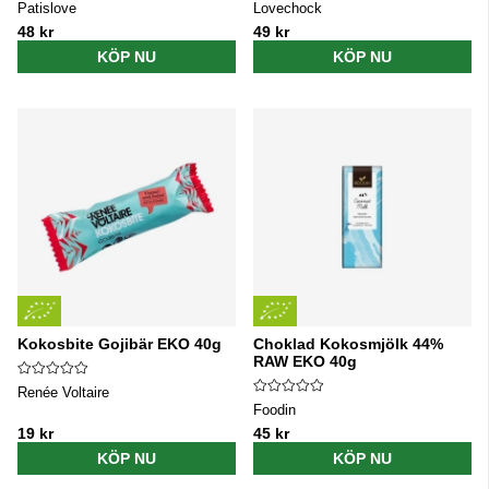
Patislove
Lovechock
48 kr
49 kr
KÖP NU
KÖP NU
Kokosbite Gojibär EKO 40g
Choklad Kokosmjölk 44%
RAW EKO 40g
Renée Voltaire
Foodin
19 kr
45 kr
KÖP NU
KÖP NU