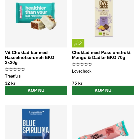
Vit Choklad bar med
Choklad med Passionsfrukt
Hasselnötscrunch EKO
Mango & Dadlar EKO 70g
2x20g
Lovechock
Treatfuls
32 kr
75 kr
KÖP NU
KÖP NU