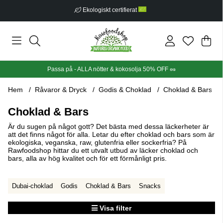
Fri frakt från 499 kr
Din
Anta
.
Passa på - ALLA nötter & kokosolja 50% OFF 🥜
Hem
Råvaror & Dryck
Godis & Choklad
Choklad & Bars
Choklad & Bars
Är du sugen på något gott? Det bästa med dessa läckerheter är
att det finns något för alla. Letar du efter choklad och bars som är
ekologiska, veganska, raw, glutenfria eller sockerfria? På
Rawfoodshop hittar du ett utvalt utbud av läcker choklad och
bars, alla av hög kvalitet och för ett förmånligt pris.
Dubai-choklad
Godis
Choklad & Bars
Snacks
Visa filter