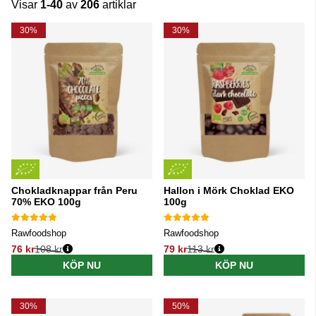
Visar
1-40
av
206
artiklar
Produkter
30%
30%
Chokladknappar från Peru
Hallon i Mörk Choklad EKO
70% EKO 100g
100g
Rawfoodshop
Rawfoodshop
76 kr
108 kr
79 kr
113 kr
Ordinarie pris:
Ordinarie pris:
KÖP NU
KÖP NU
30%
50%