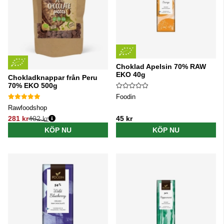
Choklad Apelsin 70% RAW
EKO 40g
Chokladknappar från Peru
70% EKO 500g
Foodin
Rawfoodshop
281 kr
402 kr
45 kr
Ordinarie pris:
KÖP NU
KÖP NU