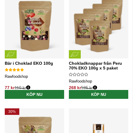
Bär i Choklad EKO 100g
Chokladknappar från Peru
70% EKO 100g x 5 paket
Rawfoodshop
Rawfoodshop
77 kr
110 kr
268 kr
535 kr
Ordinarie pris:
Ordinarie pris:
KÖP NU
KÖP NU
30%