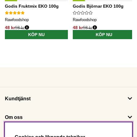
Godis Fruktmix EKO 100g
Godis Björnar EKO 100g
Rawfoodshop
Rawfoodshop
48 kr
68 kr
48 kr
68 kr
KÖP NU
KÖP NU
Kundtjänst
Om oss
Följ oss