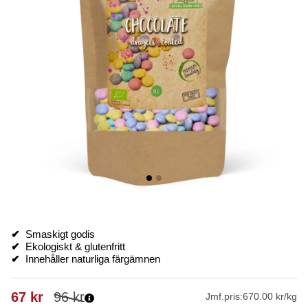
✔
Smaskigt godis
✔
Ekologiskt & glutenfritt
✔
Innehåller naturliga färgämnen
67
kr
96
kr
Jmf.pris:
670.00 kr/kg