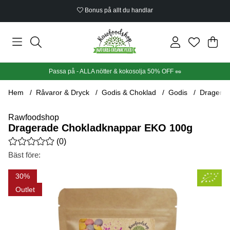
Bonus på allt du handlar
Din
Anta
.
Passa på - ALLA nötter & kokosolja 50% OFF 🥜
Hem
Råvaror & Dryck
Godis & Choklad
Godis
Dragera
Rawfoodshop
Dragerade Chokladknappar EKO 100g
Medelbetyg 0 av 5 Antal betyg 0
(
0
)
Bäst före:
Produktbilder Dragerade Chokladknappar EKO 100g
30
Outlet