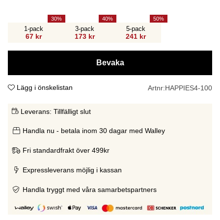
30
40
50
1-pack
3-pack
5-pack
67 kr
173 kr
241 kr
Bevaka
Lägg i önskelistan
Artnr:
HAPPIES4-100
Leverans:
Tillfälligt slut
Handla nu - betala inom 30 dagar med Walley
Fri standardfrakt över 499kr
Expressleverans möjlig i kassan
Handla tryggt med våra samarbetspartners