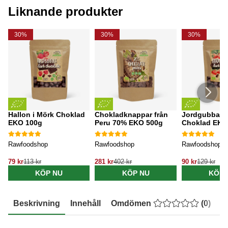
Liknande produkter
30%
30%
30%
Hallon i Mörk Choklad
Chokladknappar från
Jordgubbar i
EKO 100g
Peru 70% EKO 500g
Choklad EKO
Rawfoodshop
Rawfoodshop
Rawfoodshop
79 kr
113 kr
281 kr
402 kr
90 kr
129 kr
KÖP NU
KÖP NU
KÖP 
Beskrivning
Innehåll
Omdömen
(
0
)
E