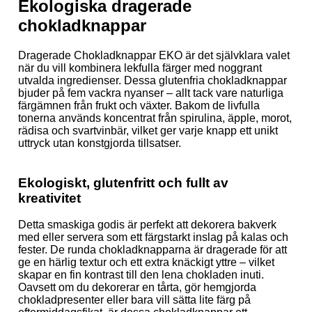
Ekologiska dragerade
chokladknappar
Dragerade Chokladknappar EKO är det självklara valet
när du vill kombinera lekfulla färger med noggrant
utvalda ingredienser. Dessa glutenfria chokladknappar
bjuder på fem vackra nyanser – allt tack vare naturliga
färgämnen från frukt och växter. Bakom de livfulla
tonerna används koncentrat från spirulina, äpple, morot,
rädisa och svartvinbär, vilket ger varje knapp ett unikt
uttryck utan konstgjorda tillsatser.
Ekologiskt, glutenfritt och fullt av
kreativitet
Detta smaskiga godis är perfekt att dekorera bakverk
med eller servera som ett färgstarkt inslag på kalas och
fester. De runda chokladknapparna är dragerade för att
ge en härlig textur och ett extra knäckigt yttre – vilket
skapar en fin kontrast till den lena chokladen inuti.
Oavsett om du dekorerar en tårta, gör hemgjorda
chokladpresenter eller bara vill sätta lite färg på