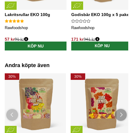
Lakritsrullar EKO 100g
Godisbär EKO 100g x 5 paket
Rawfoodshop
Rawfoodshop
57 kr
81 kr
171 kr
341 kr
Ordinarie pris:
Ordinarie pris:
KÖP NU
KÖP NU
Andra köpte även
30%
30%