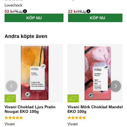
Lovechock
53 kr
75 kr
22 kr
28 kr
Ordinarie pris:
Ordinarie pris:
KÖP NU
KÖP NU
Andra köpte även
Vivani Choklad Ljus Pralin
Vivani Mörk Choklad Mandel
Nougat EKO 100g
EKO 100g
Vivani
Vivani