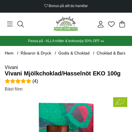
Bonus på allt du handlar
Din
Anta
.
Passa på - ALLA nötter & kokosolja 50% OFF 🥜
Hem
Råvaror & Dryck
Godis & Choklad
Choklad & Bars
Vivani
Vivani Mjölkchoklad/Hasselnöt EKO 100g
Medelbetyg 5 av 5 Antal betyg 4
(
4
)
Bäst före:
Produktbilder Vivani Mjölkchoklad/Hasselnöt EKO 100g