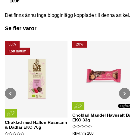
100g
Det finns ännu inga blogginlägg kopplade till denna artikel.
Se fler varor
30%
20%
Kort datum
Utgående
Choklad Mandel Havssalt Bar
EKO 33g
Choklad med Hallon Rosmarin
& Dadlar EKO 70g
Rhythm 108