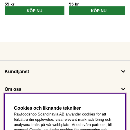
55 kr
55 kr
KÖP NU
KÖP NU
Kundtjänst
Om oss
Följ oss
Cookies och liknande tekniker
Rawfoodshop Scandinavia AB använder cookies för att
förbättra din upplevelse, visa relevant marknadsföring och
Det här är Rawfoodshop
analysera trafik på vår webbplats. Vi och våra partners, till
exempel Google, använder cookies för annonsering och