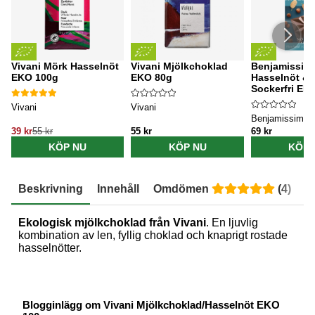
Vivani Mörk Hasselnöt
Vivani Mjölkchoklad
Benjamissim
EKO 100g
EKO 80g
Hasselnöt & 
Sockerfri EK
Vivani
Vivani
Benjamissimo
39 kr
55 kr
55 kr
69 kr
KÖP NU
KÖP NU
KÖP 
Beskrivning
Innehåll
Omdömen
(
4
)
E
Ekologisk mjölkchoklad från Vivani
. En ljuvlig
kombination av len, fyllig choklad och knaprigt rostade
hasselnötter.
Blogginlägg om Vivani Mjölkchoklad/Hasselnöt EKO