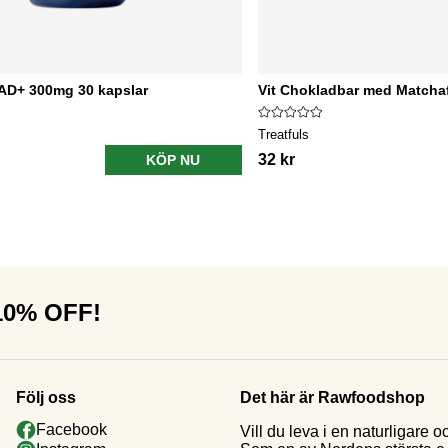
AD+ 300mg 30 kapslar
Vit Chokladbar med Matcha
Treatfuls
32 kr
KÖP NU
 10% OFF!
Följ oss
Det här är Rawfoodshop
Facebook
Vill du leva i en naturligar