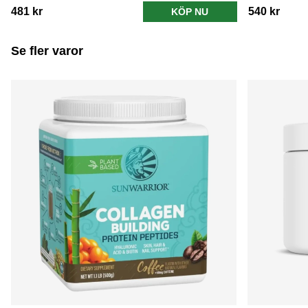
481 kr
540 kr
KÖP NU
Se fler varor