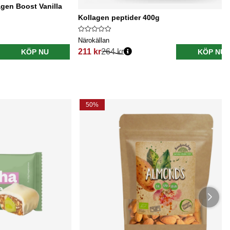
agen Boost Vanilla
Kollagen peptider 400g
Närokällan
211 kr
264 kr
KÖP NU
KÖP NU
Ordinarie pris:
50%