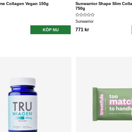
mme Collagen Vegan 150g
Sunwarrior Shape Slim Coll
750g
Sunwarrior
771 kr
KÖP NU