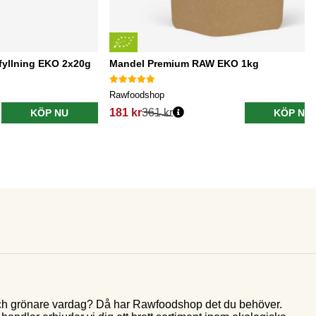
fyllning EKO 2x20g
Mandel Premium RAW EKO 1kg
Rawfoodshop
181 kr
361 kr
KÖP NU
KÖP NU
e och grönare vardag? Då har Rawfoodshop det du behöver.