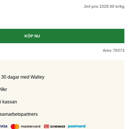
Jmf.pris:
1028.00 kr/kg
KÖP NU
Artnr:
78373
m 30 dagar med Walley
99kr
i kassan
 samarbetspartners