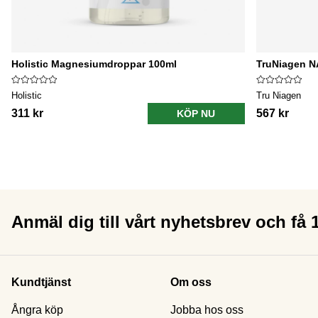
Holistic Magnesiumdroppar 100ml
TruNiagen N
Holistic
Tru Niagen
311 kr
567 kr
KÖP NU
Anmäl dig till vårt nyhetsbrev och få
Kundtjänst
Om oss
Ångra köp
Jobba hos oss