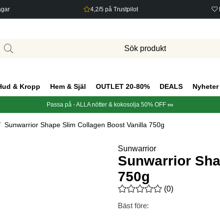
agar
4,2/5 på Trustpilot
Hud & Kropp
Hem & Själ
OUTLET 20-80%
DEALS
Nyheter
Passa på - ALLA nötter & kokosolja 50% OFF 🥜
Sunwarrior Shape Slim Collagen Boost Vanilla 750g
750g
Sunwarrior
Sunwarrior Sha
750g
Medelbetyg 0 av 5 Antal bety
(
0
)
Bäst före: