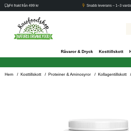
Fri frakt från 499 kr
Snabb leverans – 1–3 vard
Råvaror & Dryck
Kosttillskott
Hem
Kosttillskott
Proteiner & Aminosyror
Kollagentillskott
Produktbilder Sunwarrior Shape Slim Collagen Boost Vanilla 