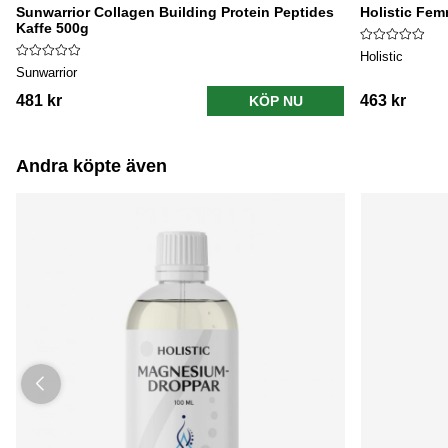
Sunwarrior Collagen Building Protein Peptides
Holistic Fe
Kaffe 500g
Holistic
Sunwarrior
481 kr
463 kr
KÖP NU
Andra köpte även