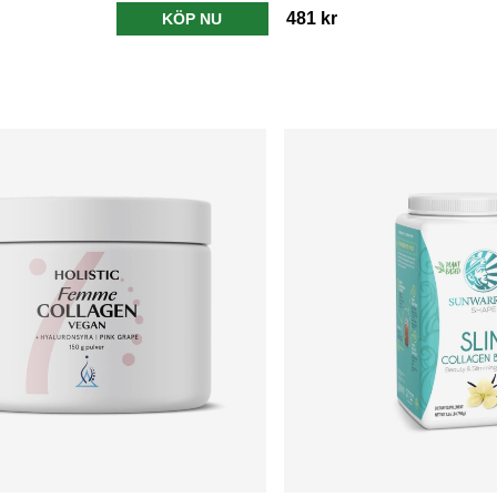
481 kr
KÖP NU