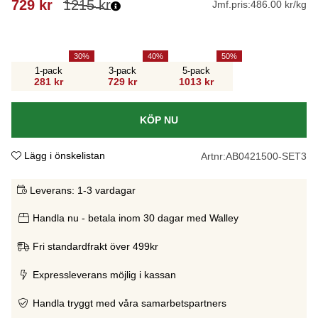
729
kr
1215
kr
Jmf.pris:
486.00 kr/kg
30
40
50
1-pack
3-pack
5-pack
281 kr
729 kr
1013 kr
KÖP NU
Lägg i önskelistan
Artnr:
AB0421500-SET3
Leverans:
1-3 vardagar
Handla nu - betala inom 30 dagar med Walley
Fri standardfrakt över 499kr
Expressleverans möjlig i kassan
Handla tryggt med våra samarbetspartners