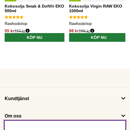
Kokosolja Smak & Doftfri EKO
Kokosolja Virgin RAW EKO
500ml
1000ml
Rawfoodshop
Rawfoodshop
55 kr
110 kr
98 kr
196 kr
KÖP NU
KÖP NU
Kundtjänst
Om oss