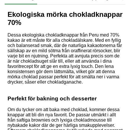
Ekologiska mörka chokladknappar
70%
Dessa ekologiska chokladknappar från Peru med 70%
kakao är ett måste för alla chokladälskare. Med en fyllig
och balanserad smak, där de naturliga kakaotonerna får
sällskap av en mild sötma från oraffinerat rörsocker, blir
varje bit en njutning. Perfekta att avnjuta precis som de
är när chokladsuget slår till, eller att använda i dina
favoritrecept för att ge en extra lyxig touch. Den lena
konsistensen gör dem lättsmälta, vilket gör att denna
mörka choklad passar perfekt för att smälta ner i varma
drycker, såser eller chokladganache.
Perfekt för bakning och desserter
Om du tycker om att baka med choklad, kommer dessa
knappar att bli din nya favorit. De passar utmärkt i allt
från saftiga brownies och lyxiga chokladmousse till
nybakade kakor där de ger härliga smakupplevelser.