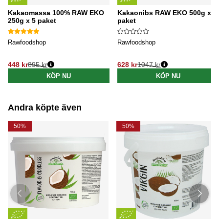
Kakaomassa 100% RAW EKO
Kakaonibs RAW EKO 500g x 3
250g x 5 paket
paket
Rawfoodshop
Rawfoodshop
448 kr
895 kr
628 kr
1047 kr
Ordinarie pris:
Ordinarie pris:
KÖP NU
KÖP NU
Andra köpte även
50%
50%