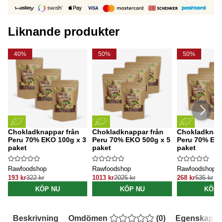
Liknande produkter
40%
50%
50%
Chokladknappar från
Chokladknappar från
Chokladknapp
Peru 70% EKO 100g x 3
Peru 70% EKO 500g x 5
Peru 70% EKO
paket
paket
paket
Rawfoodshop
Rawfoodshop
Rawfoodshop
193 kr
322 kr
1013 kr
2025 kr
268 kr
535 kr
KÖP NU
KÖP NU
KÖP 
Beskrivning
Omdömen
(
0
)
Egenskaper