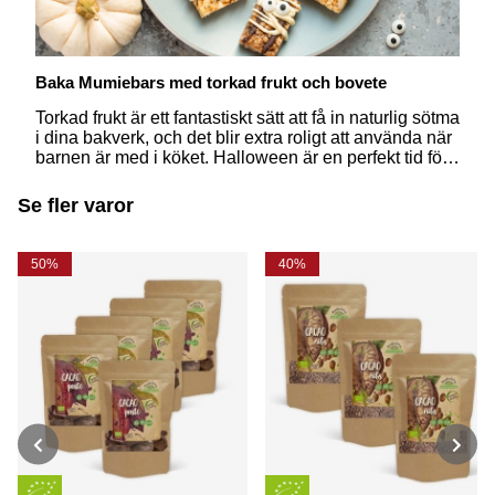
Baka Mumiebars med torkad frukt och bovete
Torkad frukt är ett fantastiskt sätt att få in naturlig sötma
i dina bakverk, och det blir extra roligt att använda när
barnen är med i köket. Halloween är en perfekt tid för
att skapa både roliga och goda recept som ni kan
njuta av tillsammans - prova därför att baka
Se fler varor
Mumiebars med torkad frukt och bovete!
50%
40%