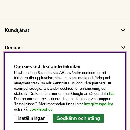
Kundtjänst
Om oss
Följ oss
Cookies och liknande tekniker
Rawfoodshop Scandinavia AB använder cookies för att
förbättra din upplevelse, visa relevant marknadsföring och
Det här är Rawfoodshop
analysera trafik på vår webbplats. Vi och våra partners, till
exempel Google, använder cookies för annonsering och
statistik. Du kan läsa mer om hur Google använder data
här.
Sverige
Du kan när som helst ändra dina inställningar via knappen
“Inställningar”. Mer information finns i vår
Integritetspolicy
och i vår
cookiepolicy
.
Inställningar
Godkänn och stäng
Copyright © 2025 Rawfoodshop Scandinavia AB