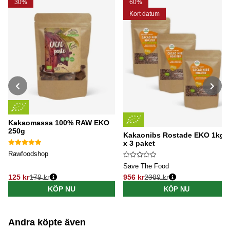
30%
60%
Kort datum
Kakaomassa 100% RAW EKO
250g
Kakaonibs Rostade EKO 1kg
x 3 paket
Rawfoodshop
Save The Food
125 kr
179 kr
956 kr
2389 kr
Ordinarie pris:
Ordinarie pris:
KÖP NU
KÖP NU
Andra köpte även