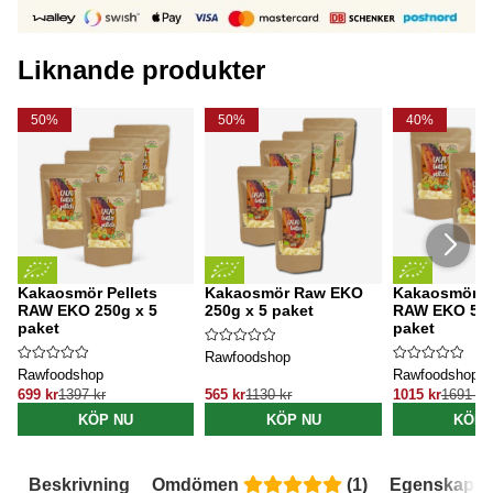
Liknande produkter
50%
50%
40%
Kakaosmör Pellets
Kakaosmör Raw EKO
Kakaosmör Pe
RAW EKO 250g x 5
250g x 5 paket
RAW EKO 500
paket
paket
Rawfoodshop
Rawfoodshop
Rawfoodshop
699 kr
1397 kr
565 kr
1130 kr
1015 kr
1691 kr
KÖP NU
KÖP NU
KÖP 
Beskrivning
Omdömen
(
1
)
Egenskaper