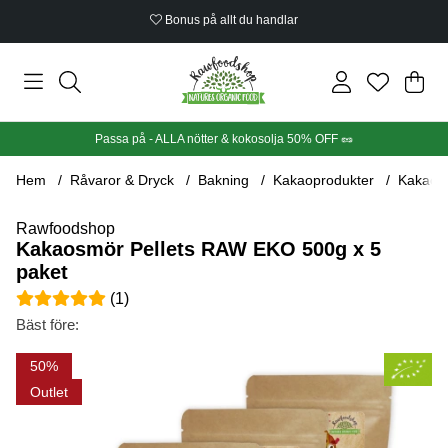
Bonus på allt du handlar
Din
Anta
.
Passa på - ALLA nötter & kokosolja 50% OFF 🥜
Hem
Råvaror & Dryck
Bakning
Kakaoprodukter
Kakaosm
Rawfoodshop
Kakaosmör Pellets RAW EKO 500g x 5
paket
Medelbetyg 5 av 5 Antal betyg 1
(
1
)
Bäst före:
Produktbilder Kakaosmör Pellets RAW EKO 500g x 5 paket
50
Outlet