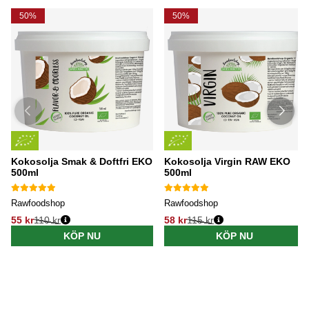
50%
50%
Kokosolja Smak & Doftfri EKO
Kokosolja Virgin RAW EKO
500ml
500ml
Rawfoodshop
Rawfoodshop
55 kr
110 kr
58 kr
115 kr
KÖP NU
KÖP NU