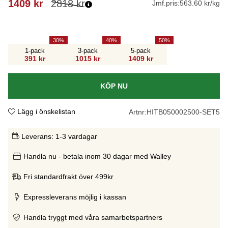
1409
kr
2818
kr
Jmf.pris:
563.60 kr/kg
30
40
50
1-pack
3-pack
5-pack
391 kr
1015 kr
1409 kr
KÖP NU
Lägg i önskelistan
Artnr:
HITB050002500-SET5
Leverans:
1-3 vardagar
Handla nu - betala inom 30 dagar med Walley
Fri standardfrakt över 499kr
Expressleverans möjlig i kassan
Handla tryggt med våra samarbetspartners