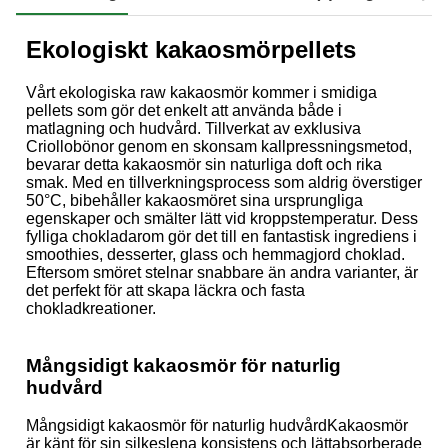
Ekologiskt kakaosmörpellets
Vårt ekologiska raw kakaosmör kommer i smidiga
pellets som gör det enkelt att använda både i
matlagning och hudvård. Tillverkat av exklusiva
Criollobönor genom en skonsam kallpressningsmetod,
bevarar detta kakaosmör sin naturliga doft och rika
smak. Med en tillverkningsprocess som aldrig överstiger
50°C, bibehåller kakaosmöret sina ursprungliga
egenskaper och smälter lätt vid kroppstemperatur. Dess
fylliga chokladarom gör det till en fantastisk ingrediens i
smoothies, desserter, glass och hemmagjord choklad.
Eftersom smöret stelnar snabbare än andra varianter, är
det perfekt för att skapa läckra och fasta
chokladkreationer.
Mångsidigt kakaosmör för naturlig
hudvård
Mångsidigt kakaosmör för naturlig hudvårdKakaosmör
är känt för sin silkeslena konsistens och lättabsorberade