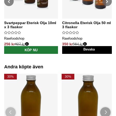
Svartpeppar Eterisk Olja 10ml
Citronella Eterisk Olja 50 ml x
x 3 flaskor
3 flaskor
Rawfoodshop
Rawfoodshop
256 kr
427 kr
350 kr
584 kr
Ordinarie pris:
Ordinarie pris:
Bevaka
KÖP NU
Andra köpte även
30%
30%