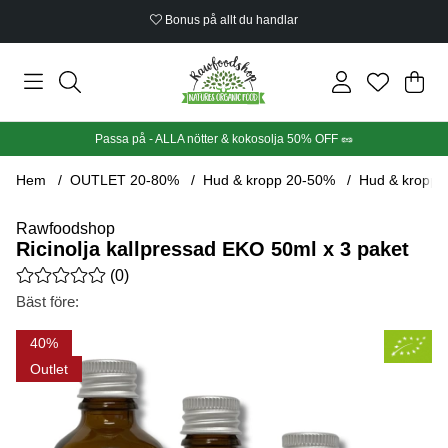
Ekologiskt certifierat
Din
Anta
.
Passa på - ALLA nötter & kokosolja 50% OFF 🥜
Hem
OUTLET 20-80%
Hud & kropp 20-50%
Hud & kropp 
Rawfoodshop
Ricinolja kallpressad EKO 50ml x 3 paket
Medelbetyg 0 av 5 Antal betyg 0
(
0
)
Bäst före:
Produktbilder Ricinolja kallpressad EKO 50ml x 3 paket
40
Outlet