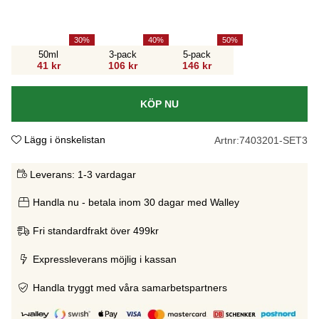
30
40
50
50ml
3-pack
5-pack
41 kr
106 kr
146 kr
KÖP NU
Lägg i önskelistan
Artnr:
7403201-SET3
Leverans:
1-3 vardagar
Handla nu - betala inom 30 dagar med Walley
Fri standardfrakt över 499kr
Expressleverans möjlig i kassan
Handla tryggt med våra samarbetspartners