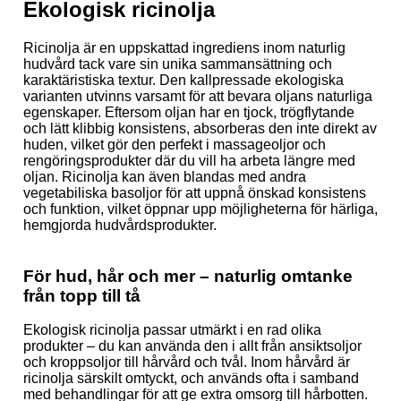
Ekologisk ricinolja
Ricinolja är en uppskattad ingrediens inom naturlig
hudvård tack vare sin unika sammansättning och
karaktäristiska textur. Den kallpressade ekologiska
varianten utvinns varsamt för att bevara oljans naturliga
egenskaper. Eftersom oljan har en tjock, trögflytande
och lätt klibbig konsistens, absorberas den inte direkt av
huden, vilket gör den perfekt i massageoljor och
rengöringsprodukter där du vill ha arbeta längre med
oljan. Ricinolja kan även blandas med andra
vegetabiliska basoljor för att uppnå önskad konsistens
och funktion, vilket öppnar upp möjligheterna för härliga,
hemgjorda hudvårdsprodukter.
För hud, hår och mer – naturlig omtanke
från topp till tå
Ekologisk ricinolja passar utmärkt i en rad olika
produkter – du kan använda den i allt från ansiktsoljor
och kroppsoljor till hårvård och tvål. Inom hårvård är
ricinolja särskilt omtyckt, och används ofta i samband
med behandlingar för att ge extra omsorg till hårbotten.