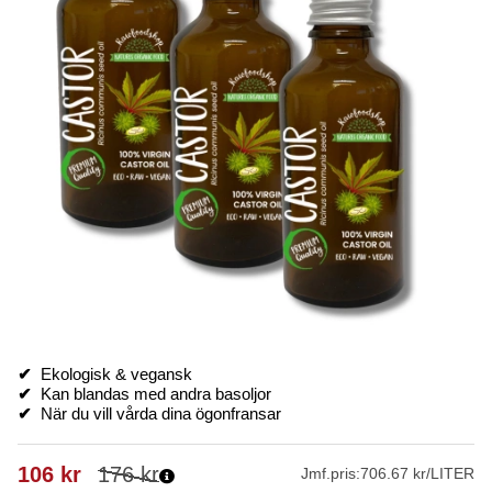
✔
Ekologisk & vegansk
✔
Kan blandas med andra basoljor
✔
När du vill vårda dina ögonfransar
106
kr
176
kr
Jmf.pris:
706.67 kr/LITER