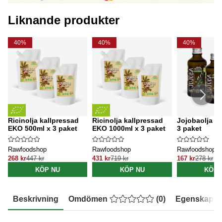
Liknande produkter
40%
40%
40%
Ricinolja kallpressad
Ricinolja kallpressad
Jojobaolja E
EKO 500ml x 3 paket
EKO 1000ml x 3 paket
3 paket
Rawfoodshop
Rawfoodshop
Rawfoodshop
268 kr
447 kr
431 kr
719 kr
167 kr
278 kr
KÖP NU
KÖP NU
KÖP 
Beskrivning
Omdömen
(
0
)
Egenskaper