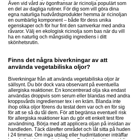
Även vid vård av ögonfransar är ricinolja populärt som
en del av dagliga rutiner. För dig som vill göra dina
egna naturliga hudvårdsprodukter hemma är ricinoljan
en oumbärlig komponent – både för dess unika
egenskaper och för hur fint den samverkar med andra
råvaror. Välj en ekologisk ricinolja som bas när du vill
ha en naturlig och mångsidig ingrediens i ditt
skönhetsrutin.
Finns det några biverkningar av att
använda vegetabiliska oljor?
Biverkningar från att använda vegetabiliska oljor är
sällsynt. Du bör dock vara observant på eventuella
allergiska reaktioner. En koncentrerad olja ska endast
användas droppvis som serum eller blandas med andra
kroppsvårds ingredienser tex i en kräm. Blanda inte
ihop olika oljor förens du testat dem var och en för sig
för att se så du tål dem. För att begränsa eventuell risk
för allergiska reaktioner kan du gör ett enkelt test före
användning. Börja med att applicera oljan på insidan av
handleden. Täck därefter området och låt sitta på huden
i 24 timmar. Om inga utslag eller hudirritationer inträffar