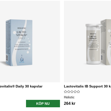
ovitalis® Daily 30 kapslar
Lactovitalis IB Support 30 
Holistic
264 kr
KÖP NU