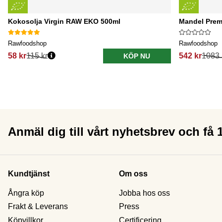
Kokosolja Virgin RAW EKO 500ml
Mandel Prem
Rawfoodshop
Rawfoodshop
58 kr
115 kr
542 kr
1083 
KÖP NU
Anmäl dig till vårt nyhetsbrev och få
Kundtjänst
Om oss
Ångra köp
Jobba hos oss
Frakt & Leverans
Press
Köpvillkor
Certificering