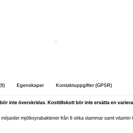
(
0
)
Egenskaper
Kontaktuppgifter (GPSR)
ör inte överskridas. Kosttillskott bör inte ersätta en varie
r 3 miljarder mjölksyrabakterier från 6 olika stammar samt vitamin 