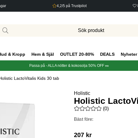
agar
4,2/5 på Trustpilot
Hud & Kropp
Hem & Själ
OUTLET 20-80%
DEALS
Nyheter
Passa på - ALLA nötter & kokosolja 50% OFF 🥜
Holistic LactoVitalis Kids 30 tab
Holistic
Holistic LactoVi
Medelbetyg 0 av 5 Antal bety
(
0
)
Bäst före:
207
kr