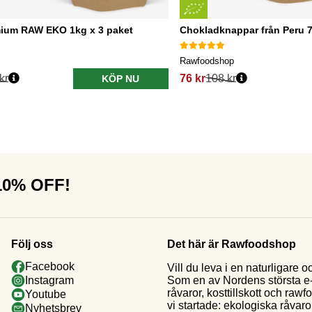
ium RAW EKO 1kg x 3 paket
Chokladknappar från Peru
Rawfoodshop
kr
76 kr
108 kr
KÖP NU
 10% OFF!
Följ oss
Det här är Rawfoodshop
Facebook
Vill du leva i en naturligar
Som en av Nordens största e-h
Instagram
råvaror, kosttillskott och raw
Youtube
vi startade: ekologiska råvaror
Nyhetsbrev