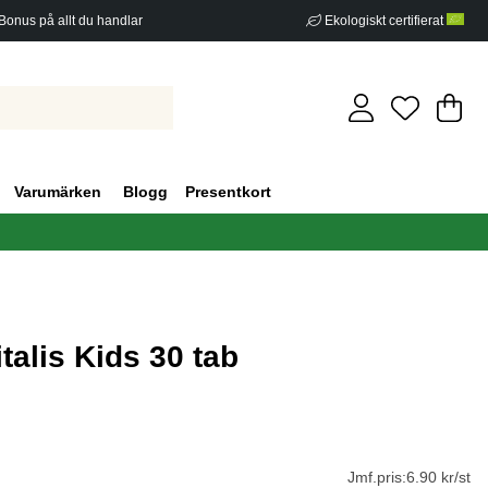
Bonus på allt du handlar
Ekologiskt certifierat
Di
An
.
Varumärken
Blogg
Presentkort
talis Kids 30 tab
g 0
Jmf.pris:
6.90 kr/st