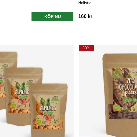
Holistic
160 kr
KÖP NU
30%