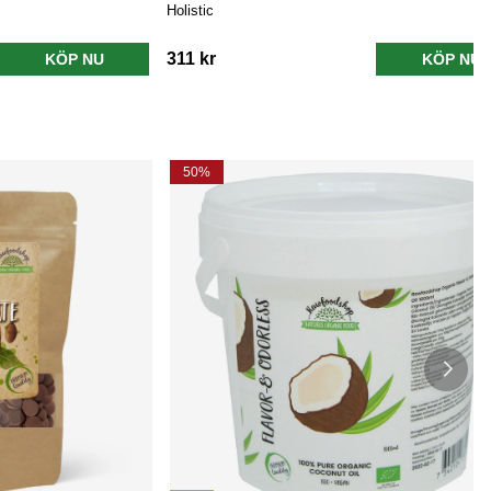
Holistic
311 kr
KÖP NU
KÖP NU
50%