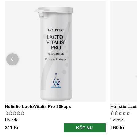
Holistic LactoVitalis Pro 30kaps
Holistic Lact
Holistic
Holistic
311 kr
160 kr
KÖP NU