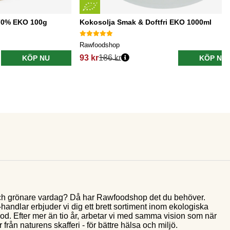
 70% EKO 100g
Kokosolja Smak & Doftfri EKO 1000ml
Rawfoodshop
93 kr
186 kr
KÖP NU
KÖP NU
e och grönare vardag? Då har Rawfoodshop det du behöver.
andlar erbjuder vi dig ett brett sortiment inom ekologiska
food. Efter mer än tio år, arbetar vi med samma vision som när
 från naturens skafferi - för bättre hälsa och miljö.