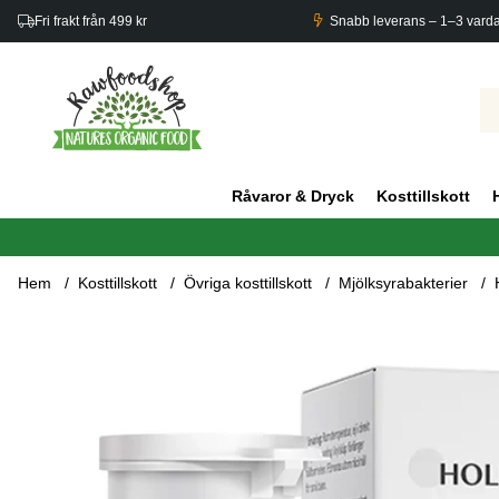
Fri frakt från 499 kr
Snabb leverans – 1–3 vard
Råvaror & Dryck
Kosttillskott
Hem
Kosttillskott
Övriga kosttillskott
Mjölksyrabakterier
Produktbilder Holistic LactoVitalis Kids 30 tab