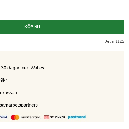
KÖP NU
Artnr:
1122
m 30 dagar med Walley
99kr
i kassan
 samarbetspartners