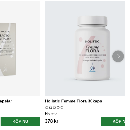
kapslar
Holistic Femme Flora 30kaps
Holistic
378 kr
KÖP NU
KÖP NU