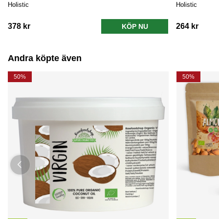
Holistic
Holistic
378 kr
264 kr
KÖP NU
Andra köpte även
50%
50%