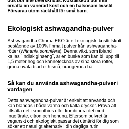
dos bör inte överskridas. Kosttillskott bör inte
ersätta en varierad kost och en hälsosam livsstil.
Förvaras utom räckhåll för små barn.
Ekologiskt ashwagandha-pulver
Ashwagandha Churna EKO är ett ekologiskt kosttillskott
bestående av 100% finmalt pulver från ashwagandha-
rötter (
Withania somnifera
). Denna växt, som ibland
kallas "Indisk ginseng", är en buske som kan bli upp till
1,5 meter hög och kännetecknas av sina stora rötter,
gröna ovala blad och små, orangeröda bär.
Så kan du använda ashwagandha-pulver i
vardagen
Detta ashwagandha-pulver är enkelt att använda och
kan blandas i både varma och kalla drycker. Prova att
tillsätta det i smoothies eller kombinera det med
ingefärate, citron och honung. Eftersom pulvret är
veganskt och ekologiskt passar det utmärkt för dig som
söker ett naturligt alternativ i din dagliga rutin.