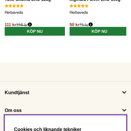
Herbaveda
Herbaveda
111 kr
158 kr
50 kr
71 kr
KÖP NU
KÖP NU
Kundtjänst
Om oss
Följ oss
Cookies och liknande tekniker