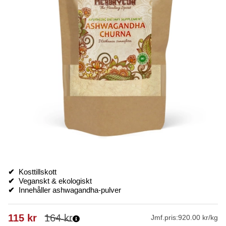
✔
Kosttillskott
✔
Veganskt & ekologiskt
✔
Innehåller ashwagandha-pulver
115
kr
164
kr
Jmf.pris:
920.00 kr/kg