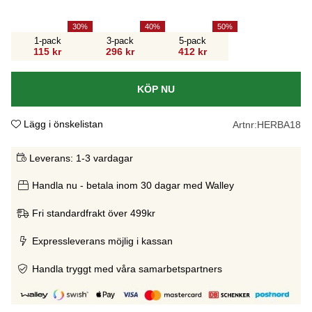
30
40
50
1-pack
3-pack
5-pack
115 kr
296 kr
412 kr
KÖP NU
Lägg i önskelistan
Artnr:
HERBA18
Leverans:
1-3 vardagar
Handla nu - betala inom 30 dagar med Walley
Fri standardfrakt över 499kr
Expressleverans möjlig i kassan
Handla tryggt med våra samarbetspartners