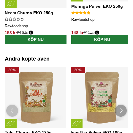
Moringa Pulver EKO 250g
Neem Churna EKO 250g
Rawfoodshop
Rawfoodshop
153 kr
219 kr
148 kr
211 kr
Ordinarie pris:
Ordinarie pris:
KÖP NU
KÖP NU
Andra köpte även
30%
30%
Tulsi Churna EKO 125g
Ingefära Pulver EKO 100g