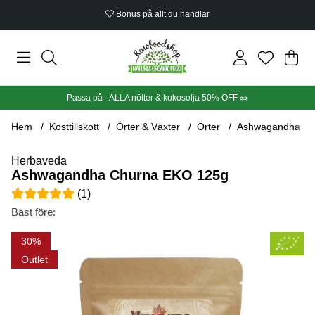
Bonus på allt du handlar
Din
Anta
.
Passa på - ALLA nötter & kokosolja 50% OFF 🥜
Hem
Kosttillskott
Örter & Växter
Örter
Ashwagandha Ch
Herbaveda
Ashwagandha Churna EKO 125g
Medelbetyg 5 av 5 Antal betyg 1
(
1
)
Bäst före:
Produktbilder Ashwagandha Churna EKO 125g
30
Outlet