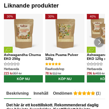
Liknande produkter
30%
30%
40%
Ashwagandha Churna
Muira Puama Pulver
Ashwagandh
EKO 250g
125g
EKO 125g x 3
Herbaveda
Rawfoodshop
Herbaveda
215 kr
307 kr
78 kr
112 kr
296 kr
493 kr
KÖP NU
KÖP NU
KÖP 
Beskrivning
Innehåll
Omdömen
(
1
)
E
Det här är ett kosttillskott. Rekommenderad daglig