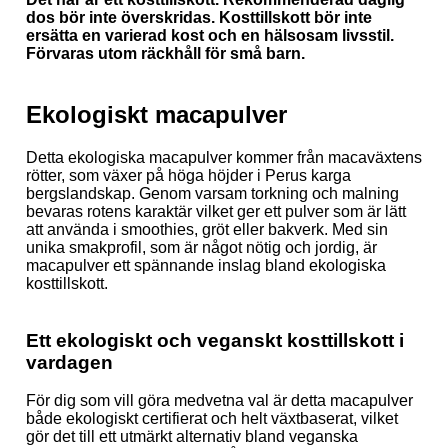
dos bör inte överskridas. Kosttillskott bör inte
ersätta en varierad kost och en hälsosam livsstil.
Förvaras utom räckhåll för små barn.
Ekologiskt macapulver
Detta ekologiska macapulver kommer från macaväxtens
rötter, som växer på höga höjder i Perus karga
bergslandskap. Genom varsam torkning och malning
bevaras rotens karaktär vilket ger ett pulver som är lätt
att använda i smoothies, gröt eller bakverk. Med sin
unika smakprofil, som är något nötig och jordig, är
macapulver ett spännande inslag bland ekologiska
kosttillskott.
Ett ekologiskt och veganskt kosttillskott i
vardagen
För dig som vill göra medvetna val är detta macapulver
både ekologiskt certifierat och helt växtbaserat, vilket
gör det till ett utmärkt alternativ bland veganska