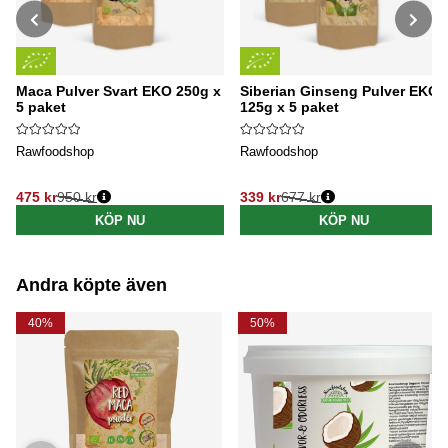
Maca Pulver Svart EKO 250g x
Siberian Ginseng Pulver EKO
5 paket
125g x 5 paket
Rawfoodshop
Rawfoodshop
475 kr
950 kr
339 kr
677 kr
Ordinarie pris:
Ordinarie pris:
KÖP NU
KÖP NU
Andra köpte även
40%
50%