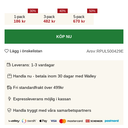
30
40
50
1-pack
3-pack
5-pack
186 kr
482 kr
670 kr
KÖP NU
Lägg i önskelistan
Artnr:
RPUL500429E
Leverans:
1-3 vardagar
Handla nu - betala inom 30 dagar med Walley
Fri standardfrakt över 499kr
Expressleverans möjlig i kassan
Handla tryggt med våra samarbetspartners