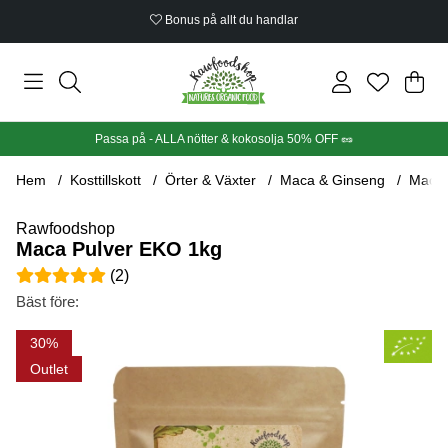
Bonus på allt du handlar
Din
Anta
.
Passa på - ALLA nötter & kokosolja 50% OFF 🥜
Hem
Kosttillskott
Örter & Växter
Maca & Ginseng
Maca 
Rawfoodshop
Maca Pulver EKO 1kg
Medelbetyg 5 av 5 Antal betyg 2
(
2
)
Bäst före:
Produktbilder Maca Pulver EKO 1kg
30
Outlet