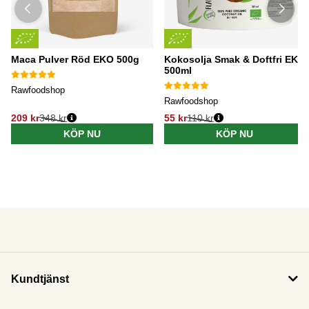
Maca Pulver Röd EKO 500g
Kokosolja Smak & Doftfri EKO
500ml
Rawfoodshop
Rawfoodshop
209 kr
348 kr
55 kr
110 kr
KÖP NU
KÖP NU
Kundtjänst