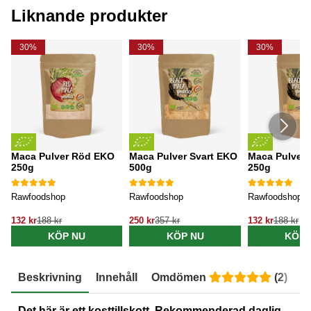
Liknande produkter
30%
30%
30%
Maca Pulver Röd EKO
Maca Pulver Svart EKO
Maca Pulver 
250g
500g
250g
Rawfoodshop
Rawfoodshop
Rawfoodshop
132 kr
188 kr
250 kr
357 kr
132 kr
188 kr
KÖP NU
KÖP NU
KÖP 
Beskrivning
Innehåll
Omdömen
(
2
)
E
Det här är ett kosttillskott. Rekommenderad daglig