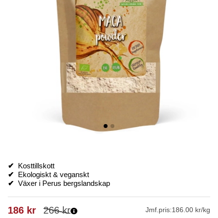
✔
Kosttillskott
✔
Ekologiskt & veganskt
✔
Växer i Perus bergslandskap
186
kr
266
kr
Jmf.pris:
186.00 kr/kg