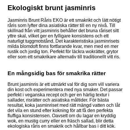
Ekologiskt brunt jasminris
Jasminris Brunt Råris EKO är ett smakrikt och lätt nötigt
råris som lyfter dina asiatiska rätter till en ny nivå. Till
skillnad från vitt jasminris behåller det bruna råriset sitt
yttre skal, vilket ger en fylligare konsistens och ett
naturligt tuggmotstånd. Det karakteristiska jasminrisets
milda blomdoft finns fortfarande kvar, men med en mer
rustik och jordig ton. Perfekt för läckra wokrätter, grytor
eller som ett smakrikare alternativ till traditionellt vitt ris.
En mångsidig bas för smakrika rätter
Brunt jasminris är ett utmärkt val för dig som vill variera
din kost och experimentera med nya smaker. Det passar
perfekt i veganska recept och ger en härlig textur i
sallader, risrätter och asiatiska måltider. För bästa
resultat, koka jasminriset med rätt mängd vatten och låt
det vila en stund efter kokning för att få den perfekta
fluffiga konsistensen. Oavsett om du lagar en kryddig
wok, en mustig curry eller en fräsch sallad, blir detta
ekologiska råris en smakrik och hållbar bas i ditt kök.