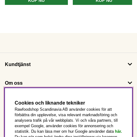
KÖP NU
KÖP NU
Kundtjänst
Om oss
Följ oss
Cookies och liknande tekniker
Rawfoodshop Scandinavia AB använder cookies för att
förbättra din upplevelse, visa relevant marknadsföring och
Det här är Rawfoodshop
analysera trafik på vår webbplats. Vi och våra partners, till
exempel Google, använder cookies för annonsering och
statistik. Du kan läsa mer om hur Google använder data
här.
Sverige
Du kan när som helst ändra dina inställningar via knappen