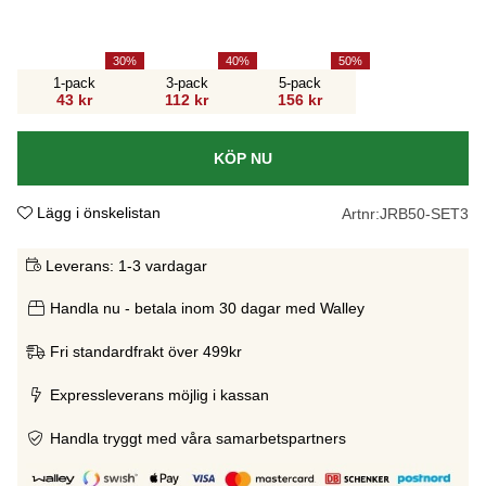
30
40
50
1-pack
3-pack
5-pack
43 kr
112 kr
156 kr
KÖP NU
Lägg i önskelistan
Artnr:
JRB50-SET3
Leverans:
1-3 vardagar
Handla nu - betala inom 30 dagar med Walley
Fri standardfrakt över 499kr
Expressleverans möjlig i kassan
Handla tryggt med våra samarbetspartners