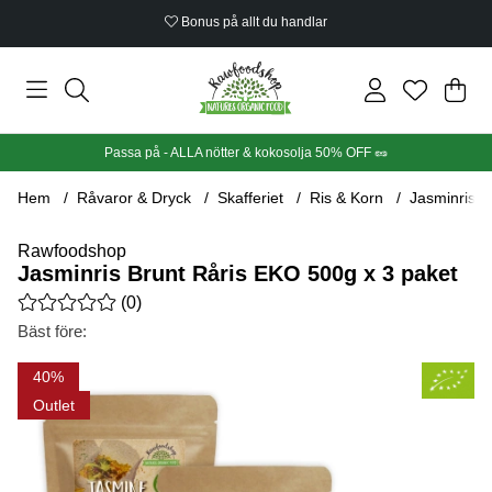
Bonus på allt du handlar
Din
Anta
.
Passa på - ALLA nötter & kokosolja 50% OFF 🥜
Hem
Råvaror & Dryck
Skafferiet
Ris & Korn
Jasminris B
Rawfoodshop
Jasminris Brunt Råris EKO 500g x 3 paket
Medelbetyg 0 av 5 Antal betyg 0
(
0
)
Bäst före:
Produktbilder Jasminris Brunt Råris EKO 500g x 3 paket
40
Outlet