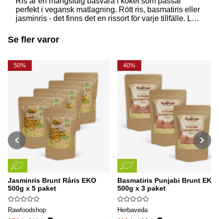
Ris är en mångsidig basvara i köket som passar
perfekt i vegansk matlagning. Rött ris, basmatiris eller
jasminris - det finns det en rissort för varje tillfälle. Läs
mer i vår guide om hur du bjuder in våra olika rissorter
i dina veganska recept!
Se fler varor
50%
40%
Jasminris Brunt Råris EKO
Basmatiris Punjabi Brunt EKO
500g x 5 paket
500g x 3 paket
Rawfoodshop
Herbaveda