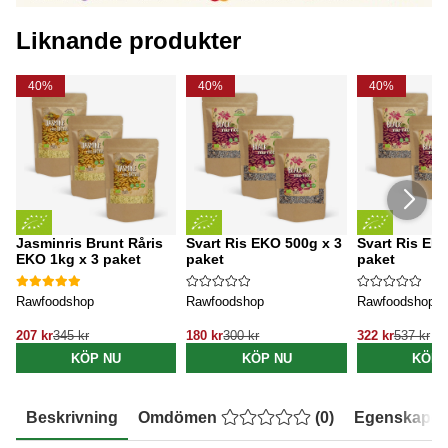
Liknande produkter
40%
40%
40%
Jasminris Brunt Råris
Svart Ris EKO 500g x 3
Svart Ris EK
EKO 1kg x 3 paket
paket
paket
Rawfoodshop
Rawfoodshop
Rawfoodshop
207 kr
345 kr
180 kr
300 kr
322 kr
537 kr
KÖP NU
KÖP NU
KÖP 
Beskrivning
Omdömen
(
0
)
Egenskaper