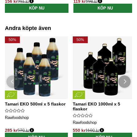
156 kr
311 kr
119 kr
198 kr
Ordinarie pris:
Ordinarie pris:
KÖP NU
KÖP NU
Andra köpte även
50%
50%
Tamari EKO 500ml x 5 flaskor
Tamari EKO 1000ml x 5
flaskor
Rawfoodshop
Rawfoodshop
285 kr
570 kr
550 kr
1100 kr