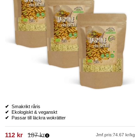
✔
Smakrikt råris
✔
Ekologiskt & veganskt
✔
Passar till läckra wokrätter
112
kr
187
kr
Jmf.pris:
74.67 kr/kg