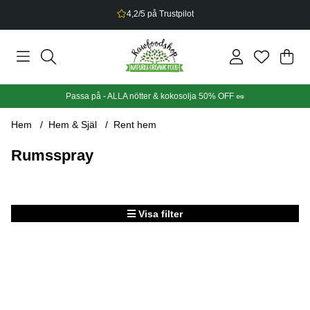
4,2/5 på Trustpilot
Din
Anta
.
Passa på - ALLA nötter & kokosolja 50% OFF 🥜
Hem
Hem & Själ
Rent hem
Rumsspray
Visa filter
Produkter