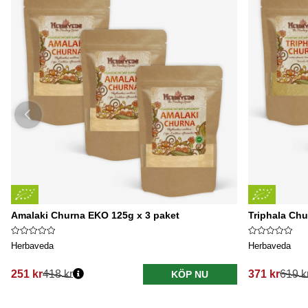
Amalaki Churna EKO 125g x 3 paket
Triphala Chu
Herbaveda
Herbaveda
251 kr
418 kr
371 kr
619 k
KÖP NU