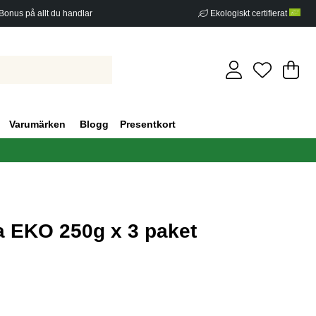
Bonus på allt du handlar
Ekologiskt certifierat
Di
An
.
Varumärken
Blogg
Presentkort
 EKO 250g x 3 paket
g 0