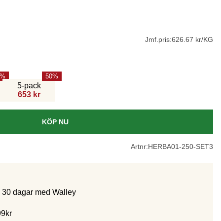
Jmf.pris:
626.67 kr/KG
50
5-pack
653 kr
KÖP NU
Artnr:
HERBA01-250-SET3
m 30 dagar med Walley
99kr