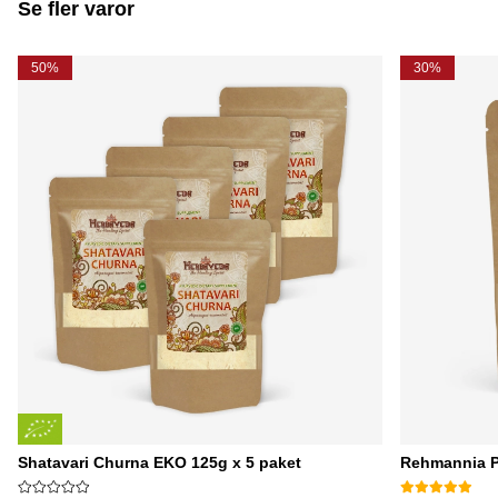
Se fler varor
50%
30%
Shatavari Churna EKO 125g x 5 paket
Rehmannia P