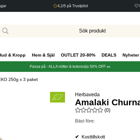
agar
4,2/5 på Trustpilot
Hud & Kropp
Hem & Själ
OUTLET 20-80%
DEALS
Nyheter
Passa på - ALLA nötter & kokosolja 50% OFF 🥜
EKO 250g x 3 paket
Herbaveda
Amalaki Churna
Medelbetyg 0 av 5 Antal bety
(
0
)
Bäst före:
✔
Kosttillskott