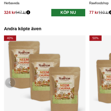
Herbaveda
Rawfoodshop
324 kr
647 kr
KÖP NU
77 kr
110 kr
Ordinarie pris:
Ordinarie pri
Andra köpte även
40%
50%