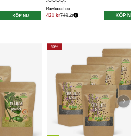
Rawfoodshop
431 kr
719 kr
KÖP NU
KÖP NU
Ordinarie pris:
50%