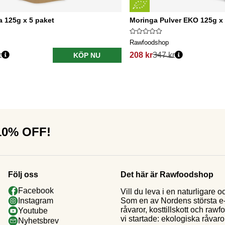
 125g x 5 paket
Moringa Pulver EKO 125g x 
Rawfoodshop
r
208 kr
347 kr
KÖP NU
 10% OFF!
Följ oss
Det här är Rawfoodshop
Facebook
Vill du leva i en naturligar
Som en av Nordens största e-h
Instagram
råvaror, kosttillskott och raw
Youtube
vi startade: ekologiska råvaror
Nyhetsbrev