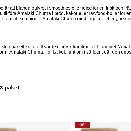
r att blanda pulvret i smoothies eller juice för en frisk och fr
du tillföra Amalaki Churna i bröd, kakor eller rawfood-bollar för
er om att kombinera Amalaki Churna med ingefära eller gurkmeja
ukten har ett kulturellt värde i indisk tradition, och namnet "Ama
orm, Amalaki Churna, i olika kök runt om i världen, där den upp
3 paket
40%