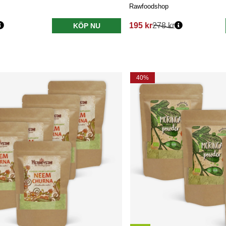
Rawfoodshop
195 kr
278 kr
KÖP NU
s:
Ordinarie pris:
40%