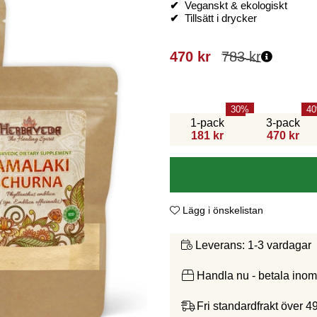
✔
Veganskt & ekologiskt
✔
Tillsätt i drycker
470
kr
783
kr
30
40
1-pack
3-pack
181 kr
470 kr
Lägg i önskelistan
1-3 vardagar
Leverans:
Handla nu - betala ino
Fri standardfrakt över 4