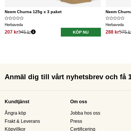
Neem Churna 125g x 3 paket
Neem Churna
Herbaveda
Herbaveda
207 kr
345 kr
288 kr
575 k
KÖP NU
Anmäl dig till vårt nyhetsbrev och få
Kundtjänst
Om oss
Ångra köp
Jobba hos oss
Frakt & Leverans
Press
Köpvillkor
Certificering