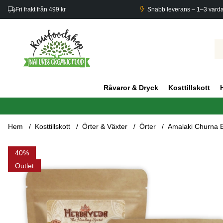
Fri frakt från 499 kr
Snabb leverans – 1–3 vard
Råvaror & Dryck
Kosttillskott
Hem
Kosttillskott
Örter & Växter
Örter
Amalaki Churna 
Produktbilder Amalaki Churna EKO 250g x 3 paket
40
Outlet