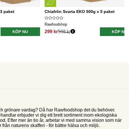
3 paket
Chiafrön Svarta EKO 500g x 5 paket
Rawfoodshop
299 kr
598 kr
KÖP NU
KÖP NU
e och grönare vardag? Då har Rawfoodshop det du behöver.
andlar erbjuder vi dig ett brett sortiment inom ekologiska
food. Efter mer än tio år, arbetar vi med samma vision som när
 från naturens skafferi - för bättre hälsa och miljö.