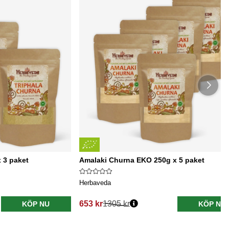
 3 paket
Amalaki Churna EKO 250g x 5 paket
Herbaveda
653 kr
1305 kr
KÖP NU
KÖP NU