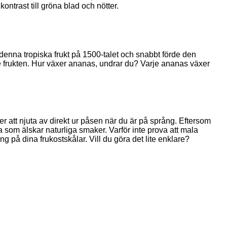
ntrast till gröna blad och nötter.
enna tropiska frukt på 1500-talet och snabbt förde den
e frukten. Hur växer ananas, undrar du? Varje ananas växer
er att njuta av direkt ur påsen när du är på språng. Eftersom
la som älskar naturliga smaker. Varför inte prova att mala
ng på dina frukostskålar. Vill du göra det lite enklare?