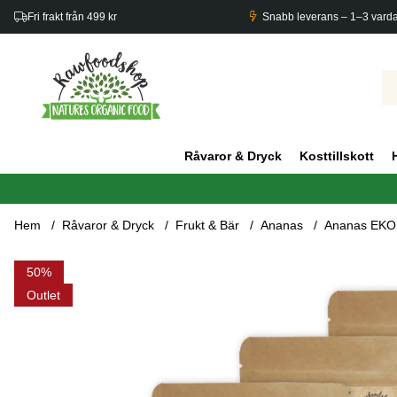
Fri frakt från 499 kr
Snabb leverans – 1–3 vard
Råvaror & Dryck
Kosttillskott
Hem
Råvaror & Dryck
Frukt & Bär
Ananas
Ananas EKO 
Produktbilder Ananas EKO 200g x 5 paket
50
Outlet