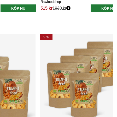
Rawfoodshop
515 kr
1030 kr
KÖP NU
KÖP NU
50%