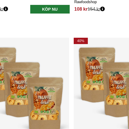
Rawfoodshop
kr
108 kr
154 kr
KÖP NU
40%