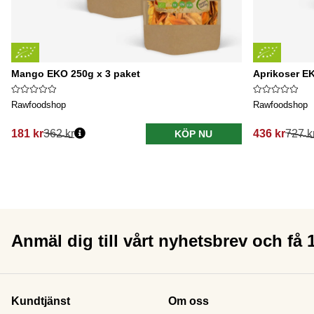
Mango EKO 250g x 3 paket
Aprikoser EK
Rawfoodshop
Rawfoodshop
181 kr
362 kr
436 kr
727 k
KÖP NU
Anmäl dig till vårt nyhetsbrev och få
Kundtjänst
Om oss