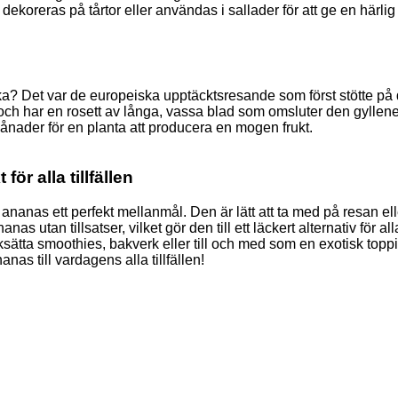
reras på tårtor eller användas i sallader för att ge en härlig ko
? Det var de europeiska upptäcktsresande som först stötte på d
 och har en rosett av långa, vassa blad som omsluter den gyllen
ånader för en planta att producera en mogen frukt.
ör alla tillfällen
ananas ett perfekt mellanmål. Den är lätt att ta med på resan ell
 utan tillsatser, vilket gör den till ett läckert alternativ för al
aksätta smoothies, bakverk eller till och med som en exotisk toppi
s till vardagens alla tillfällen!