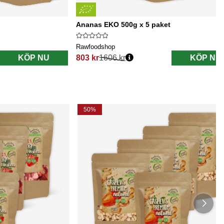
Ananas EKO 500g x 5 paket
Rawfoodshop
KÖP NU
803 kr
1606 kr
KÖP NU
Ordinarie pris:
50%