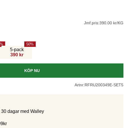
Jmf.pris:
390.00 kr/KG
50
5-pack
390 kr
KÖP NU
Artnr:
RFRU200349E-SET5
m 30 dagar med Walley
99kr