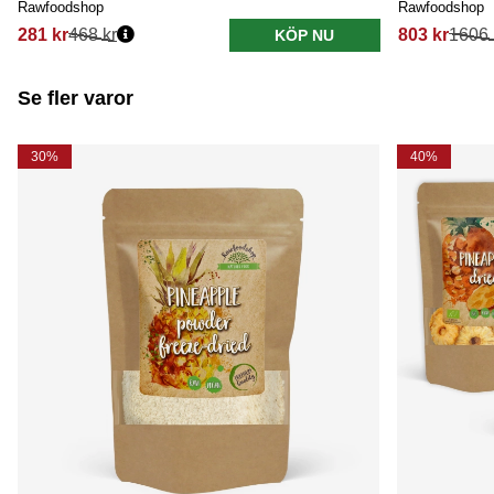
Rawfoodshop
Rawfoodshop
281 kr
468 kr
803 kr
1606 
KÖP NU
Se fler varor
30%
40%