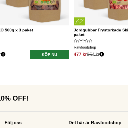
O 500g x 3 paket
Jordgubbar Frystorkade Sk
paket
Rawfoodshop
r
477 kr
954 kr
KÖP NU
 10% OFF!
Följ oss
Det här är Rawfoodshop