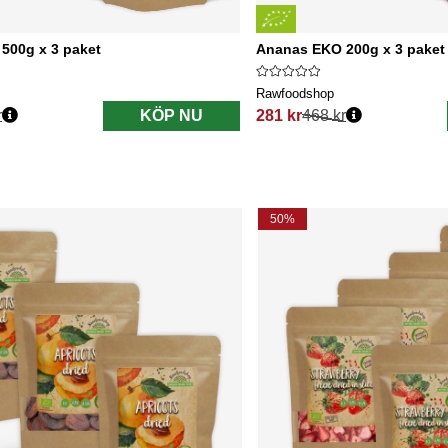
500g x 3 paket
Ananas EKO 200g x 3 paket
Rawfoodshop
r
KÖP NU
281 kr
468 kr
s:
Ordinarie pris:
50%