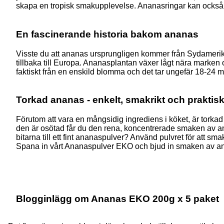
skapa en tropisk smakupplevelse. Ananasringar kan också deko
En fascinerande historia bakom ananas
Visste du att ananas ursprungligen kommer från Sydamerika
tillbaka till Europa. Ananasplantan växer lågt nära marken
faktiskt från en enskild blomma och det tar ungefär 18-24 m
Torkad ananas - enkelt, smakrikt och praktiskt f
Förutom att vara en mångsidig ingrediens i köket, är torkad 
den är osötad får du den rena, koncentrerade smaken av ananas
bitarna till ett fint ananaspulver? Använd pulvret för att sm
Spana in vårt Ananaspulver EKO och bjud in smaken av anana
Blogginlägg om Ananas EKO 200g x 5 paket