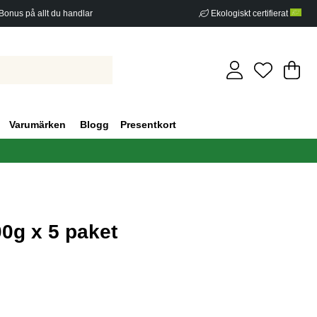
Bonus på allt du handlar
Ekologiskt certifierat
Di
An
.
Varumärken
Blogg
Presentkort
0g x 5 paket
g 0