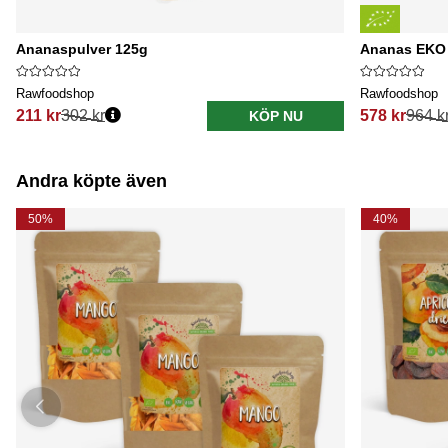
Ananaspulver 125g
Ananas EKO 
Rawfoodshop
Rawfoodshop
211 kr
302 kr
578 kr
964 k
KÖP NU
Ordinarie pris:
Ordinarie pri
Andra köpte även
50%
40%