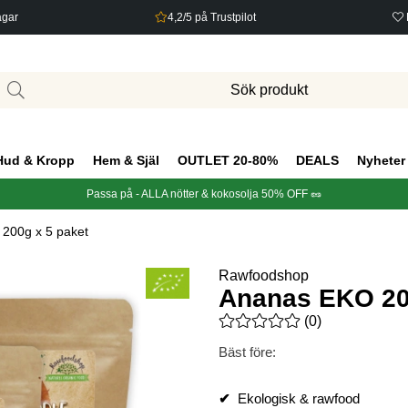
agar
4,2/5 på Trustpilot
Hud & Kropp
Hem & Själ
OUTLET 20-80%
DEALS
Nyheter
Passa på - ALLA nötter & kokosolja 50% OFF 🥜
200g x 5 paket
Rawfoodshop
Ananas EKO 20
Medelbetyg 0 av 5 Antal bety
(
0
)
Bäst före:
✔
Ekologisk & rawfood