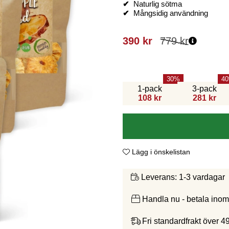
✔
Naturlig sötma
✔
Mångsidig användning
390
kr
779
kr
30
40
1-pack
3-pack
108 kr
281 kr
Lägg i önskelistan
1-3 vardagar
Leverans:
Handla nu - betala ino
Fri standardfrakt över 4