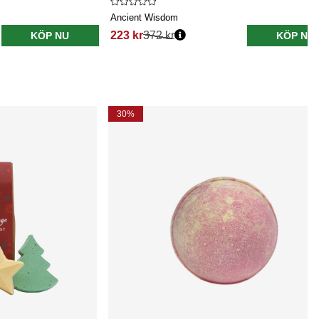
Ancient Wisdom
223 kr
372 kr
KÖP NU
KÖP NU
30%