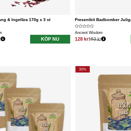
g & Ingefära 170g x 3 st
Presentkit Badbomber Julig
om
Ancient Wisdom
r
KÖP NU
128 kr
183 kr
s:
Ordinarie pris:
30%