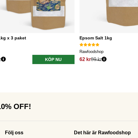
kg x 3 paket
Epsom Salt 1kg
Rawfoodshop
r
62 kr
89 kr
KÖP NU
 10% OFF!
Följ oss
Det här är Rawfoodshop