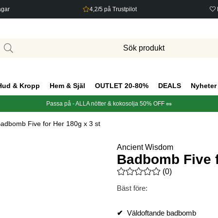
agar
4,2/5 på Trustpilot
Hud & Kropp
Hem & Själ
OUTLET 20-80%
DEALS
Nyheter
Passa på - ALLA nötter & kokosolja 50% OFF 🥜
adbomb Five for Her 180g x 3 st
Ancient Wisdom
Badbomb Five f
Medelbetyg 0 av 5 Antal bety
(
0
)
Bäst före:
✔
Väldoftande badbomb