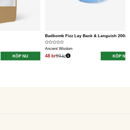
Badbomb Fizz Lay Back & Languish 200g
Ancient Wisdom
48 kr
69 kr
KÖP NU
KÖP NU