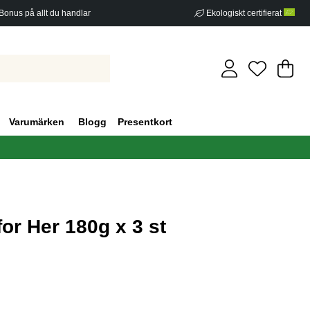
Bonus på allt du handlar
Ekologiskt certifierat
Di
An
.
Varumärken
Blogg
Presentkort
or Her 180g x 3 st
g 0