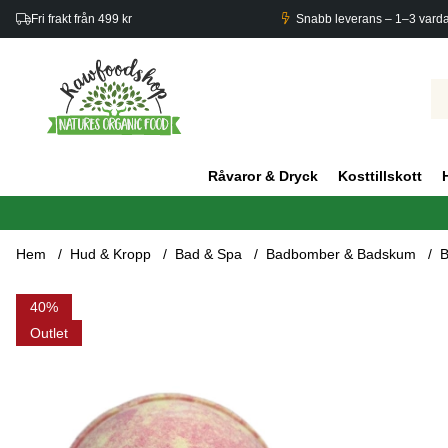
Fri frakt från 499 kr
Snabb leverans – 1–3 vard
Råvaror & Dryck
Kosttillskott
Hem
Hud & Kropp
Bad & Spa
Badbomber & Badskum
B
Produktbilder Badbomb Five for Her 180g x 3 st
40
Outlet