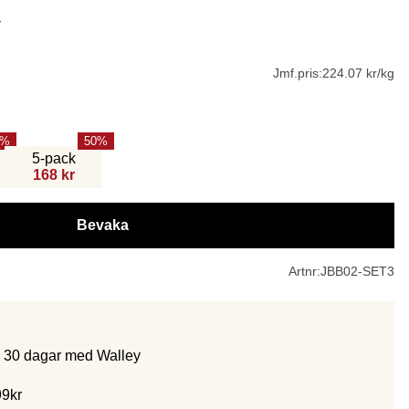
r
Jmf.pris:
224.07 kr/kg
50
5-pack
168 kr
Bevaka
Artnr:
JBB02-SET3
m 30 dagar med Walley
99kr