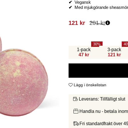
✔
Vegansk
✔
Med mjukgörande sheasmö
121
kr
201
kr
30
40
1-pack
3-pack
47 kr
121 kr
Lägg i önskelistan
Tillfälligt slut
Leverans:
Handla nu - betala ino
Fri standardfrakt över 4