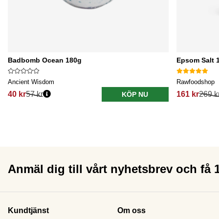
Badbomb Ocean 180g
Epsom Salt 1
Ancient Wisdom
Rawfoodshop
40 kr
57 kr
161 kr
269 k
KÖP NU
Anmäl dig till vårt nyhetsbrev och få
Kundtjänst
Om oss