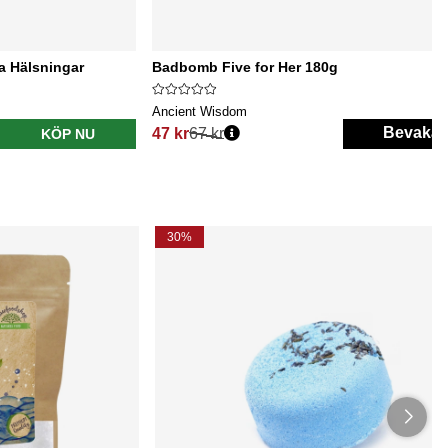
a Hälsningar
Badbomb Five for Her 180g
Ancient Wisdom
Bevaka
47 kr
67 kr
KÖP NU
Ordinarie pris:
30%