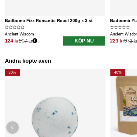
Badbomb Fizz Romantic Rebel 200g x 3 st
Badbomb Ylan
Ancient Wisdom
Ancient Wisd
124 kr
207 kr
KÖP NU
223 kr
372 k
Ordinarie pris:
Ordinarie pri
Andra köpte även
30%
40%