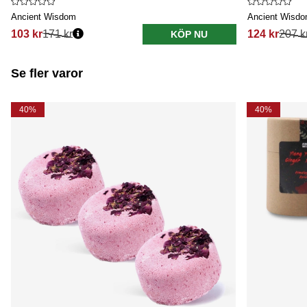
Ancient Wisdom
Ancient Wisd
103 kr
171 kr
124 kr
207 k
KÖP NU
Se fler varor
40%
40%