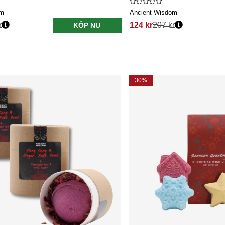
om
Ancient Wisdom
r
124 kr
207 kr
KÖP NU
30%